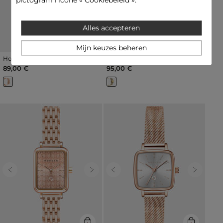
pictogram l’icône « Cookiebeleid ».
Alles accepteren
Mijn keuzes beheren
Horloge roze vrouw
Horloge goudgeel vrouw
89,00 €
95,00 €
Previous
Next
Previous
Next