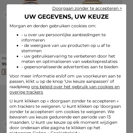
Doorgaan zonder te accepteren >
UW GEGEVENS, UW KEUZE
Previous
Next
Previous
Next
Morgan en derden gebruiken cookies om:
- u over uw persoonlijke aanbiedingen te
informeren
- de weergave van uw producten op u af te
stemmen
- uw gebruikservaring te verbeteren door het
Horloge roze vrouw
Horloge goudgeel vrouw
meten en optimaliseren van websiteprestaties
95,00 €
90,00 €
- gepersonaliseerde advertenties aan te bieden
Voor meer informatie en/of om uw voorkeuren aan te
passen, klikt u op de knop ‘Uw keuze aanpassen’ of
raadpleeg
ons beleid over het gebruik van cookies en
overige trackers
U kunt klikken op «
doorgaan zonder te accepteren
»
om trackers te weigeren. U kunt klikken op ‘doorgaan
zonder te accepteren’ om cookies te weigeren. We
bewaren uw keuze gedurende een periode van 13
maanden. U kunt uw keuze op elk moment wijzigen
Previous
Next
Previous
Next
door onderaan elke pagina te klikken op het