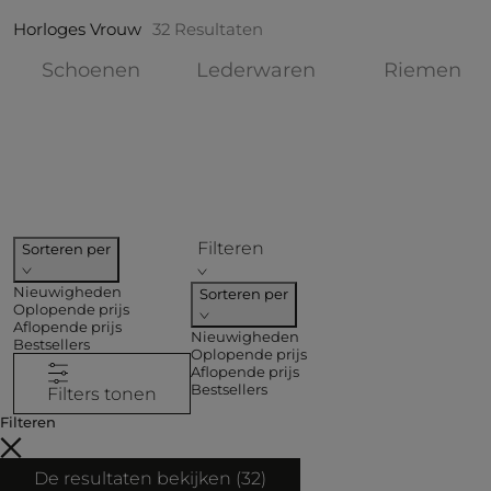
Horloges Vrouw
32
Resultaten
Verfijnen op COLLECTIES: Schoene
Verfijnen op COL
Ve
Schoenen
Lederwaren
Riemen
Filteren
Sorteren per
Nieuwigheden
Sorteren per
Oplopende prijs
Aflopende prijs
Nieuwigheden
Bestsellers
Oplopende prijs
Aflopende prijs
Bestsellers
Filters tonen
Filteren
De resultaten bekijken (
32
)