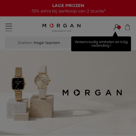
NIEUWE COLLECTIE
15€ korting bij elke aankoop van 70€*
Vereenvoudig winkelen en krijg
Zoeken
hoge la
verbinding !