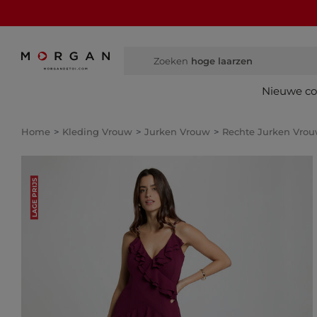
Zoeken
hoge laar
Nieuwe col
Home
Kleding Vrouw
Jurken Vrouw
Rechte Jurken Vro
LAGE PRIJS