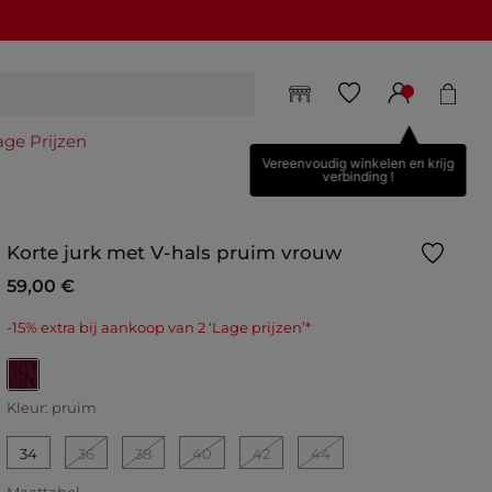
age Prijzen
Vereenvoudig winkelen en krijg
verbinding !
Korte jurk met V-hals pruim vrouw
59,00 €
-15% extra bij aankoop van 2 ‘Lage prijzen’*
geselecteerd
Kleur:
pruim
34
36
38
40
42
44
Maattabel