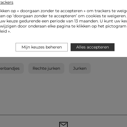
rackers
ikken op «
doorgaan zonder te accepteren
» om trackers te weig
ken op ‘doorgaan zonder te accepteren’ om cookies te weigeren
uw keuze gedurende een periode van 13 maanden. U kunt uw keu
jzigen door onderaan elke pagina te klikken op het pictogram 
eid ».
Mijn keuzes beheren
Alles accepteren
erbandjes
Rechte jurken
Jurken