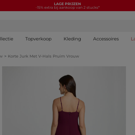
LAGE PRIJZEN
-15% extra bij aankoop van 2 stucks*
lectie
Topverkoop
Kleding
Accessoires
L
uw
Korte Jurk Met V-Hals Pruim Vrouw