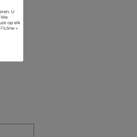
dit op lage temperatuur (maximaal 110°) en zonder stoom
te gebruiken, aangezien dit sterk wordt afgeraden.
Chemisch reinigen bij de stomerij en het gebruik van een
eren. U
droger worden eveneens sterk afgeraden.
. We
ze op elk
Referentie: 32536311048601160 261-RDADOU
l’icône «
Categorie :
Rechte jurken vrouw
Kleur :
Rechte jurken vrouw purper