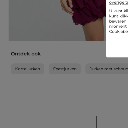
overige t
U kunt kl
kunt klik
bewaren 
moment wi
Cookiebel
Ontdek ook
Korte jurken
Feestjurken
Jurken met schoud