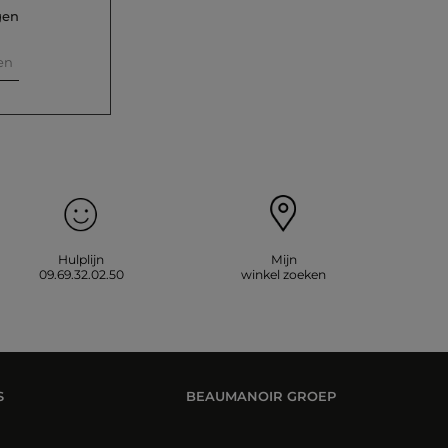
gen
en
Hulplijn
Mijn
09.69.32.02.50
winkel zoeken
S
BEAUMANOIR GROEP