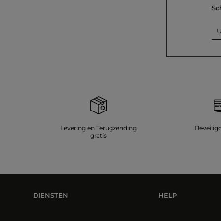
Sc
U
Levering en Terugzending
Beveilig
gratis
DIENSTEN
HELP