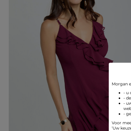
Morgan e
- u
- d
- u
web
- g
Voor meer
‘Uw keuz