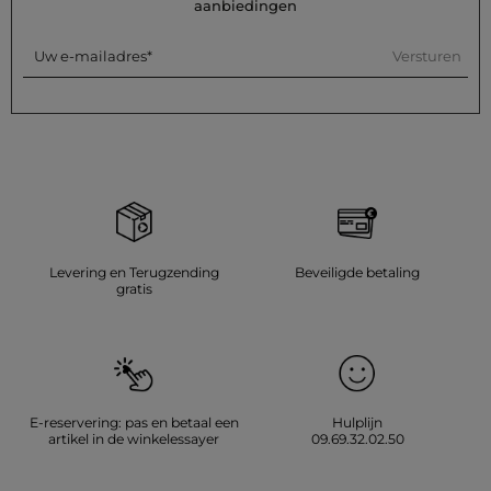
op een gemiddelde temperatuur, niet hoger dan 150°C.
aanbiedingen
Gebruik geen wasdroger en vermijd chemisch reinigen.
Referentie: 32536311072331159 261-RSAMYA
Versturen
Uw e-mailadres
Categorie :
Korte jurken vrouw
Kleur :
Korte jurken vrouw ecru
Levering en Terugzending
Beveiligde betaling
gratis
E-reservering: pas en betaal een
Hulplijn
artikel in de winkelessayer
09.69.32.02.50