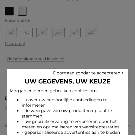
geselecteerd
Kleur:
creme
34
36
38
40
42
44
Maattabel
Zie beschikbaarheid in winkel
Doorgaan zonder te accepteren >
Verdien
35 hartjes met dit product
UW GEGEVENS, UW KEUZE
Log in of registreer
Morgan en derden gebruiken cookies om:
Beschrijving
- u over uw persoonlijke aanbiedingen te
informeren
Deze korte jurk in crêpe belichaamt een verfijnde en
- de weergave van uw producten op u af te
moderne vrouwelijkheid. De overslagkraag accentueert op
stemmen
subtiele wijze het decolleté, terwijl de ceintuur de taille
- uw gebruikservaring te verbeteren door het
benadrukt en een harmonieuze silhouet creëert. De
Samenstelling & onderhoud
vloeiende snit zorgt voor lichtheid en elegantie bij elke
meten en optimaliseren van websiteprestaties
beweging, waardoor het een onmisbaar item is in een chique
- gepersonaliseerde advertenties aan te bieden