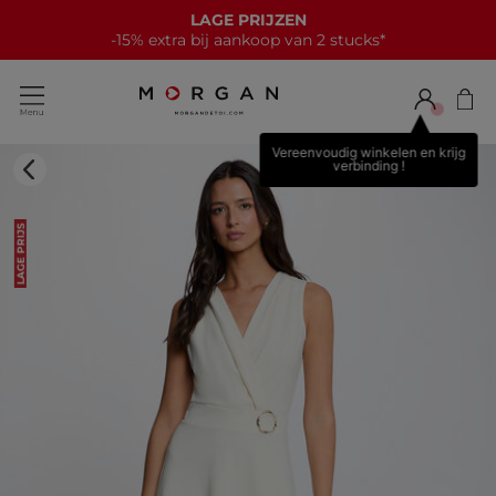
LAGE PRIJZEN
-15% extra bij aankoop van 2 stucks*
Vereenvoudig winkelen en krijg
verbinding !
LAGE PRIJS