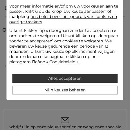
garderobe.
Voor meer informatie en/of om uw voorkeuren aan te
Bezorging & Retourzending
passen, klikt u op de knop ‘Uw keuze aanpassen’ of
raadpleeg
ons beleid over het gebruik van cookies en
Korte jurk
overige trackers
Vloeiend
Overslagkraag
Ontdek ook
U kunt klikken op «
doorgaan zonder te accepteren
»
Mouwloos
om trackers te weigeren. U kunt klikken op ‘doorgaan
Met ceintuur
zonder te accepteren’ om cookies te weigeren. We
Crêpe
Jurken
Korte jurken
bewaren uw keuze gedurende een periode van 13
maanden. U kunt uw keuze op elk moment wijzigen
door onderaan elke pagina te klikken op het
Look ideeën
pictogram l’icône « Cookiebeleid ».
Home
Kleding Vrouw
Jurken Vrouw
De jurk met ceintuur kan worden gecombineerd met
Korte Jurken Femme
Korte Wikkeljurk Creme Vrouw
verfijnde sandalen en een gestructureerde tas voor een
vrouwelijke en elegante uitstraling.
Alles accepteren
Dit vloeiende kledingstuk kan worden geaccentueerd met
een korte, getextureerde jas en elegante pumps, wat zijn
moderne karakter benadrukt.
Mijn keuzes beheren
Onderhoudsadvies
Was de jurk op 30°C in een delicate wascyclus om de vezels
van de stof te behouden. Strijken wordt aanbevolen: doe dit
Schrijf u in op onze nieuwsbrief en ontvang onze speciale