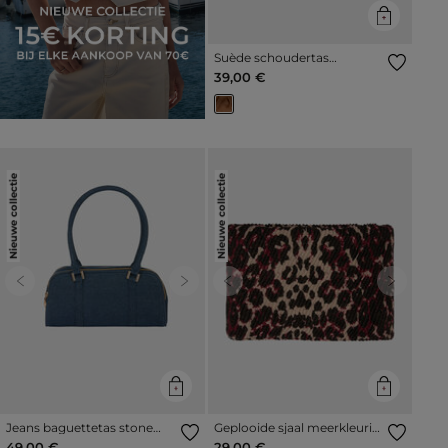
Suède schoudertas
cognacbruin vrouw
39,00 €
Nieuwe collectie
Nieuwe collectie
Previous
Next
Previous
Next
Jeans baguettetas stone
Geplooide sjaal meerkleurig
washed denim vrouw
vrouw
49,00 €
29,00 €