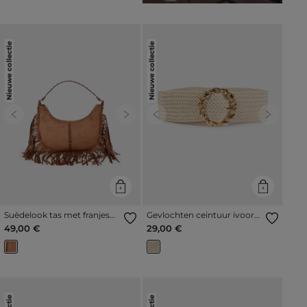
Nieuwe collectie
Nieuwe collectie
Previous
Next
Previous
Next
Suèdelook tas met franjes
Gevlochten ceintuur ivoor
beige vrouw
vrouw
49,00 €
29,00 €