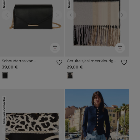
Previous
Next
Previous
Next
Schoudertas van
Geruite sjaal meerkleurig
imitatieleer zwart vrouw
vrouw
39,00 €
29,00 €
Nieuwe collectie
Previous
Next