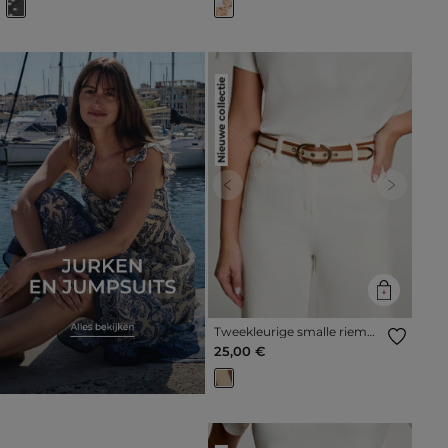
Nieuwe collectie
Previous
Next
Tweekleurige smalle riem
beige vrouw
25,00 €