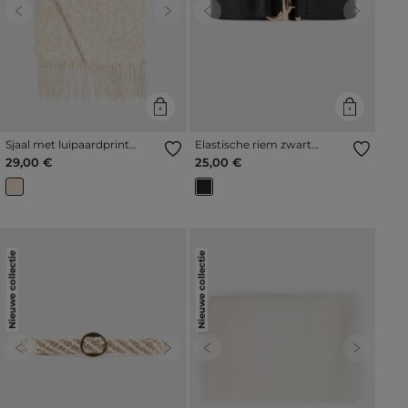
Previous
Next
Previous
Next
Sjaal met luipaardprint
Elastische riem zwart
ivoor vrouw
vrouw
29,00 €
25,00 €
Nieuwe collectie
Nieuwe collectie
Previous
Next
Previous
Next