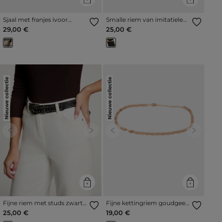
Sjaal met franjes ivoor
Smalle riem van imitatieleer
vrouw
zwart vrouw
29,00 €
25,00 €
Nieuwe collectie
Nieuwe collectie
Previous
Next
Previous
Next
Fijne riem met studs zwart
Fijne kettingriem goudgeel
vrouw
vrouw
25,00 €
19,00 €