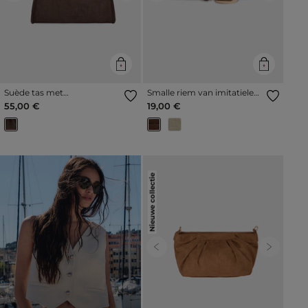
Suède tas met
Smalle riem van imitatieleer
krokodillenlook donker
donker bruin vrouw
55,00 €
19,00 €
bruin vrouw
Nieuwe collectie
Previous
Next