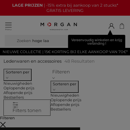
NIEUWE COLLECTIE
| 15€ korting bij elke aankoop van70€*
GRATIS LEVERING
Vereenvoudig winkelen en krijg
Zoeken
br
verbinding !
NIEUWE COLLECTIE | 15€ KORTING BIJ ELKE AANKOOP VAN 70€*
Lederwaren en accessoires
48
Resultaten
Filteren
Sorteren per
Nieuwigheden
Sorteren per
Oplopende prijs
Aflopende prijs
Nieuwigheden
Bestsellers
Oplopende prijs
Aflopende prijs
Bestsellers
Filters tonen
Filteren