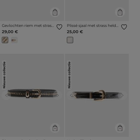
Gevlochten riem met strass
Plissé sjaal met strass helder
helder wit vrouw
wit vrouw
29,00 €
25,00 €
Nieuwe collectie
Nieuwe collectie
Previous
Next
Previous
Next