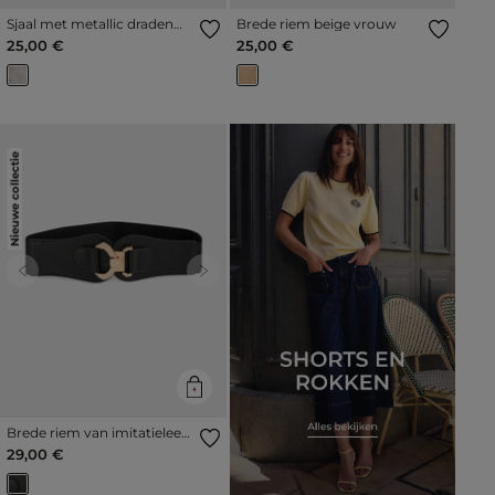
Sjaal met metallic draden
Brede riem beige vrouw
ivoor vrouw
25,00 €
25,00 €
Nieuwe collectie
Previous
Next
Brede riem van imitatieleer
zwart vrouw
29,00 €