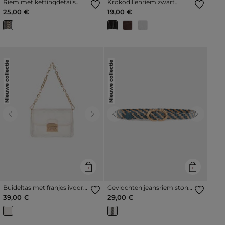
Riem met kettingdetails
Krokodillenriem zwart
zwart vrouw
vrouw
25,00 €
19,00 €
Nieuwe collectie
Nieuwe collectie
Previous
Next
Previous
Next
Buideltas met franjes ivoor
Gevlochten jeansriem stone
vrouw
washed denim vrouw
39,00 €
29,00 €