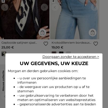
Previous
Next
Previous
Next
Geplooide satijnen sjaal
Krokodillenriem bordeaux
meerkleurig vrouw
vrouw
25,00 €
19,00 €
Doorgaan zonder te accepteren >
UW GEGEVENS, UW KEUZE
Morgan en derden gebruiken cookies om:
Nieuwe collectie
Nieuwe collectie
- u over uw persoonlijke aanbiedingen te
informeren
- de weergave van uw producten op u af te
stemmen
- uw gebruikservaring te verbeteren door het
Previous
Next
Previous
Next
meten en optimaliseren van websiteprestaties
- gepersonaliseerde advertenties aan te bieden