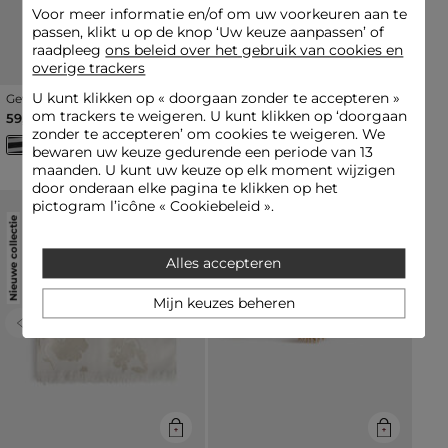
Voor meer informatie en/of om uw voorkeuren aan te
passen, klikt u op de knop ‘Uw keuze aanpassen’ of
raadpleeg
ons beleid over het gebruik van cookies en
overige trackers
U kunt klikken op «
doorgaan zonder te accepteren
»
Geweven shopper helder
Gevlochten brede riem
wit vrouw
donker bruin vrouw
om trackers te weigeren. U kunt klikken op ‘doorgaan
59,00 €
29,00 €
zonder te accepteren’ om cookies te weigeren. We
bewaren uw keuze gedurende een periode van 13
maanden. U kunt uw keuze op elk moment wijzigen
door onderaan elke pagina te klikken op het
pictogram l’icône « Cookiebeleid ».
Nieuwe collectie
Nieuwe collectie
Alles accepteren
Mijn keuzes beheren
Previous
Next
Previous
Next