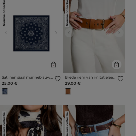
Nieuwe collectie
Nieuwe collectie
Previous
Next
Previous
Next
Satijnen sjaal marineblauw
Brede riem van imitatieleer
vrouw
camel vrouw
25,00 €
29,00 €
Nieuwe collectie
Nieuwe collectie