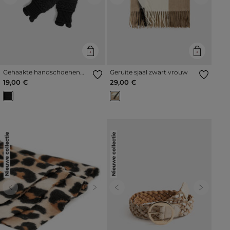
Previous
Next
Previous
Next
Gehaakte handschoenen
Geruite sjaal zwart vrouw
met strass zwart vrouw
19,00 €
29,00 €
Nieuwe collectie
Nieuwe collectie
Previous
Next
Previous
Next