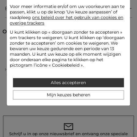
Referentie: 32536301015470979 251-CLODI.F
Voor meer informatie en/of om uw voorkeuren aan te
Bezorging & Retourzending
passen, klikt u op de knop ‘Uw keuze aanpassen’ of
Categorie :
Tops vrouw
raadpleeg
ons beleid over het gebruik van cookies en
Kleur :
Tops vrouw zwart
overige trackers
Ontdek ook
U kunt klikken op «
doorgaan zonder te accepteren
»
om trackers te weigeren. U kunt klikken op ‘doorgaan
zonder te accepteren’ om cookies te weigeren. We
Hemden
Tops
Tops en T-shirts
bewaren uw keuze gedurende een periode van 13
maanden. U kunt uw keuze op elk moment wijzigen
door onderaan elke pagina te klikken op het
pictogram l’icône « Cookiebeleid ».
Home
Kleding Vrouw
Tops En T-Shirts Vrouw
Tops Vrouw
Mouwloos Bustier Zwart Vrouw
Alles accepteren
Mijn keuzes beheren
Schrijf u in op onze nieuwsbrief en ontvang onze speciale