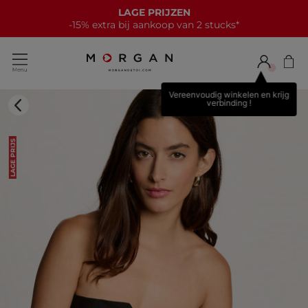
LAGE PRIJZEN
-15% extra bij aankoop van 2 stucks*
Vereenvoudig winkelen en krijg
verbinding !
LAGE PRIJS