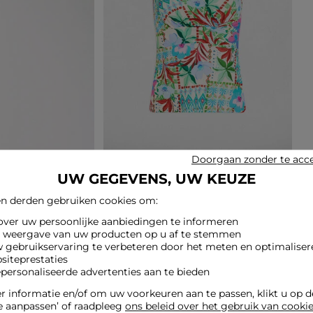
Doorgaan zonder te acc
UW GEGEVENS, UW KEUZE
n derden gebruiken cookies om:
 over uw persoonlijke aanbiedingen te informeren
e weergave van uw producten op u af te stemmen
w gebruikservaring te verbeteren door het meten en optimaliser
siteprestaties
epersonaliseerde advertenties aan te bieden
 informatie en/of om uw voorkeuren aan te passen, klikt u op 
e aanpassen’ of raadpleeg
ons beleid over het gebruik van cooki