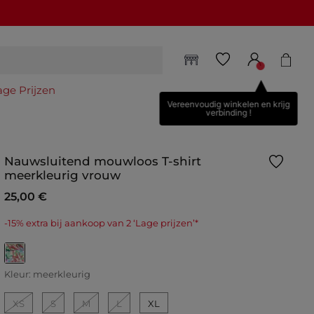
age Prijzen
Vereenvoudig winkelen en krijg
verbinding !
Nauwsluitend mouwloos T-shirt
meerkleurig vrouw
25,00 €
-15% extra bij aankoop van 2 ‘Lage prijzen’*
geselecteerd
Kleur:
meerkleurig
XS
S
M
L
XL