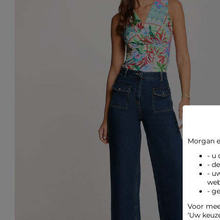
Morgan e
- u
- d
- u
web
- g
Voor meer
‘Uw keuz