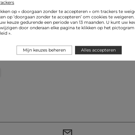
rackers
ikken op «
doorgaan zonder te accepteren
» om trackers te weig
ken op ‘doorgaan zonder te accepteren’ om cookies te weigeren
uw keuze gedurende een periode van 13 maanden. U kunt uw keu
jzigen door onderaan elke pagina te klikken op het pictogram 
eid ».
Mijn keuzes beheren
Alles accepteren