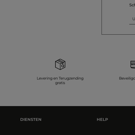
Sc
U
Levering en Terugzending
Beveilig
gratis
DIENSTEN
HELP