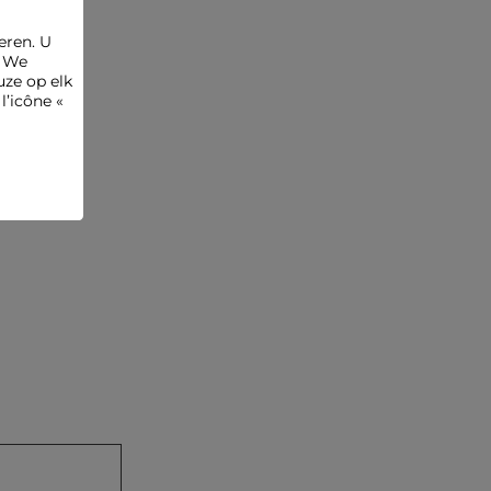
afgeraden.
Referentie: 32536311050200900 261-DCANCUN
eren. U
. We
Categorie :
Hemden vrouw
ze op elk
l’icône «
Kleur :
Hemden vrouw meerkleurig