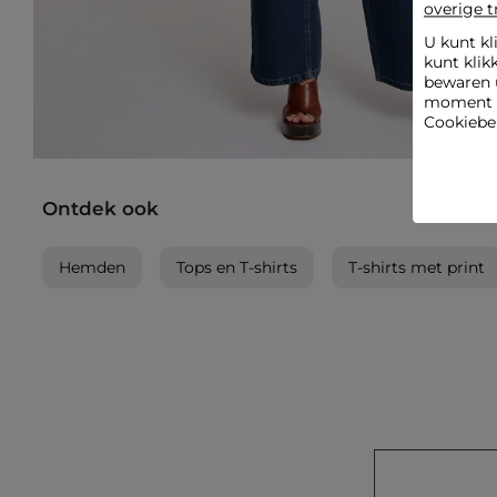
overige t
U kunt kl
kunt klik
bewaren 
moment wi
Cookiebel
Ontdek ook
Hemden
Tops en T-shirts
T-shirts met print