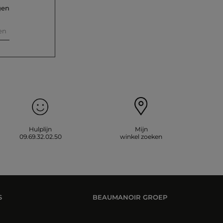
gen
en
Hulplijn
Mijn
09.69.32.02.50
winkel zoeken
S
BEAUMANOIR GROEP