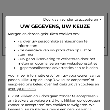
Doorgaan zonder te accepteren >
UW GEGEVENS, UW KEUZE
Schrijf u in op onze nieuwsbrief en ontvang onze speciale
aanbiedingen
Morgan en derden gebruiken cookies om:
- u over uw persoonlijke aanbiedingen te
Versturen
Uw e-mailadres
informeren
- de weergave van uw producten op u af te
stemmen
- uw gebruikservaring te verbeteren door het
meten en optimaliseren van websiteprestaties
- gepersonaliseerde advertenties aan te bieden
Voor meer informatie en/of om uw voorkeuren aan te
passen, klikt u op de knop ‘Uw keuze aanpassen’ of
raadpleeg
ons beleid over het gebruik van cookies en
overige trackers
Levering en Terugzending
Beveiligde betaling
gratis
U kunt klikken op «
doorgaan zonder te accepteren
»
om trackers te weigeren. U kunt klikken op ‘doorgaan
zonder te accepteren’ om cookies te weigeren. We
bewaren uw keuze gedurende een periode van 13