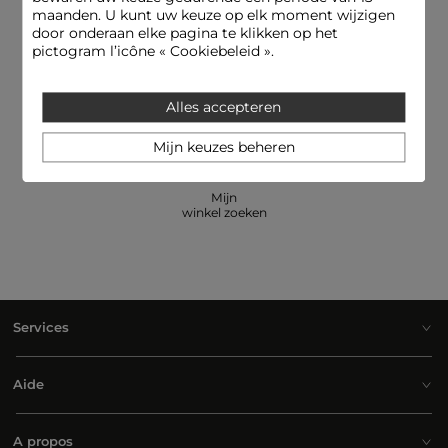
maanden. U kunt uw keuze op elk moment wijzigen
door onderaan elke pagina te klikken op het
pictogram l’icône « Cookiebeleid ».
E-reservering: pas en betaal een
Hulplijn
artikel in de winkelessayer
09.69.32.02.50
Alles accepteren
Mijn keuzes beheren
Mijn
winkel zoeken
Services
Aide
A propos