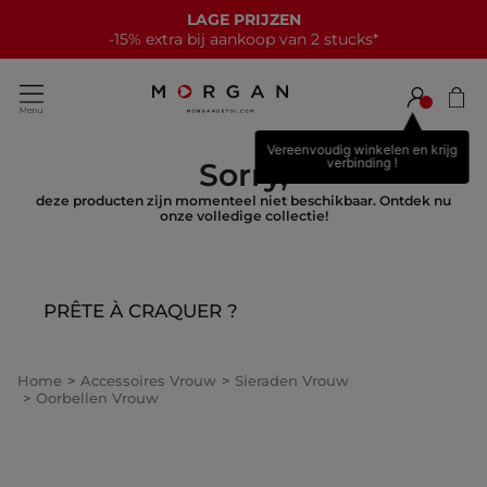
LAGE PRIJZEN
-15% extra bij aankoop van 2 stucks*
Vereenvoudig winkelen en krijg
verbinding !
Sorry,
deze producten zijn momenteel niet beschikbaar. Ontdek nu
onze volledige collectie!
PRÊTE À CRAQUER ?
Home
Accessoires Vrouw
Sieraden Vrouw
Oorbellen Vrouw