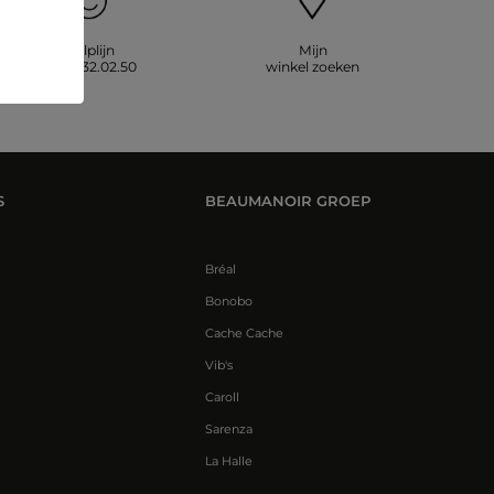
Hulplijn
Mijn
09.69.32.02.50
winkel zoeken
S
BEAUMANOIR GROEP
Bréal
Bonobo
Cache Cache
Vib's
Caroll
Sarenza
La Halle