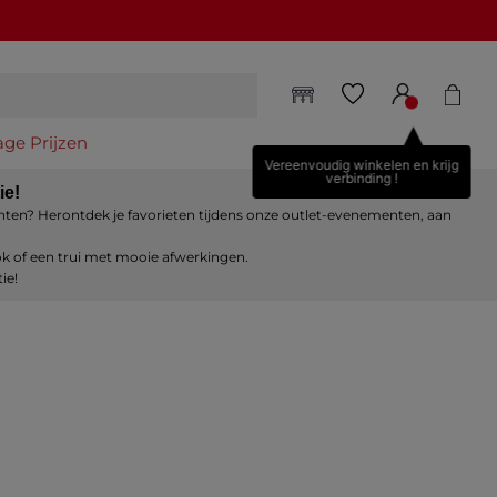
age Prijzen
Vereenvoudig winkelen en krijg
verbinding !
ie!
ccenten? Herontdek je favorieten tijdens onze outlet-evenementen, aan
ok of een trui met mooie afwerkingen.
ie!