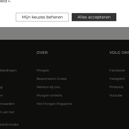
eid ».
de betaling
E-reservering: pas en betaal een
Mijn keuzes beheren
Alles accepteren
artikel in de winkelessayer
OVER
VOLG ON
nbiedingen
Morgan
Facebook
Beaumanoir Groep
Instagram
ng
Werken bij ons
Pinterest
en
Morgan winkels
Youtube
rwaarden
Het Morgan Magazine
 van het
eleid inzake