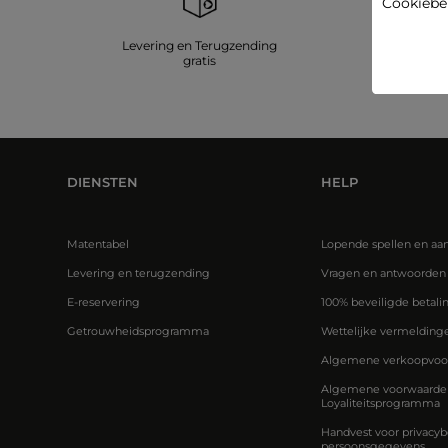
Cookiebel
Levering en Terugzending
Beveilig
gratis
DIENSTEN
HELP
Matentabel
Lopende spellen en aa
Levering en terugzending
Vragen en antwoorden
E-reservering
100% beveiligde betali
Getrouwheidsprogramma
Wettelijke vermelding
Algemene verkoopvoo
Algemene voorwaarden
Loyaliteitsprogramma
Handvest voor privacyb
persoonsgegevens