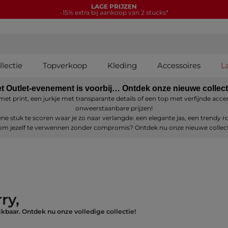
LAGE PRIJZEN
-15% extra bij aankoop van 2 stucks*
lectie
Topverkoop
Kleding
Accessoires
L
t Outlet-evenement is voorbij… Ontdek onze nieuwe collect
as met print, een jurkje met transparante details of een top met verfijnde a
onweerstaanbare prijzen!
e stuk te scoren waar je zo naar verlangde: een elegante jas, een trendy r
om jezelf te verwennen zonder compromis? Ontdek nu onze nieuwe collect
ry,
kbaar. Ontdek nu onze volledige collectie!