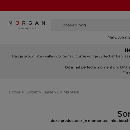
Zoeken
hoge
Nieuwe col
He
Had je je oog laten vallen op items uit onze vorige collectie? Een j
Dit is het perfecte moment om DAT en
Zin 
Home
Outlet
Jassen En Mantels
Sor
deze producten zijn momenteel niet beschi