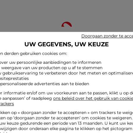
Doorgaan zonder te acc
UW GEGEVENS, UW KEUZE
n derden gebruiken cookies om:
 over uw persoonlijke aanbiedingen te informeren
e weergave van uw producten op u af te stemmen
w gebruikservaring te verbeteren door het meten en optimaliser
hrijf u in op onze nieuwsbrief en ontvang onze speciale aanbiedin
siteprestaties
epersonaliseerde advertenties aan te bieden
Verstur
w e-mailadres
 informatie en/of om uw voorkeuren aan te passen, klikt u op 
e aanpassen’ of raadpleeg
ons beleid over het gebruik van cooki
rackers
ikken op «
doorgaan zonder te accepteren
» om trackers te weig
ken op ‘doorgaan zonder te accepteren’ om cookies te weigeren
uw keuze gedurende een periode van 13 maanden. U kunt uw keu
jzigen door onderaan elke pagina te klikken op het pictogram 