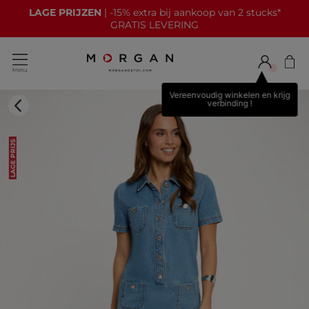
LAGE PRIJZEN
| -15% extra bij aankoop van 2 stucks*
GRATIS LEVERING
Vereenvoudig winkelen en krijg
verbinding !
LAGE PRIJS