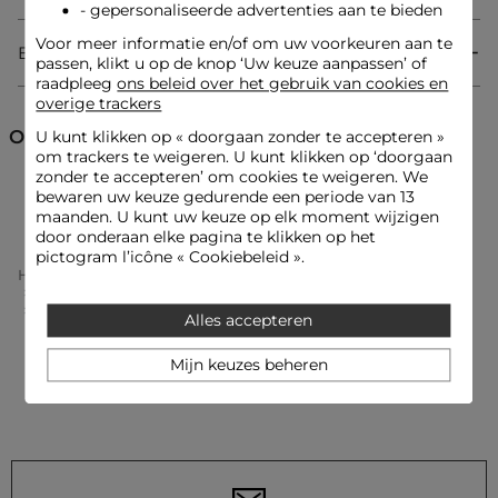
tijdloosheid.
- gepersonaliseerde advertenties aan te bieden
Voor meer informatie en/of om uw voorkeuren aan te
Bezorging & Retourzending
passen, klikt u op de knop ‘Uw keuze aanpassen’ of
Korte jurk
raadpleeg
ons beleid over het gebruik van cookies en
Rechte snit
overige trackers
Vloeiend
Reverskraag
Ontdek ook
U kunt klikken op «
doorgaan zonder te accepteren
»
Korte mouwen
om trackers te weigeren. U kunt klikken op ‘doorgaan
Knopen
zonder te accepteren’ om cookies te weigeren. We
Denim
Korte jurken
Rechte jurken
Jurken
bewaren uw keuze gedurende een periode van 13
maanden. U kunt uw keuze op elk moment wijzigen
door onderaan elke pagina te klikken op het
pictogram l’icône « Cookiebeleid ».
Look ideeën
Home
Kleding Vrouw
Jurken Vrouw
De vloeiende en geknoopte denim jurk past perfect bij
Rechte Jurken Vrouw
glanzende loafers voor een casual chic uitstraling, aangevuld
Rechte Korte Jurk Dubbel Stone Washed Denim Vrouw
met een metalen armband.
Alles accepteren
Mijn keuzes beheren
Dit korte kledingstuk met reverskraag wordt ideaal gedragen
onder een gestructureerde trenchcoat, gecombineerd met
elegante enkellaarsjes en een verfijnde handtas.
Onderhoudsadvies