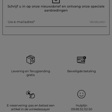
Schrijf u in op onze nieuwsbrief en ontvang onze speciale
Was uw jurk op 30°C in een fijnwasprogramma om de vezels
aanbiedingen
te behouden. Chemisch reinigen wordt sterk afgeraden,
evenals het gebruik van een wasdroger. Voor het strijken: het
Versturen
Uw e-mailadres
wordt aanbevolen om dit op lage temperatuur (maximaal
110°) te doen zonder stoom te gebruiken, wat sterk wordt
afgeraden om onherstelbare schade aan de stof te
voorkomen.
Referentie: 32536311048370307 261-RSIA
Categorie :
Rechte jurken vrouw
Kleur :
Rechte jurken vrouw blauw
Levering en Terugzending
Beveiligde betaling
gratis
E-reservering: pas en betaal een
Hulplijn
artikel in de winkelessayer
09.69.32.02.50