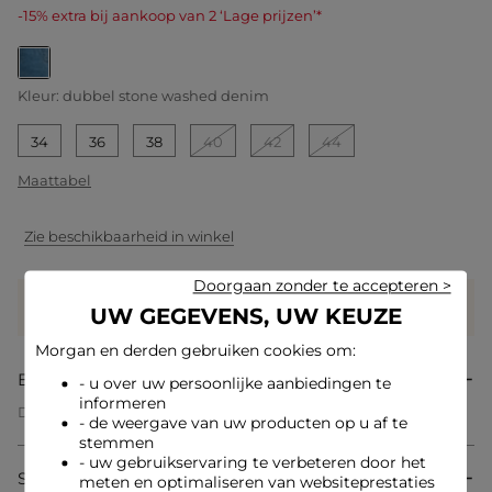
-15% extra bij aankoop van 2 ‘Lage prijzen’*
geselecteerd
Kleur:
dubbel stone washed denim
34
36
38
40
42
44
Maattabel
Zie beschikbaarheid in winkel
Doorgaan zonder te accepteren >
Verdien
39 hartjes met dit product
UW GEGEVENS, UW KEUZE
Log in of registreer
Morgan en derden gebruiken cookies om:
Beschrijving
- u over uw persoonlijke aanbiedingen te
informeren
Deze korte en rechte jurk verleidt door zijn vloeiende snit die
- de weergave van uw producten op u af te
de silhouet op een moderne manier accentueert. De
stemmen
gestructureerde reverskraag geeft een subtiele elegantie,
- uw gebruikservaring te verbeteren door het
terwijl de knopen een verfijnd detail toevoegen. Gemaakt van
Samenstelling & onderhoud
meten en optimaliseren van websiteprestaties
denim, belichaamt hij de casual chic stijl in al zijn