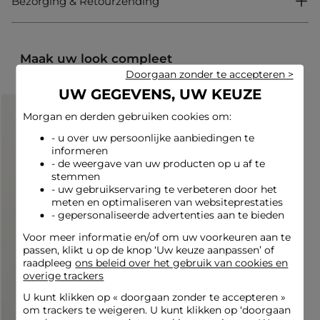
Bezorging & Retourzending
Lange rok
Vloeiend
Print
Maak uw look compleet
Doorgaan zonder te accepteren >
Look ideeën
UW GEGEVENS, UW KEUZE
Combineer de lange, vloeiende rok met print met een
bijpassende top en platte sandalen voor een chique, casual
Morgan en derden gebruiken cookies om:
uitstraling.
- u over uw persoonlijke aanbiedingen te
informeren
- de weergave van uw producten op u af te
Draag deze rok met ruches met een aansluitend hemdje en
stemmen
een lichte jas, gecombineerd met elegante muiltjes voor een
- uw gebruikservaring te verbeteren door het
gedurfde en zelfverzekerde stijl.
meten en optimaliseren van websiteprestaties
- gepersonaliseerde advertenties aan te bieden
Onderhoudsadvies
Voor meer informatie en/of om uw voorkeuren aan te
passen, klikt u op de knop ‘Uw keuze aanpassen’ of
raadpleeg
ons beleid over het gebruik van cookies en
Was de rok op 30°C in een fijnwasprogramma om de vezels
overige trackers
van de stof te behouden. Strijken is mogelijk: doe dit op lage
temperatuur, zonder stoom te gebruiken, aangezien dit sterk
U kunt klikken op «
doorgaan zonder te accepteren
»
wordt afgeraden. Vermijd de droger, wat eveneens sterk wordt
om trackers te weigeren. U kunt klikken op ‘doorgaan
afgeraden voor dit product.