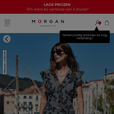
LAGE PRIJZEN
-15% extra bij aankoop van 2 stucks*
Vereenvoudig winkelen en krijg
verbinding !
Nieuwe collectie