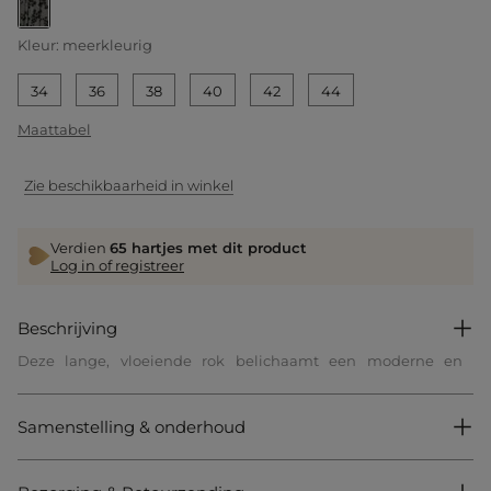
geselecteerd
Kleur:
meerkleurig
34
36
38
40
42
44
Maattabel
Zie beschikbaarheid in winkel
Verdien
65 hartjes met dit product
Log in of registreer
Beschrijving
Deze lange, vloeiende rok belichaamt een moderne en
elegante vrouwelijkheid. De chique print voegt een trendy
touch toe, ideaal voor een verfijnde stijl in het dagelijks leven.
De delicate ruches geven een subtiele beweging die de
Samenstelling & onderhoud
silhouet licht en sierlijk accentueert. Een onmisbaar
kledingstuk met een verfijnde en eigentijdse uitstraling.