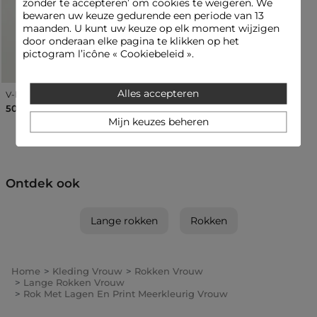
zonder te accepteren’ om cookies te weigeren. We
Referentie: 32536311061740900 262-JOIE.F
bewaren uw keuze gedurende een periode van 13
maanden. U kunt uw keuze op elk moment wijzigen
Categorie :
Lange rokken vrouw
door onderaan elke pagina te klikken op het
pictogram l’icône « Cookiebeleid ».
Kleur :
Lange rokken vrouw meerkleurig
Alles accepteren
V-hals blouse met print meerkleurig vrouw
50,00 €
Mijn keuzes beheren
Ontdek ook
Lange rokken
Rokken
Home
Kleding Vrouw
Rokken Vrouw
Lange Rokken Vrouw
Rok Met Lagen En Print Meerkleurig Vrouw