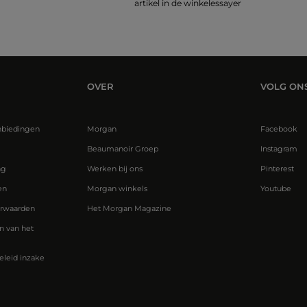
artikel in de winkelessayer
OVER
VOLG ON
nbiedingen
Morgan
Facebook
Beaumanoir Groep
Instagram
ng
Werken bij ons
Pinterest
en
Morgan winkels
Youtube
rwaarden
Het Morgan Magazine
 van het
eleid inzake