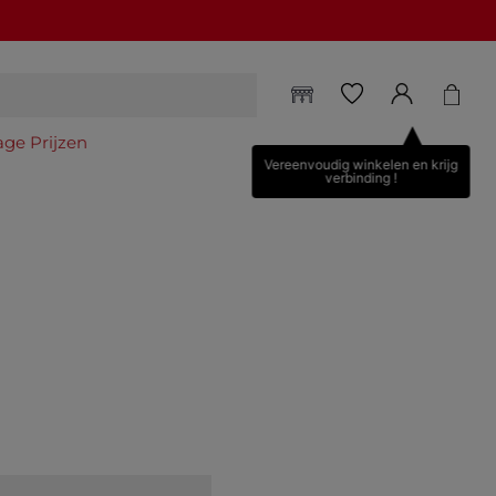
age Prijzen
Vereenvoudig winkelen en krijg
verbinding !