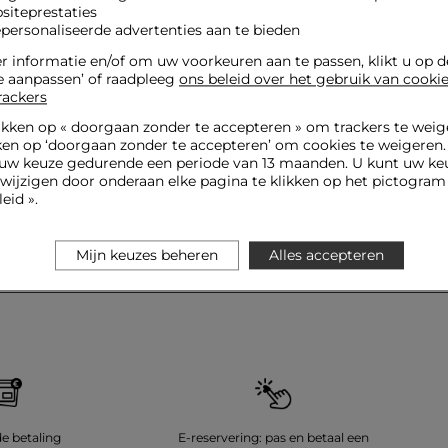
siteprestaties
epersonaliseerde advertenties aan te bieden
 informatie en/of om uw voorkeuren aan te passen, klikt u op 
e aanpassen’ of raadpleeg
ons beleid over het gebruik van cooki
rackers
ikken op «
doorgaan zonder te accepteren
» om trackers te weig
ken op ‘doorgaan zonder te accepteren’ om cookies te weigeren
uw keuze gedurende een periode van 13 maanden. U kunt uw keu
jzigen door onderaan elke pagina te klikken op het pictogram 
hrijf u in op onze nieuwsbrief en ontvang onze speciale aanbiedin
eid ».
Verstur
w e-mailadres
Mijn keuzes beheren
Alles accepteren
de betaling
E-reservering: pas en betaal een