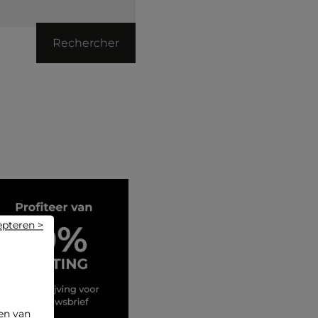
Rechercher
epteren >
en van