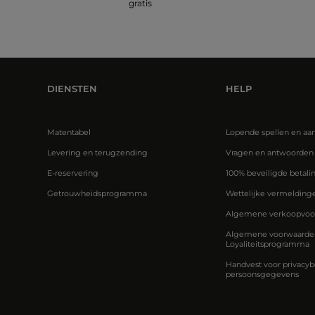
gratis
DIENSTEN
HELP
Matentabel
Lopende spellen en aa
Levering en terugzending
Vragen en antwoorden
E-reservering
100% beveiligde betali
Getrouwheidsprogramma
Wettelijke vermelding
Algemene verkoopvoo
Algemene voorwaarden
Loyaliteitsprogramma
Handvest voor privacyb
persoonsgegevens