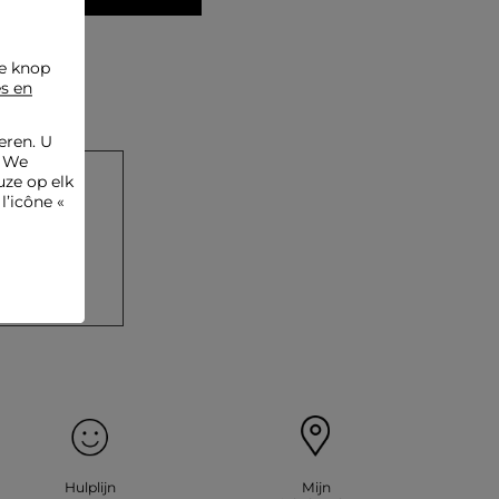
de knop
es en
eren. U
. We
ze op elk
l’icône «
gen
en
Hulplijn
Mijn