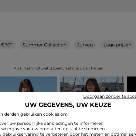
n €70*
Summer Collection
Jurken
Lage prijzen
Als u niet vindt wat u zoekt, laat ons u dan helpen!
Doorgaan zonder te acc
UW GEGEVENS, UW KEUZE
n derden gebruiken cookies om:
 over uw persoonlijke aanbiedingen te informeren
e weergave van uw producten op u af te stemmen
w gebruikservaring te verbeteren door het meten en optimaliser