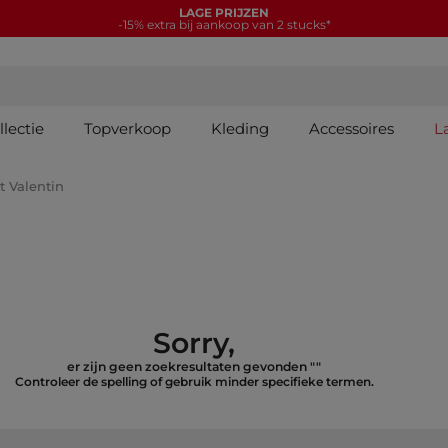
LAGE PRIJZEN
-15% extra bij aankoop van 2 stucks*
lectie
Topverkoop
Kleding
Accessoires
L
t Valentin
Sorry,
er zijn geen zoekresultaten gevonden
""
Controleer de spelling of gebruik minder specifieke termen.
global.searchcatalog