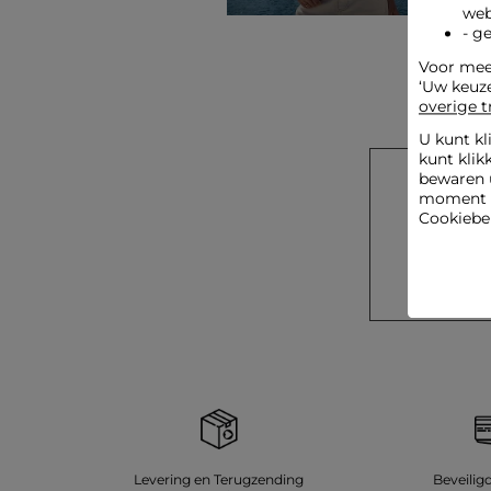
web
- g
Voor meer
‘Uw keuz
overige t
U kunt kl
kunt klik
bewaren 
moment wi
Sc
Cookiebel
U
Levering en Terugzending
Beveilig