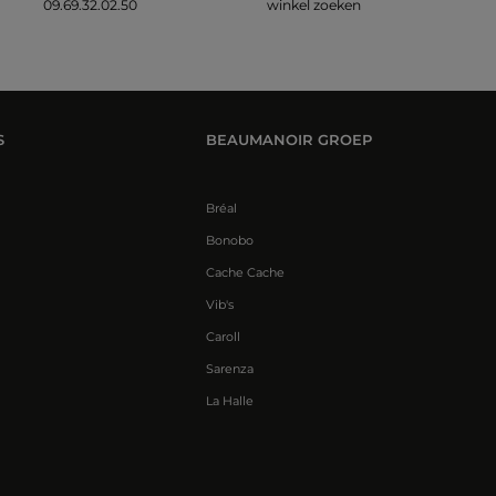
09.69.32.02.50
winkel zoeken
S
BEAUMANOIR GROEP
Bréal
Bonobo
Cache Cache
Vib's
Caroll
Sarenza
La Halle