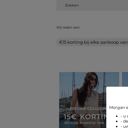
Wij raden aan:
€15 korting bij elke aankoop va
Morgan e
- u
- d
- u