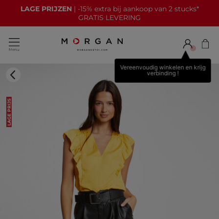
LAGE PRIJZEN
| -15% extra bij aankoop van 2 stucks*
GRATIS LEVERING
Vereenvoudig winkelen en krijg
verbinding !
LAGE PRIJS