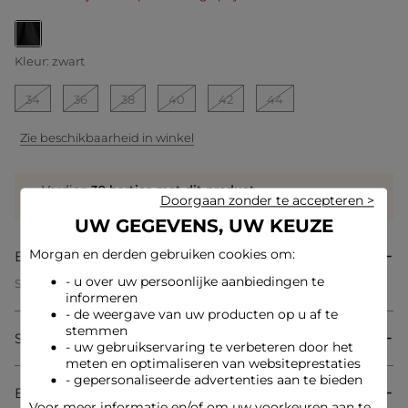
geselecteerd
Kleur:
zwart
34
36
38
40
42
44
Zie beschikbaarheid in winkel
Verdien
39 hartjes met dit product
Doorgaan zonder te accepteren >
Log in of registreer
UW GEGEVENS, UW KEUZE
Morgan en derden gebruiken cookies om:
Beschrijving
- u over uw persoonlijke aanbiedingen te
Short van imitatieleder
informeren
Hoge taille
Getailleerde snit
- de weergave van uw producten op u af te
Ritssluiting vooraan
stemmen
Samenstelling & onderhoud
2 Italiaanse zakken aan de voorkant, 2 opgestikte zakken aan
- uw gebruikservaring te verbeteren door het
de achterkant
meten en optimaliseren van websiteprestaties
Imitatieleder-look
- gepersonaliseerde advertenties aan te bieden
Plooitjes aan de voorkant van de taille
Bezorging & Retourzending
Lussen aan de taille
Voor meer informatie en/of om uw voorkeuren aan te