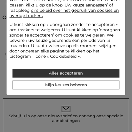
Ceintuur met gesp
passen, klikt u op de knop ‘Uw keuze aanpassen’ of
raadpleeg
ons beleid over het gebruik van cookies en
Referentie: 32536300997370100 242-SHINGRA
overige trackers
Ontdek ook
Categorie :
Shorts vrouw
U kunt klikken op «
doorgaan zonder te accepteren
»
Kleur :
Shorts vrouw zwart
om trackers te weigeren. U kunt klikken op ‘doorgaan
Shorts
Korte broeken
zonder te accepteren’ om cookies te weigeren. We
bewaren uw keuze gedurende een periode van 13
maanden. U kunt uw keuze op elk moment wijzigen
door onderaan elke pagina te klikken op het
Home
Kleding Vrouw
Korte Broeken Femme
pictogram l’icône « Cookiebeleid ».
Shorts Vrouw
Short Van Imitatieleder Zwart Vrouw
Alles accepteren
Mijn keuzes beheren
Schrijf u in op onze nieuwsbrief en ontvang onze speciale
aanbiedingen