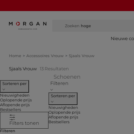
Zoeken
hoge laarzen
Nieuwe col
Home
Accessoires Vrouw
Sjaals Vrouw
Sjaals Vrouw
13
Resultaten
Verfijnen op COLLE
Schoenen
Filteren
Sorteren per
Nieuwigheden
Sorteren per
Oplopende prijs
Aflopende prijs
Nieuwigheden
Bestsellers
Oplopende prijs
Aflopende prijs
Bestsellers
Filters tonen
Filteren