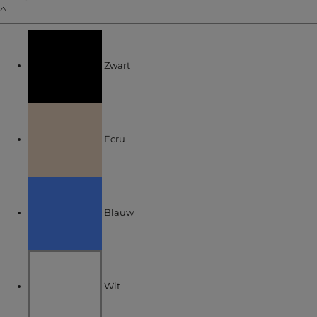
Verfijnen op KLEUREN: Zwart
Zwart
Verfijnen op KLEUREN: Ecru
Ecru
Verfijnen op KLEUREN: Blauw
Blauw
Verfijnen op KLEUREN: Wit
Wit