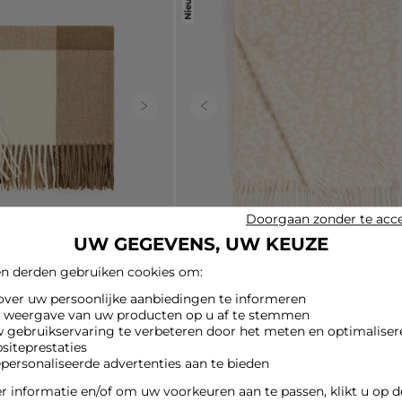
Next
Previous
Doorgaan zonder te acc
UW GEGEVENS, UW KEUZE
n derden gebruiken cookies om:
 over uw persoonlijke aanbiedingen te informeren
 vrouw
Sjaal met luipaardprint ivoor vrouw
e weergave van uw producten op u af te stemmen
29,00 €
w gebruikservaring te verbeteren door het meten en optimaliser
siteprestaties
epersonaliseerde advertenties aan te bieden
 informatie en/of om uw voorkeuren aan te passen, klikt u op 