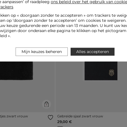
e aanpassen’ of raadpleeg
ons beleid over het gebruik van cooki
Nieuwe collectie
rackers
ikken op «
doorgaan zonder te accepteren
» om trackers te weig
ken op ‘doorgaan zonder te accepteren’ om cookies te weigeren
uw keuze gedurende een periode van 13 maanden. U kunt uw keu
jzigen door onderaan elke pagina te klikken op het pictogram 
eid ».
Mijn keuzes beheren
Alles accepteren
Next
Previous
ntjes zwart vrouw
Gebreide sjaal zwart vrouw
29,00 €