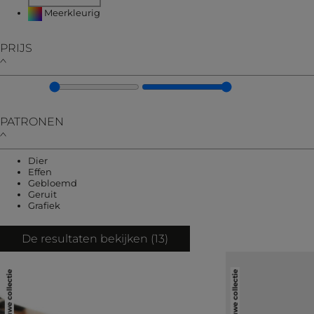
Verfijnen op KLEUREN: Meerkleurig
Meerkleurig
PRIJS
PATRONEN
Verfijnen op PATRONEN: Dier
Dier
Verfijnen op PATRONEN: Effen
Effen
Verfijnen op PATRONEN: Gebloemd
Gebloemd
Verfijnen op PATRONEN: Geruit
Geruit
Verfijnen op PATRONEN: Grafiek
Grafiek
De resultaten bekijken (
13
)
Nieuwe collectie
Nieuwe collectie