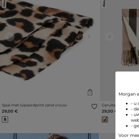
Previous
Next
Previous
Morgan e
- u
Sjaal met luipaardprint zand vrouw
Geruite sjaal zwart
- d
29,00 €
29,00 €
- u
web
- g
Voor meer