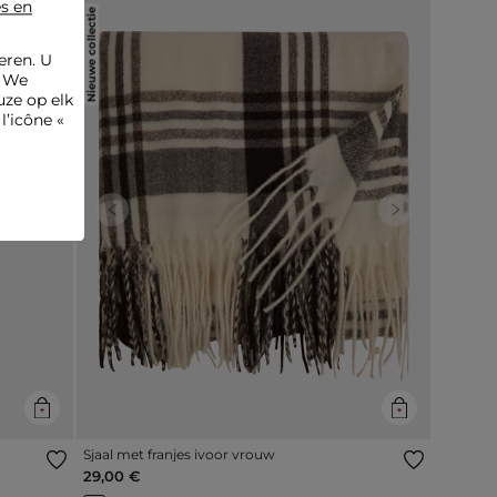
es en
Nieuwe collectie
eren. U
. We
ze op elk
l’icône «
Next
Previous
Next
Sjaal met franjes ivoor vrouw
29,00 €