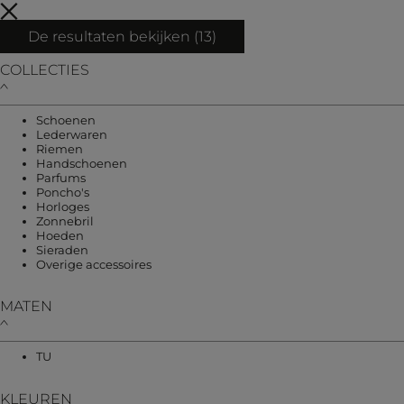
De resultaten bekijken (
13
)
COLLECTIES
Verfijnen op COLLECTIES: Schoenen
Schoenen
Verfijnen op COLLECTIES: Lederwaren
Lederwaren
Verfijnen op COLLECTIES: Riemen
Riemen
Verfijnen op COLLECTIES: Handschoenen
Handschoenen
Verfijnen op COLLECTIES: Parfums
Parfums
Verfijnen op COLLECTIES: Poncho's
Poncho's
Verfijnen op COLLECTIES: Horloges
Horloges
Verfijnen op COLLECTIES: Zonnebril
Zonnebril
Verfijnen op COLLECTIES: Hoeden
Hoeden
Verfijnen op COLLECTIES: Sieraden
Sieraden
Verfijnen op COLLECTIES: Overige accessoi
Overige accessoires
MATEN
Verfijnen op MATEN: TU
TU
KLEUREN