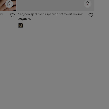
uw
Satijnen sjaal met luipaardprint zwart vrouw
29,00 €