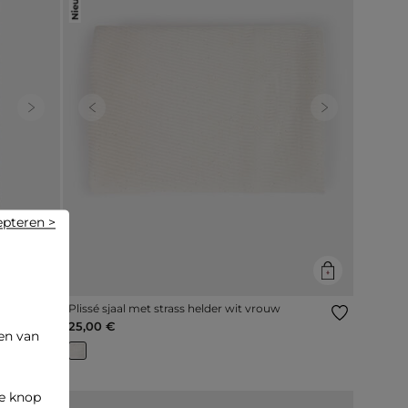
Next
Previous
Next
epteren >
Plissé sjaal met strass helder wit vrouw
25,00 €
en van
de knop