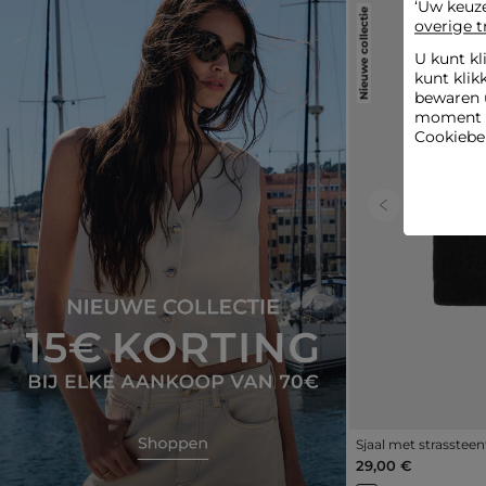
‘Uw keuz
Nieuwe collectie
overige t
U kunt kl
kunt klik
bewaren 
moment wi
Cookiebel
Previous
Sjaal met strasstee
29,00 €