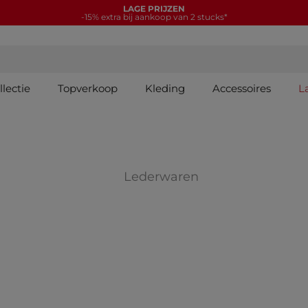
LAGE PRIJZEN
-15% extra bij aankoop van 2 stucks*
lectie
Topverkoop
Kleding
Accessoires
L
CTIES: Schoenen
Verfijnen op COL
Lederwaren