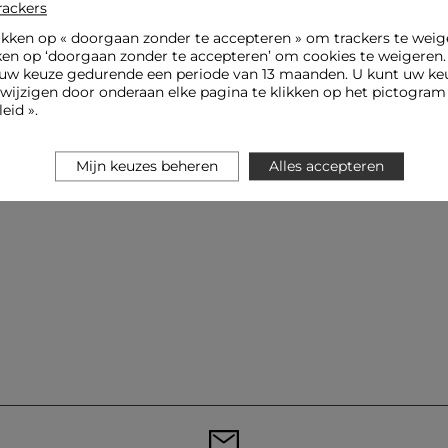
rackers
ikken op «
doorgaan zonder te accepteren
» om trackers te weig
ken op ‘doorgaan zonder te accepteren’ om cookies te weigeren
uw keuze gedurende een periode van 13 maanden. U kunt uw keu
jzigen door onderaan elke pagina te klikken op het pictogram 
eid ».
Mijn keuzes beheren
Alles accepteren