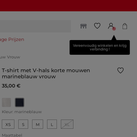
age Prijzen
Vereenvoudig winkelen en krijg
verbinding !
auw Vrouw
T-shirt met V-hals korte mouwen
marineblauw vrouw
35,00 €
geselecteerd
Kleur:
marineblauw
XS
S
M
L
XL
Maattabel