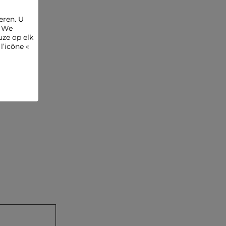
eren. U
. We
ze op elk
l’icône «