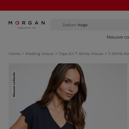
Zoeken
hoge laarzen
Nieuwe col
Home
Kleding Vrouw
Tops En T-Shirts Vrouw
T-Shirts 
Nieuwe collectie