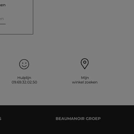
gen
en
Hulplijn
Mijn
09.69.32.02.50
winkel zoeken
S
BEAUMANOIR GROEP