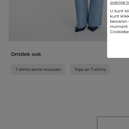
overige t
U kunt kl
kunt klik
bewaren 
moment wi
Cookiebel
Ontdek ook
T-shirts korte mouwen
Tops en T-shirts