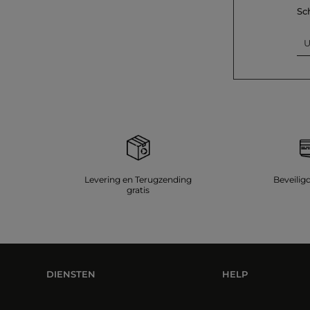
Sc
U
Levering en Terugzending
Beveilig
gratis
DIENSTEN
HELP