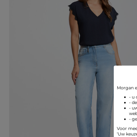
Morgan e
- u
- d
- u
web
- g
Voor meer
‘Uw keuz