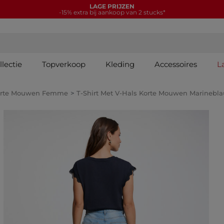
LAGE PRIJZEN
-15% extra bij aankoop van 2 stucks*
lectie
Topverkoop
Kleding
Accessoires
L
Korte Mouwen Femme
T-Shirt Met V-Hals Korte Mouwen Marinebl