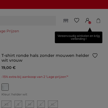
age Prijzen
Vereenvoudig winkelen en krijg
verbinding !
T-shirt ronde hals zonder mouwen helder
wit vrouw
19,00 €
-15% extra bij aankoop van 2 ‘Lage prijzen’*
geselecteerd
Kleur:
helder wit
XS
S
M
L
XL