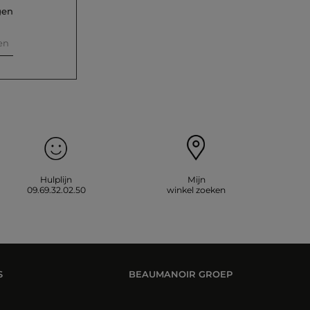
gen
en
Hulplijn
Mijn
09.69.32.02.50
winkel zoeken
S
BEAUMANOIR GROEP