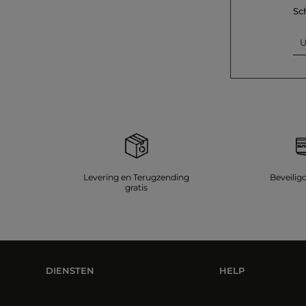
Sc
U
Levering en Terugzending
Beveilig
gratis
DIENSTEN
HELP