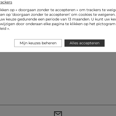
rackers
ikken op «
doorgaan zonder te accepteren
» om trackers te weig
ken op ‘doorgaan zonder te accepteren’ om cookies te weigeren
uw keuze gedurende een periode van 13 maanden. U kunt uw keu
jzigen door onderaan elke pagina te klikken op het pictogram 
eid ».
Mijn keuzes beheren
Alles accepteren