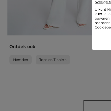
overige t
U kunt kl
kunt klik
bewaren 
moment wi
Cookiebel
Ontdek ook
Hemden
Tops en T-shirts