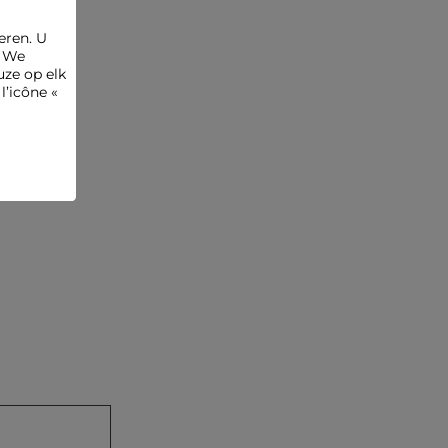
stoom te gebruiken, wat sterk wordt afgeraden.
Referentie: 32536311069200931 261-DOMIO
eren. U
. We
Categorie :
Hemden vrouw
ze op elk
l’icône «
Kleur :
Hemden vrouw wit