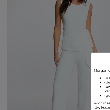
Morgan e
- u
- d
- u
web
- g
Voor meer
‘Uw keuz