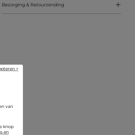
Bezorging & Retourzending
Regulier T-shirt
Rechte pasvorm
Ronde hals
Mouwloos
Noeud-detail
Look ideeën
Het T-shirt met noeud-detail wordt gecombineerd met
een vloeiende broek en sandalen met hakken voor een
verfijnde en vrouwelijke uitstraling.
epteren >
Dit T-shirt wordt gedragen met een gestructureerde midi-
rok en pumps, wat een gedurfde tegenstelling creëert
tussen elegantie en moderniteit.
Onderhoudsadvies
en van
Was uw kledingstuk op 30°C in een fijnwasprogramma om
de kwaliteit van het breisel te behouden. Gebruik geen
wasdroger, maar geef de voorkeur aan natuurlijk drogen in
de knop
de buitenlucht. Voor het strijken: het wordt aanbevolen om
es en
op lage temperatuur te strijken (maximaal 110°) zonder