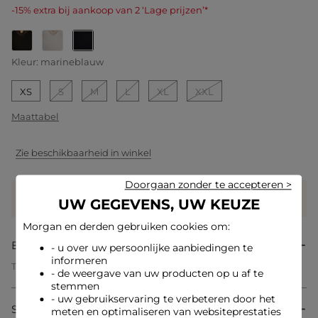
-15% extra bij aankoop van 2 ‘Lage prijzen’*
geselecteerd
Kleur:
marineblauw
XS
S
M
L
XL
XXL
Maattabel
Zie beschikbaarheid in winkel
Doorgaan zonder te accepteren >
Verdien
15 hartjes met dit product
UW GEGEVENS, UW KEUZE
Log in of registreer
Morgan en derden gebruiken cookies om:
Beschrijving
- u over uw persoonlijke aanbiedingen te
informeren
Tanktop met brede kanten bandjes
- de weergave van uw producten op u af te
Getailleerde snit
stemmen
V-hals
- uw gebruikservaring te verbeteren door het
Brede bandjes
Samenstelling & onderhoud
meten en optimaliseren van websiteprestaties
Toon op toon kanten inzetstukken met geschulpte rand en