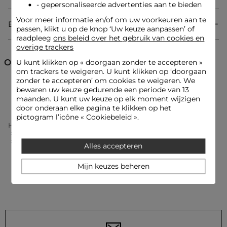
franjes aan de bandjes en hals
- gepersonaliseerde advertenties aan te bieden
Geribbeld effect
Voor meer informatie en/of om uw voorkeuren aan te
Het model is 1,75 m lang en draagt maat S/36
Bezorging & Retourzending
Maatadvies: kies uw gebruikelijke maat
passen, klikt u op de knop ‘Uw keuze aanpassen’ of
Referentie: 202-DENA.N
raadpleeg
ons beleid over het gebruik van cookies en
overige trackers
Referentie: 32536300823170301 202-DENA.N
Ontdek ook
U kunt klikken op «
doorgaan zonder te accepteren
»
Categorie :
Hemden vrouw
om trackers te weigeren. U kunt klikken op ‘doorgaan
Kleur :
Hemden vrouw blauw
zonder te accepteren’ om cookies te weigeren. We
Hemden
Tops en T-shirts
Tops
bewaren uw keuze gedurende een periode van 13
maanden. U kunt uw keuze op elk moment wijzigen
door onderaan elke pagina te klikken op het
pictogram l’icône « Cookiebeleid ».
Home
Kleding Vrouw
Tops En T-Shirts Vrouw
Hemden Femme
Tanktop Met Brede Kanten Bandjes Marineblauw Vrouw
Alles accepteren
Mijn keuzes beheren