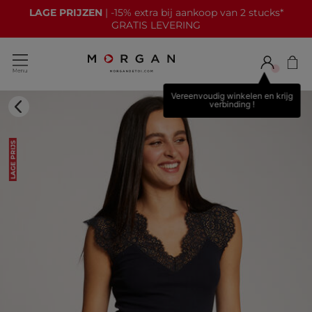
LAGE PRIJZEN
| -15% extra bij aankoop van 2 stucks*
GRATIS LEVERING
Vereenvoudig winkelen en krijg
verbinding !
LAGE PRIJS