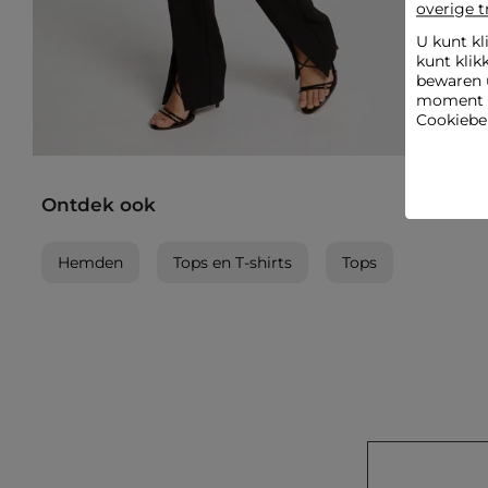
overige t
U kunt kl
kunt klik
bewaren 
moment wi
Cookiebel
Ontdek ook
Hemden
Tops en T-shirts
Tops