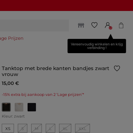
age Prijzen
Vereenvoudig winkelen en krijg
verbinding !
Tanktop met brede kanten bandjes zwart
vrouw
15,00 €
-15% extra bij aankoop van 2 ‘Lage prijzen’*
geselecteerd
Kleur:
zwart
XS
S
M
L
XL
XXL