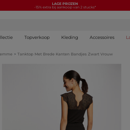
LAGE PRIJZEN
-15% extra bij aankoop van 2 stucks*
lectie
Topverkoop
Kleding
Accessoires
L
Femme
Tanktop Met Brede Kanten Bandjes Zwart Vrouw