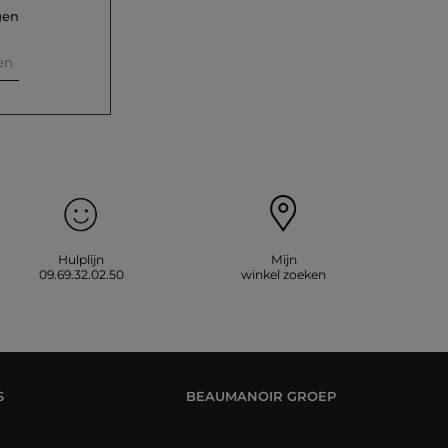
gen
en
Hulplijn
Mijn
09.69.32.02.50
winkel zoeken
S
BEAUMANOIR GROEP