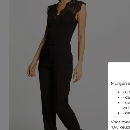
Morgan e
- u
- d
- u
web
- g
Voor meer
‘Uw keuz