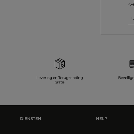
Sc
U
Levering en Terugzending
Beveilig
gratis
DIENSTEN
HELP