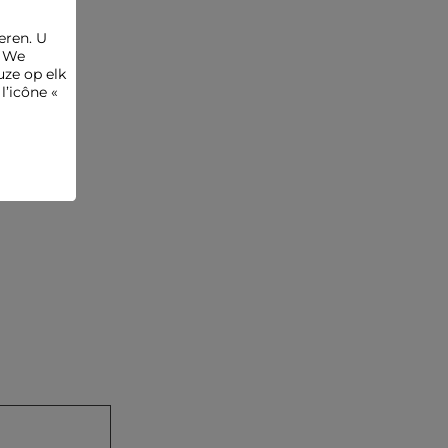
eren. U
. We
ze op elk
l’icône «