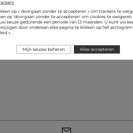
rackers
ikken op «
doorgaan zonder te accepteren
» om trackers te weig
ken op ‘doorgaan zonder te accepteren’ om cookies te weigeren
uw keuze gedurende een periode van 13 maanden. U kunt uw keu
jzigen door onderaan elke pagina te klikken op het pictogram 
eid ».
Mijn keuzes beheren
Alles accepteren