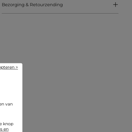
Het model is 1,75 m lang en draagt maat S/36
Bezorging & Retourzending
Maatadvies: kies uw gebruikelijke maat
Referentie: 202-DENA.N
Referentie: 32536300823170100 202-DENA.N
Categorie :
Hemden vrouw
Kleur :
Hemden vrouw zwart
epteren >
en van
de knop
es en