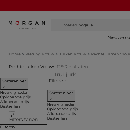
Zoeken
hoge laarz
Nieuwe col
Home
Kleding Vrouw
Jurken Vrouw
Rechte Jurken Vro
Rechte jurken Vrouw
129
Resultaten
Verfijnen op COLLECT
Trui-jurk
Filteren
Sorteren per
Nieuwigheden
Sorteren per
Oplopende prijs
Aflopende prijs
Nieuwigheden
Bestsellers
Oplopende prijs
Aflopende prijs
Bestsellers
Filters tonen
Filteren