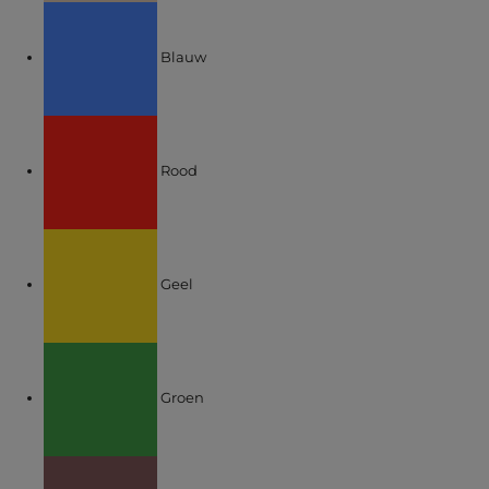
Verfijnen op KLEUREN: Blauw
Blauw
Verfijnen op KLEUREN: Rood
Rood
Verfijnen op KLEUREN: Geel
Geel
Verfijnen op KLEUREN: Groen
Groen
Verfijnen op KLEUREN: Bruin