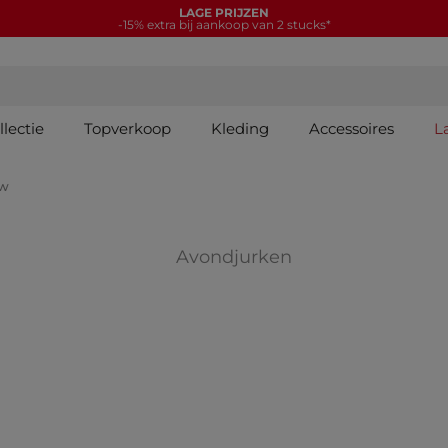
LAGE PRIJZEN
-15% extra bij aankoop van 2 stucks*
lectie
Topverkoop
Kleding
Accessoires
L
uw
IES: Trui-jurk
Verfijnen op COL
Avondjurken