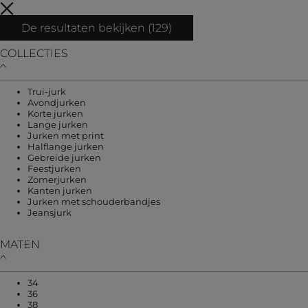
De resultaten bekijken (
129
)
COLLECTIES
Verfijnen op COLLECTIES: Trui-jurk
Trui-jurk
Verfijnen op COLLECTIES: Avondjurken
Avondjurken
Verfijnen op COLLECTIES: Korte jurken
Korte jurken
Verfijnen op COLLECTIES: Lange jurken
Lange jurken
Verfijnen op COLLECTIES: Jurken met print
Jurken met print
Verfijnen op COLLECTIES: Halflange jurken
Halflange jurken
Verfijnen op COLLECTIES: Gebreide jurken
Gebreide jurken
Verfijnen op COLLECTIES: Feestjurken
Feestjurken
Verfijnen op COLLECTIES: Zomerjurken
Zomerjurken
Verfijnen op COLLECTIES: Kanten jurken
Kanten jurken
Verfijnen op COLLECTIES: Jurke
Jurken met schouderbandjes
Verfijnen op COLLECTIES: Jeansjurk
Jeansjurk
MATEN
Verfijnen op MATEN: 34
34
Verfijnen op MATEN: 36
36
Verfijnen op MATEN: 38
38