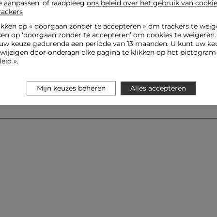
e aanpassen’ of raadpleeg
ons beleid over het gebruik van cooki
rackers
ikken op «
doorgaan zonder te accepteren
» om trackers te weig
ken op ‘doorgaan zonder te accepteren’ om cookies te weigeren
uw keuze gedurende een periode van 13 maanden. U kunt uw keu
jzigen door onderaan elke pagina te klikken op het pictogram 
eid ».
Mijn keuzes beheren
Alles accepteren