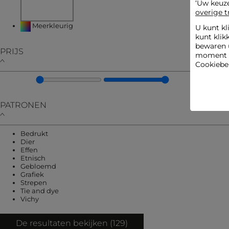
‘Uw keuz
overige t
Verfijnen op KLEUREN: Meerkleurig
Meerkleurig
U kunt kl
kunt klik
bewaren 
PRIJS
moment wi
Cookiebel
PATRONEN
Verfijnen op PATRONEN: Bedrukt
Bedrukt
Verfijnen op PATRONEN: Dier
Dier
Verfijnen op PATRONEN: Effen
Effen
Verfijnen op PATRONEN: Etnisch
Etnisch
Verfijnen op PATRONEN: Gebloemd
Gebloemd
Verfijnen op PATRONEN: Grafiek
Grafiek
Verfijnen op PATRONEN: Strepen
Strepen
Verfijnen op PATRONEN: Tie and dye
Tie and dye
Verfijnen op PATRONEN: Vichy
Vichy
De resultaten bekijken (
129
)