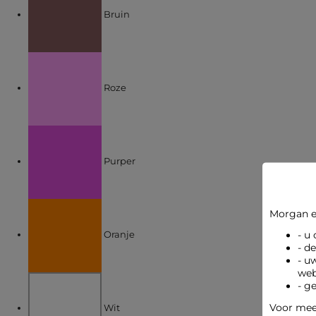
Bruin
Verfijnen op KLEUREN: Roze
Roze
Verfijnen op KLEUREN: Purper
Purper
Verfijnen op KLEUREN: Oranje
Morgan e
Oranje
- u
- d
- u
web
Verfijnen op KLEUREN: Wit
- g
Voor meer
Wit