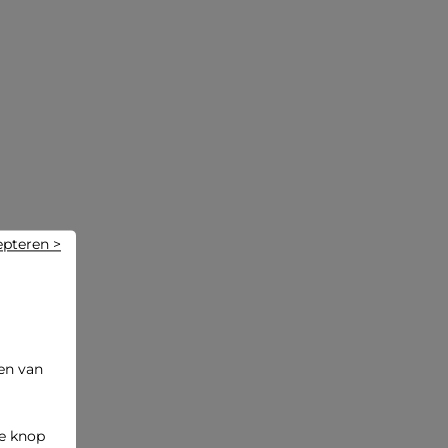
epteren >
en van
de knop