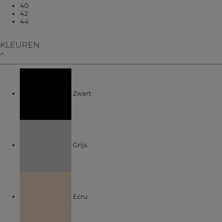
Verfijnen op MATEN: 40
40
Verfijnen op MATEN: 42
42
Verfijnen op MATEN: 44
44
KLEUREN
Verfijnen op KLEUREN: Zwart
Zwart
Verfijnen op KLEUREN: Grijs
Grijs
Verfijnen op KLEUREN: Ecru
Ecru