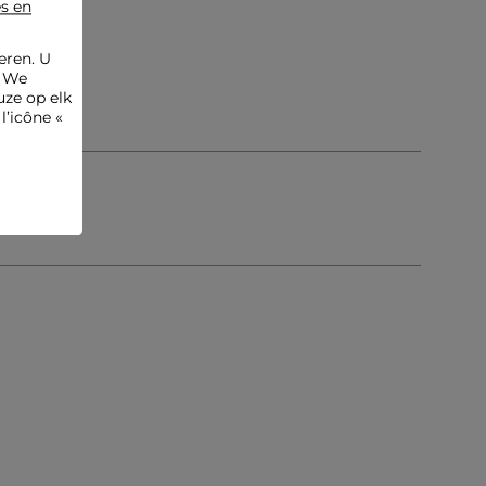
es en
eren. U
. We
ze op elk
l’icône «