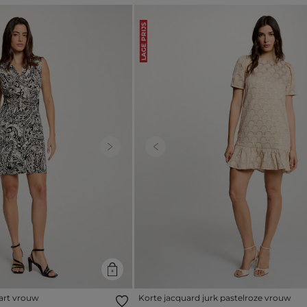
LAGE PRIJS
Next
Previous
art vrouw
Korte jacquard jurk pastelroze vrouw