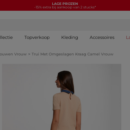
LAGE PRIJZEN
-15% extra bij aankoop van 2 stucks*
lectie
Topverkoop
Kleding
Accessoires
L
 Mouwen Vrouw
Trui Met Omgeslagen Kraag Camel Vrouw