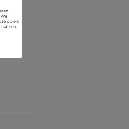
Categorie :
Truien met korte mouwen vrouw
eren. U
Kleur :
Truien met korte mouwen vrouw bruin
. We
ze op elk
l’icône «