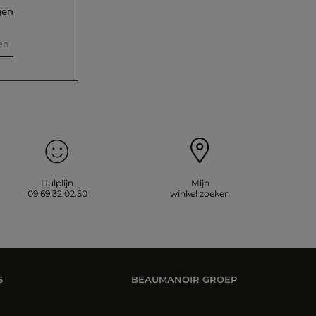
gen
en
Hulplijn
Mijn
09.69.32.02.50
winkel zoeken
S
BEAUMANOIR GROEP