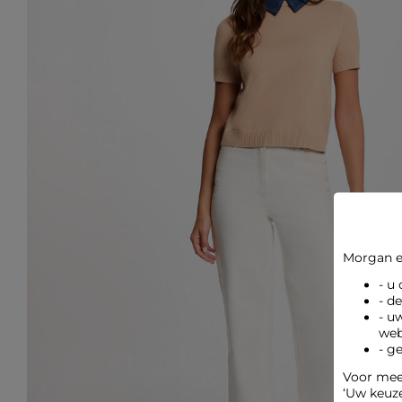
Morgan e
- u
- d
- u
web
- g
Voor meer
‘Uw keuz