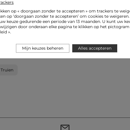
rackers
ikken op «
doorgaan zonder te accepteren
» om trackers te weig
ken op ‘doorgaan zonder te accepteren’ om cookies te weigeren
uw keuze gedurende een periode van 13 maanden. U kunt uw keu
jzigen door onderaan elke pagina te klikken op het pictogram 
eid ».
Mijn keuzes beheren
Alles accepteren
Truien