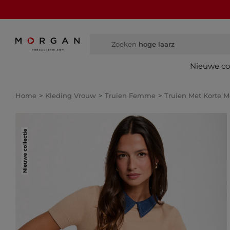
Zoeken
hoge laarzen
Nieuwe col
Home
Kleding Vrouw
Truien Femme
Truien Met Korte
Nieuwe collectie