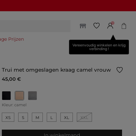
age Prijzen
Vereenvoudig winkelen en krijg
verbinding !
Trui met omgeslagen kraag camel vrouw
45,00 €
geselecteerd
Kleur:
camel
XS
S
M
L
XL
XXL
In winkelmand