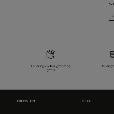
Sc
U
Levering en Terugzending
Beveilig
gratis
DIENSTEN
HELP