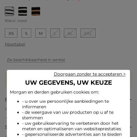
geselecteerd
Kleur:
ivoor
XS
S
M
L
XL
XXL
Maattabel
Zie beschikbaarheid in winkel
Doorgaan zonder te accepteren >
Verdien
29 hartjes met dit product
UW GEGEVENS, UW KEUZE
Log in of registreer
Morgan en derden gebruiken cookies om:
Beschrijving
- u over uw persoonlijke aanbiedingen te
informeren
V-hals capuchontrui
- de weergave van uw producten op u af te
Rechte snit
stemmen
V-hals
- uw gebruikservaring te verbeteren door het
Lange mouwen
Samenstelling & onderhoud
Capuchon
meten en optimaliseren van websiteprestaties
Horizontale strepen
- gepersonaliseerde advertenties aan te bieden