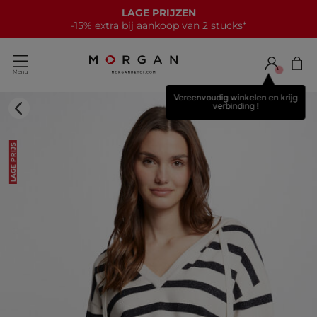
LAGE PRIJZEN
-15% extra bij aankoop van 2 stucks*
Vereenvoudig winkelen en krijg
verbinding !
LAGE PRIJS