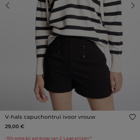
V-hals capuchontrui ivoor vrouw
29,00 €
-15% extra bij aankoop van 2 ‘Lage prijzen’*