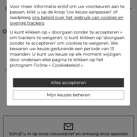
Fijn gebreid
Details van metallic draad
Voor meer informatie en/of om uw voorkeuren aan te
Bezorging & Retourzending
Het model is 175 cm lang en draagt maat S/36
passen, klikt u op de knop ‘Uw keuze aanpassen’ of
Maatadvies: kies uw gebruikelijke maat
raadpleeg
ons beleid over het gebruik van cookies en
overige trackers
Referentie: 32536300970850203 241-MBALLON
Ontdek ook
U kunt klikken op «
doorgaan zonder te accepteren
»
Categorie :
Truien V-hals vrouw
om trackers te weigeren. U kunt klikken op ‘doorgaan
Kleur :
Truien V-hals vrouw ecru
zonder te accepteren’ om cookies te weigeren. We
Truien
Truien V-hals
Sweaters
bewaren uw keuze gedurende een periode van 13
maanden. U kunt uw keuze op elk moment wijzigen
door onderaan elke pagina te klikken op het
pictogram l’icône « Cookiebeleid ».
Home
Kleding Vrouw
Truien Femme
Truien V-Hals Femme
V-Hals Capuchontrui Ivoor Vrouw
Alles accepteren
Mijn keuzes beheren
Schrijf u in op onze nieuwsbrief en ontvang onze speciale