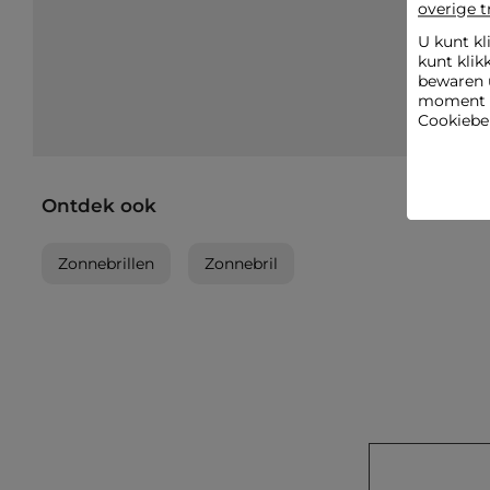
overige t
U kunt kl
kunt klik
bewaren 
moment wi
Cookiebel
Ontdek ook
Zonnebrillen
Zonnebril