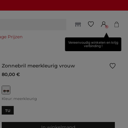
age Prijzen
Vereenvoudig winkelen en krijg
verbinding !
Zonnebril meerkleurig vrouw
80,00 €
geselecteerd
Kleur:
meerkleurig
TU
In winkelmand