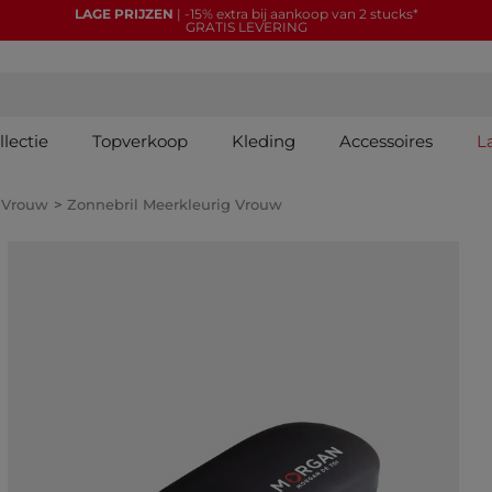
LAGE PRIJZEN
| -15% extra bij aankoop van 2 stucks*
GRATIS LEVERING
lectie
Topverkoop
Kleding
Accessoires
L
 Vrouw
Zonnebril Meerkleurig Vrouw