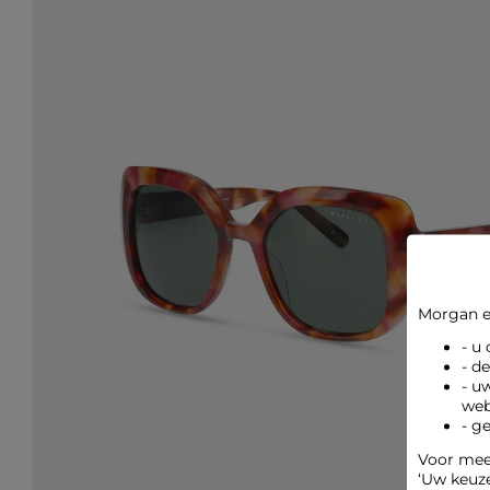
Morgan e
- u
- d
- u
web
- g
Voor meer
‘Uw keuz