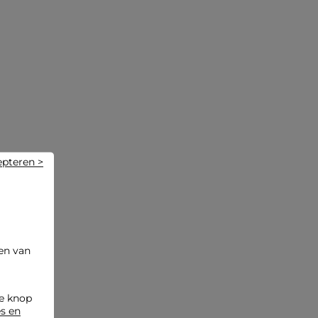
Onderhoudsadvies
Was uw zonnebril met de hand en met zorg. Machinewas
wordt sterk afgeraden om de kwaliteit te behouden.
Strijken wordt niet aanbevolen.
Referentie: 32536311067300900 DEG_251-L72615344L
Categorie :
Zonnebrillen vrouw
Kleur :
Zonnebrillen vrouw meerkleurig
epteren >
en van
de knop
es en