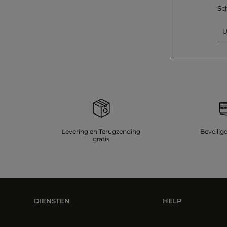
Sc
U
Levering en Terugzending
Beveilig
gratis
DIENSTEN
HELP