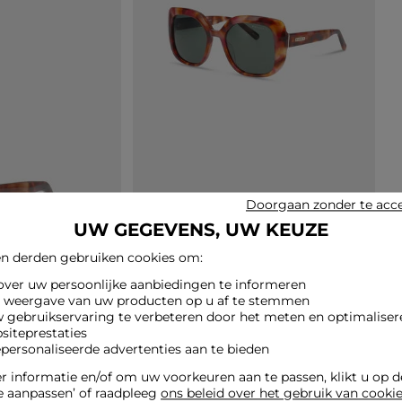
Doorgaan zonder te acc
UW GEGEVENS, UW KEUZE
n derden gebruiken cookies om:
 over uw persoonlijke aanbiedingen te informeren
e weergave van uw producten op u af te stemmen
w gebruikservaring te verbeteren door het meten en optimaliser
siteprestaties
epersonaliseerde advertenties aan te bieden
 informatie en/of om uw voorkeuren aan te passen, klikt u op 
e aanpassen’ of raadpleeg
ons beleid over het gebruik van cooki