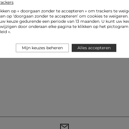
rackers
ikken op «
doorgaan zonder te accepteren
» om trackers te weig
ken op ‘doorgaan zonder te accepteren’ om cookies te weigeren
uw keuze gedurende een periode van 13 maanden. U kunt uw keu
jzigen door onderaan elke pagina te klikken op het pictogram 
eid ».
Mijn keuzes beheren
Alles accepteren