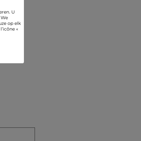
eren. U
. We
ze op elk
l’icône «