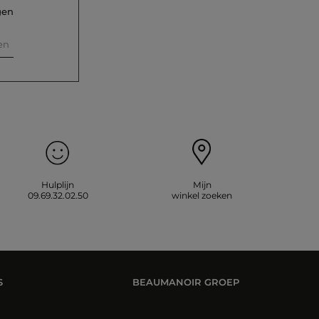
gen
en
Hulplijn
Mijn
09.69.32.02.50
winkel zoeken
S
BEAUMANOIR GROEP