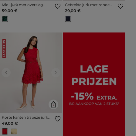
Midi-jurk met overslag
Gebreide jurk met ronde
weide groen vrouw
hals marineblauw vrouw
59,00 €
29,00 €
LAGE PRIJS
Previous
Next
Korte kanten trapeze jurk
rood vrouw
49,00 €