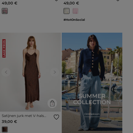
meerkleurig vrouw
pastel geel vrouw
49,00 €
49,00 €
#HotOnSocial
LAGE PRIJS
Previous
Next
Satijnen jurk met V-hals
meerkleurig vrouw
39,00 €