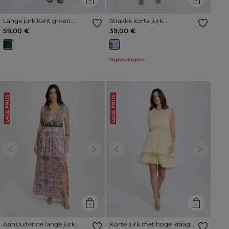
Lange jurk kant groen
Strakke korte jurk
vrouw
meerkleurig vrouw
59,00 €
39,00 €
Topverkopen
LAGE PRIJS
LAGE PRIJS
Previous
Next
Previous
Next
Aansluitende lange jurk
Korte jurk met hoge kraag