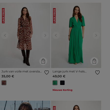
LAGE PRIJS
LAGE PRIJS
Previous
Next
Previous
Next
Jurk van voile met overslag
Lange jurk met V-hals
meerkleurig vrouw
weide groen vrouw
35,00 €
49,00 €
Nieuwe Korting