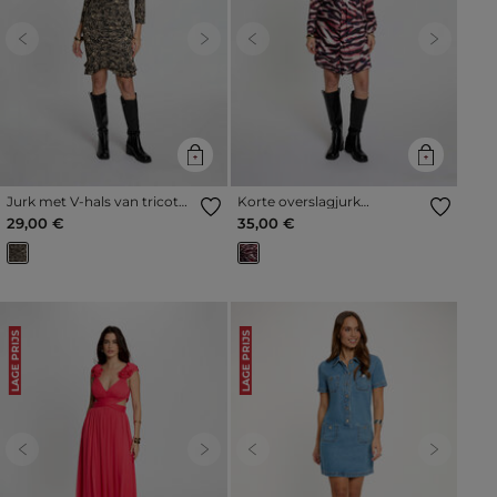
Previous
Next
Previous
Next
Jurk met V-hals van tricot
Korte overslagjurk
meerkleurig vrouw
meerkleurig vrouw
29,00 €
35,00 €
LAGE PRIJS
LAGE PRIJS
Previous
Next
Previous
Next