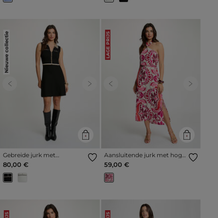
Nieuwe collectie
LAGE PRIJS
Previous
Next
Previous
Next
Gebreide jurk met
Aansluitende jurk met hoge
omgeslagen kraag zwart
kraag meerkleurig vrouw
80,00 €
59,00 €
vrouw