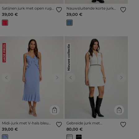
Satijnen jurk met open rug
Nauwsluitende korte jurk
koraalrood vrouw
stone washed denim vrouw
39,00 €
39,00 €
Nieuwe collectie
LAGE PRIJS
Previous
Next
Previous
Next
Midi-jurk met V-hals bleu
Gebreide jurk met
vrouw
omgeslagen kraag helder
39,00 €
80,00 €
wit vrouw