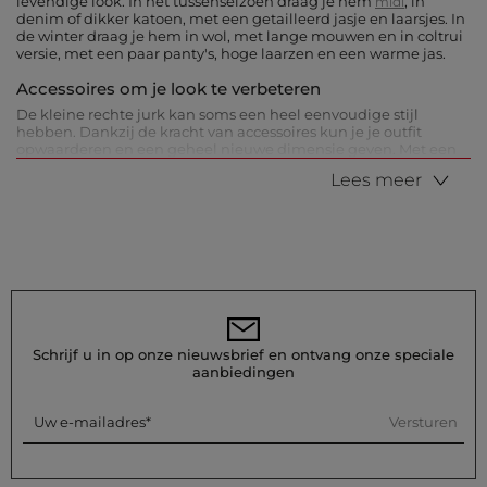
levendige look. In het tussenseizoen draag je hem
, in
midi
denim of dikker katoen, met een getailleerd jasje en laarsjes. In
de winter draag je hem in wol, met lange mouwen en in coltrui
versie, met een paar panty's, hoge laarzen en een warme jas.
Accessoires om je look te verbeteren
De kleine rechte jurk kan soms een heel eenvoudige stijl
hebben. Dankzij de kracht van accessoires kun je je outfit
opwaarderen en een geheel nieuwe dimensie geven. Met een
jurk met korte mouwen of zonder mouwen, kies bijvoorbeeld
Lees meer
voor manchetten of armbanden. Met een jurk met V-hals, kies
voor een lange meerlagige ketting of een kleine sjaal om rond
de nek te knopen. Als je een meer gedefinieerde taille wilt,
reken dan ook op de Morgan-riemen die verkrijgbaar zijn in
zwart, bruin, goud of zilver.
Schrijf u in op onze nieuwsbrief en ontvang onze speciale
aanbiedingen
Versturen
Uw e-mailadres