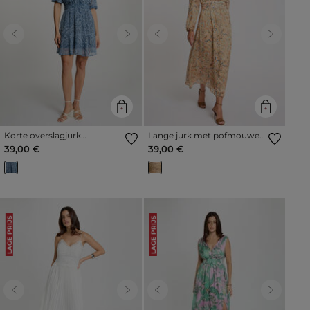
Previous
Next
Previous
Next
Korte overslagjurk
Lange jurk met pofmouwen
meerkleurig vrouw
meerkleurig vrouw
39,00 €
39,00 €
LAGE PRIJS
LAGE PRIJS
Previous
Next
Previous
Next