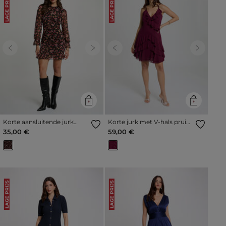
LAGE PRIJS
LAGE PRIJS
Previous
Next
Previous
Next
Korte aansluitende jurk
Korte jurk met V-hals pruim
meerkleurig vrouw
vrouw
35,00 €
59,00 €
LAGE PRIJS
LAGE PRIJS