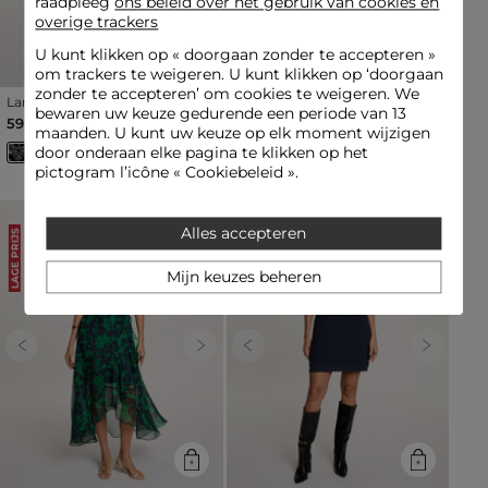
raadpleeg
ons beleid over het gebruik van cookies en
overige trackers
U kunt klikken op «
doorgaan zonder te accepteren
»
om trackers te weigeren. U kunt klikken op ‘doorgaan
zonder te accepteren’ om cookies te weigeren. We
Lange jurk met hoge kraag
Korte jurk met open rug
bewaren uw keuze gedurende een periode van 13
meerkleurig vrouw
framboosroze vrouw
59,00 €
49,00 €
maanden. U kunt uw keuze op elk moment wijzigen
door onderaan elke pagina te klikken op het
pictogram l’icône « Cookiebeleid ».
Alles accepteren
LAGE PRIJS
LAGE PRIJS
Mijn keuzes beheren
Previous
Next
Previous
Next