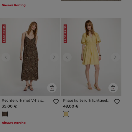
Nieuwe Korting
LAGE PRIJS
LAGE PRIJS
Previous
Next
Previous
Next
Rechte jurk met V-hals
Plissé korte jurk lichtgeel
meerkleurig vrouw
vrouw
35,00 €
49,00 €
Nieuwe Korting