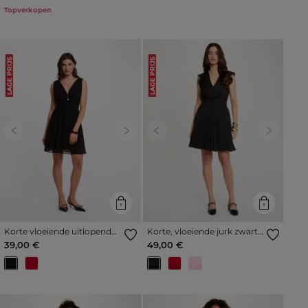
Topverkopen
LAGE PRIJS
LAGE PRIJS
Previous
Next
Previous
Next
Korte vloeiende uitlopende
Korte, vloeiende jurk zwart
jurk zwart vrouw
vrouw
39,00 €
49,00 €