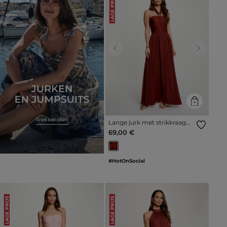
LAGE PRIJS
Previous
Next
Lange jurk met strikkraag
cognacbruin vrouw
69,00 €
#HotOnSocial
LAGE PRIJS
LAGE PRIJS