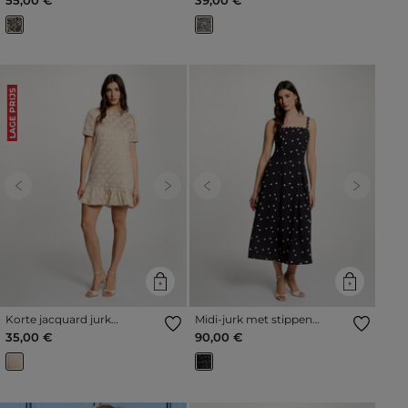
LAGE PRIJS
Previous
Next
Previous
Next
Korte jacquard jurk
Midi-jurk met stippen
pastelroze vrouw
marineblauw vrouw
35,00 €
90,00 €