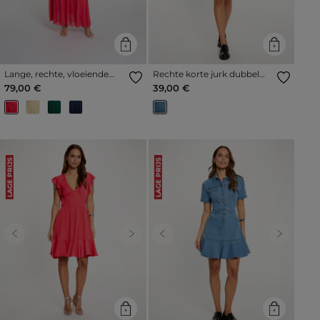
Lange, rechte, vloeiende
Rechte korte jurk dubbel
jurk koraalrood vrouw
stone washed denim vrouw
79,00 €
39,00 €
LAGE PRIJS
LAGE PRIJS
Previous
Next
Previous
Next