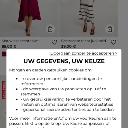
Previous
Next
Previous
Next
Mouwloze rechte vlot
Gestreepte tricot jurk helder
vallende jurk pruim vrouw
wit vrouw
85,00 €
39,00 €
Doorgaan zonder te accepteren >
UW GEGEVENS, UW KEUZE
Nieuwe Korting
Morgan en derden gebruiken cookies om:
- u over uw persoonlijke aanbiedingen te
informeren
LAGE PRIJS
LAGE PRIJS
- de weergave van uw producten op u af te
stemmen
- uw gebruikservaring te verbeteren door het
meten en optimaliseren van websiteprestaties
- gepersonaliseerde advertenties aan te bieden
Previous
Next
Previous
Next
Voor meer informatie en/of om uw voorkeuren aan te
passen, klikt u op de knop ‘Uw keuze aanpassen’ of