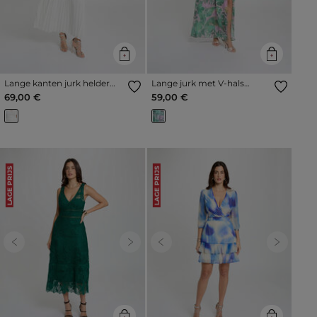
Lange kanten jurk helder
Lange jurk met V-hals
wit vrouw
meerkleurig vrouw
69,00 €
59,00 €
LAGE PRIJS
LAGE PRIJS
Previous
Next
Previous
Next