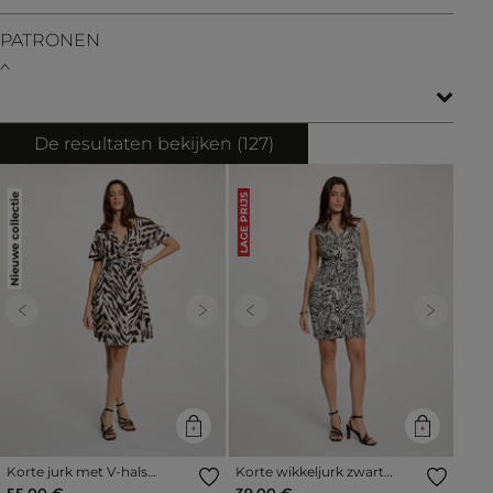
PATRONEN
De resultaten bekijken (
127
)
Nieuwe collectie
LAGE PRIJS
Previous
Next
Previous
Next
Korte jurk met V-hals
Korte wikkeljurk zwart
meerkleurig vrouw
vrouw
55,00 €
39,00 €