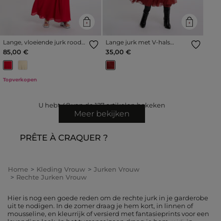
Lange, vloeiende jurk rood
Lange jurk met V-hals
vrouw
donker oranje vrouw
85,00 €
35,00 €
Topverkopen
U hebt
48
van de
127
artikelen bekeken
Meer bekijken
PRÊTE À CRAQUER ?
Home
Kleding Vrouw
Jurken Vrouw
Rechte Jurken Vrouw
Hier is nog een goede reden om de rechte jurk in je garderobe
uit te nodigen. In de zomer draag je hem kort, in linnen of
mousseline, en kleurrijk of versierd met fantasieprints voor een