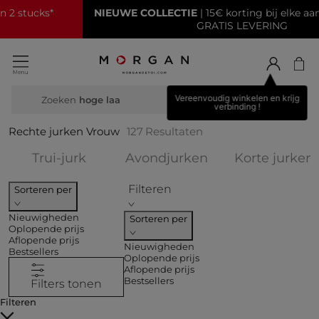
NIEUWE COLLECTIE
| 15€ korting bij elke aankoop van70€*
GRATIS LEVERING
Vereenvoudig winkelen en krijg
Zoeken
brei
verbinding !
Rechte jurken Vrouw
127
Resultaten
Verfijnen op COLLECTIES: Trui-jurk
Verfijnen op COL
Trui-jurk
Avondjurken
Korte jurken
Filteren
Sorteren per
Nieuwigheden
Sorteren per
Oplopende prijs
Aflopende prijs
Nieuwigheden
Bestsellers
Oplopende prijs
Aflopende prijs
Bestsellers
Filters tonen
Filteren