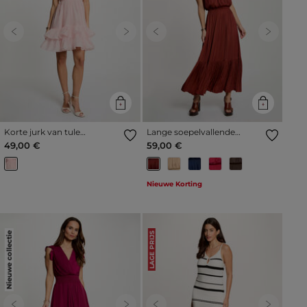
Previous
Next
Previous
Next
Korte jurk van tule
Lange soepelvallende
pastelroze vrouw
uitlopende jurk
49,00 €
59,00 €
cognacbruin vrouw
Nieuwe Korting
Nieuwe collectie
LAGE PRIJS