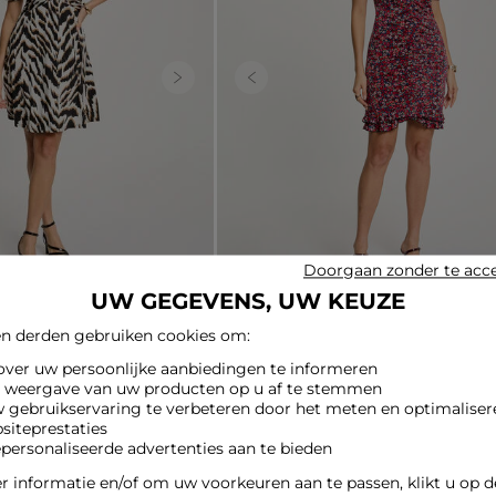
Next
Previous
Doorgaan zonder te acc
UW GEGEVENS, UW KEUZE
ls meerkleurig vrouw
Korte jurk met pofmouwen meerkleurig
n derden gebruiken cookies om:
vrouw
39,00 €
 over uw persoonlijke aanbiedingen te informeren
e weergave van uw producten op u af te stemmen
w gebruikservaring te verbeteren door het meten en optimaliser
siteprestaties
epersonaliseerde advertenties aan te bieden
LAGE PRIJS
 informatie en/of om uw voorkeuren aan te passen, klikt u op 