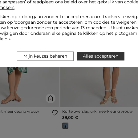
e aanpassen’ of raadpleeg
ons beleid over het gebruik van cooki
rackers
ikken op «
doorgaan zonder te accepteren
» om trackers te weig
ken op ‘doorgaan zonder te accepteren’ om cookies te weigeren
uw keuze gedurende een periode van 13 maanden. U kunt uw keu
jzigen door onderaan elke pagina te klikken op het pictogram 
eid ».
Next
Previous
Mijn keuzes beheren
Alles accepteren
int meerkleurig vrouw
Korte overslagjurk meerkleurig vrouw
39,00 €