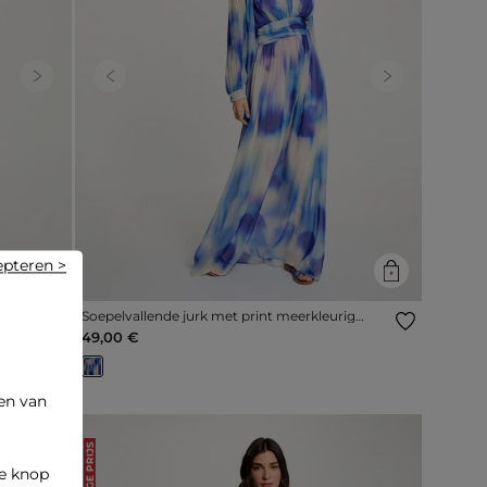
Next
Previous
Next
epteren >
Soepelvallende jurk met print meerkleurig
vrouw
49,00 €
en van
LAGE PRIJS
de knop