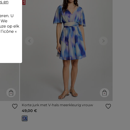
es en
eren. U
. We
ze op elk
l’icône «
Next
Previous
Next
Korte jurk met V-hals meerkleurig vrouw
49,00 €