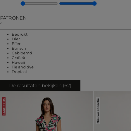
PATRONEN
Verfijnen op PATRONEN: Bedrukt
Bedrukt
Verfijnen op PATRONEN: Dier
Dier
Verfijnen op PATRONEN: Effen
Effen
Verfijnen op PATRONEN: Etnisch
Etnisch
Verfijnen op PATRONEN: Gebloemd
Gebloemd
Verfijnen op PATRONEN: Grafiek
Grafiek
Verfijnen op PATRONEN: Hawaii
Hawaii
Verfijnen op PATRONEN: Tie and dye
Tie and dye
Verfijnen op PATRONEN: Tropical
Tropical
De resultaten bekijken (
62
)
Nieuwe collectie
LAGE PRIJS