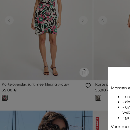
Previous
Next
Previous
Korte overslag jurk meerkleurig vrouw
Korte jurk met V-ha
Morgan e
35,00 €
55,00 €
- u
- d
- u
web
- g
LAGE PRIJS
Voor meer