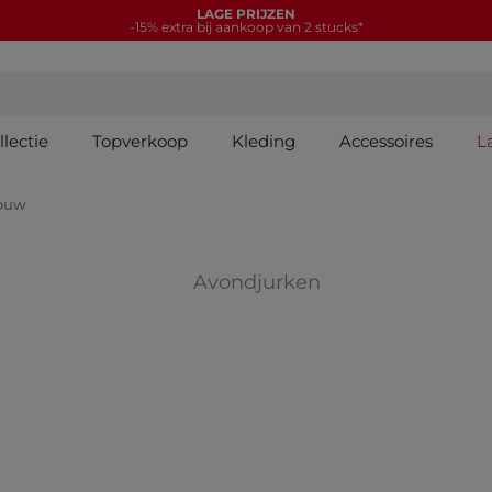
LAGE PRIJZEN
-15% extra bij aankoop van 2 stucks*
lectie
Topverkoop
Kleding
Accessoires
L
rouw
IES: Trui-jurk
Verfijnen op COL
Avondjurken