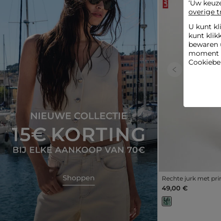
‘Uw keuz
overige t
U kunt kl
kunt klik
bewaren 
moment wi
Cookiebel
Previous
Rechte jurk met pr
49,00 €