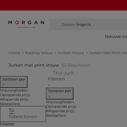
Zoeken
hoge laa
Nieuwe col
Home
Kleding Vrouw
Jurken Vrouw
Jurken Met Print V
Jurken met print Vrouw
62
Resultaten
Verfijnen op COLLECT
Trui-jurk
Filteren
Sorteren per
Nieuwigheden
Sorteren per
Oplopende prijs
Aflopende prijs
Nieuwigheden
Bestsellers
Oplopende prijs
Aflopende prijs
Bestsellers
Filters tonen
Filteren