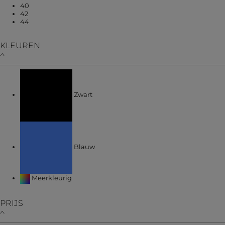
Verfijnen op MATEN: 40
40
Verfijnen op MATEN: 42
42
Verfijnen op MATEN: 44
44
KLEUREN
Verfijnen op KLEUREN: Zwart
Zwart
Verfijnen op KLEUREN: Blauw
Blauw
Verfijnen op KLEUREN: Meerkleurig
Meerkleurig
PRIJS