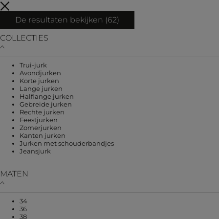
De resultaten bekijken (
62
)
COLLECTIES
Verfijnen op COLLECTIES: Trui-jurk
Trui-jurk
Verfijnen op COLLECTIES: Avondjurken
Avondjurken
Verfijnen op COLLECTIES: Korte jurken
Korte jurken
Verfijnen op COLLECTIES: Lange jurken
Lange jurken
Verfijnen op COLLECTIES: Halflange jurken
Halflange jurken
Verfijnen op COLLECTIES: Gebreide jurken
Gebreide jurken
Verfijnen op COLLECTIES: Rechte jurken
Rechte jurken
Verfijnen op COLLECTIES: Feestjurken
Feestjurken
Verfijnen op COLLECTIES: Zomerjurken
Zomerjurken
Verfijnen op COLLECTIES: Kanten jurken
Kanten jurken
Verfijnen op COLLECTIES: Jurke
Jurken met schouderbandjes
Verfijnen op COLLECTIES: Jeansjurk
Jeansjurk
MATEN
Verfijnen op MATEN: 34
34
Verfijnen op MATEN: 36
36
Verfijnen op MATEN: 38
38