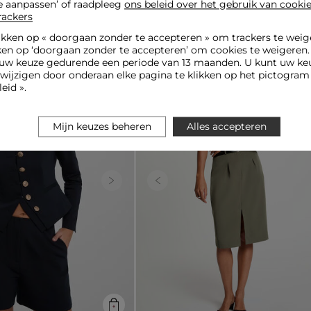
e aanpassen’ of raadpleeg
ons beleid over het gebruik van cooki
rackers
ikken op «
doorgaan zonder te accepteren
» om trackers te weig
ken op ‘doorgaan zonder te accepteren’ om cookies te weigeren
Nieuwe collectie
uw keuze gedurende een periode van 13 maanden. U kunt uw keu
jzigen door onderaan elke pagina te klikken op het pictogram 
eid ».
Mijn keuzes beheren
Alles accepteren
Next
Previous