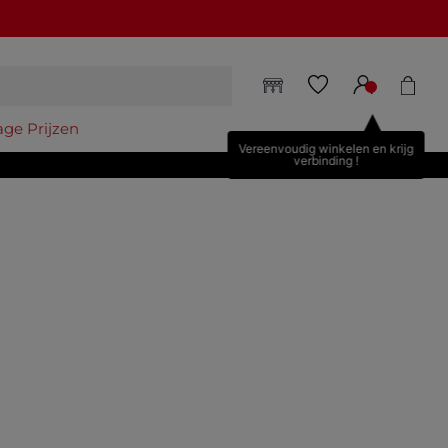
age Prijzen
Vereenvoudig winkelen en krijg
verbinding !