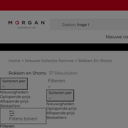
Zoeken
hoge l
Nieuwe col
Home
Nieuwe Collectie Femme
Rokken En Shorts
Rokken en Shorts
37
Resultaten
Filteren
Sorteren per
Nieuwigheden
Sorteren per
Oplopende prijs
Aflopende prijs
Nieuwigheden
Bestsellers
Oplopende prijs
Aflopende prijs
Bestsellers
Filters tonen
Filteren