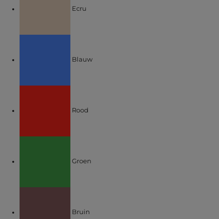
Ecru
Verfijnen op KLEUREN: Blauw
Blauw
Verfijnen op KLEUREN: Rood
Rood
Verfijnen op KLEUREN: Groen
Groen
Verfijnen op KLEUREN: Bruin
Bruin