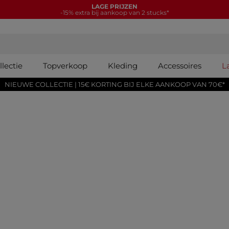
NIEUWE COLLECTIE
15€ korting bij elke aankoop van 70€*
lectie
Topverkoop
Kleding
Accessoires
L
NIEUWE COLLECTIE | 15€ KORTING BIJ ELKE AANKOOP VAN 70€*