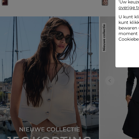
‘Uw keuz
overige t
U kunt kl
kunt klik
Nieuwe collectie
bewaren 
moment wi
Cookiebel
Previous