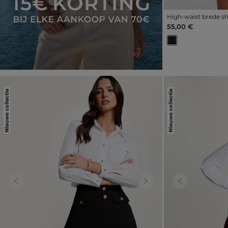
High-waist brede s
55,00 €
Nieuwe collectie
Nieuwe collectie
Previous
Next
Previous