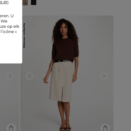
es en
eren. U
. We
Nieuwe collectie
ze op elk
l’icône «
Next
Previous
Next