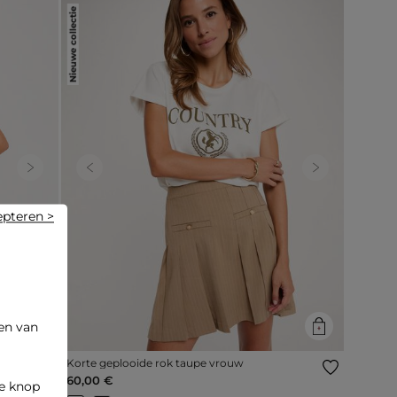
Nieuwe collectie
Next
Previous
Next
epteren >
en van
Korte geplooide rok taupe vrouw
60,00 €
de knop