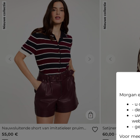
Nieuwe collectie
Nieuwe collectie
Previous
Next
Previous
Morgan e
- u
- d
- u
web
- g
Nauwsluitende short van imitatieleer pruim
Satijnen korte rok 
vrouw
55,00 €
60,00 €
Voor meer