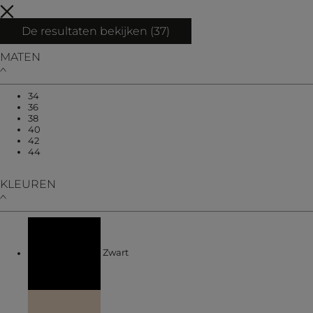
De resultaten bekijken (
37
)
MATEN
Verfijnen op MATEN: 34
34
Verfijnen op MATEN: 36
36
Verfijnen op MATEN: 38
38
Verfijnen op MATEN: 40
40
Verfijnen op MATEN: 42
42
Verfijnen op MATEN: 44
44
KLEUREN
Verfijnen op KLEUREN: Zwart
Zwart
Verfijnen op KLEUREN: Ecru