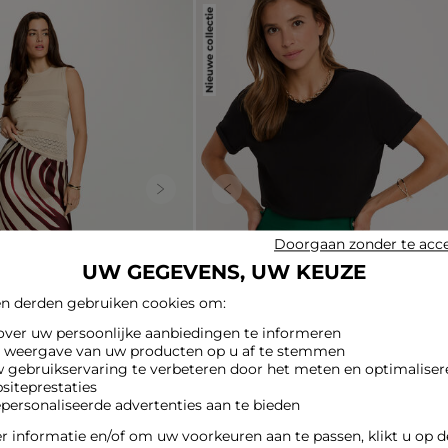
Nieuwe collectie
Next
Previous
Doorgaan zonder te acc
UW GEGEVENS, UW KEUZE
n derden gebruiken cookies om:
 over uw persoonlijke aanbiedingen te informeren
e weergave van uw producten op u af te stemmen
w gebruikservaring te verbeteren door het meten en optimaliser
siteprestaties
epersonaliseerde advertenties aan te bieden
meerkleurig vrouw
Korte geplooide rok groen vrouw
55,00 €
 informatie en/of om uw voorkeuren aan te passen, klikt u op 