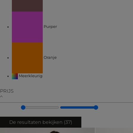
Verfijnen op KLEUREN: Purper
Purper
Verfijnen op KLEUREN: Oranje
Oranje
Verfijnen op KLEUREN: Meerkleurig
Meerkleurig
PRIJS
De resultaten bekijken (
37
)