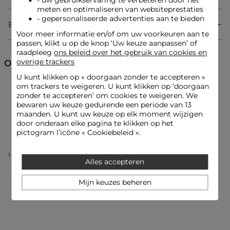
- uw gebruikservaring te verbeteren door het
Contrasterende banden aan de hals, taille en op de borst
meten en optimaliseren van websiteprestaties
Decoratieve knopen op de borst
- gepersonaliseerde advertenties aan te bieden
Bezorging & Retourzending
Referentie: 32536301001920100 242-RMGOLD
Voor meer informatie en/of om uw voorkeuren aan te
Categorie :
Rechte jurken vrouw
passen, klikt u op de knop ‘Uw keuze aanpassen’ of
raadpleeg
ons beleid over het gebruik van cookies en
Kleur :
Rechte jurken vrouw zwart
overige trackers
Ontdek ook
U kunt klikken op «
doorgaan zonder te accepteren
»
om trackers te weigeren. U kunt klikken op ‘doorgaan
Korte jurken
Jurken
Rechte jurken
zonder te accepteren’ om cookies te weigeren. We
bewaren uw keuze gedurende een periode van 13
maanden. U kunt uw keuze op elk moment wijzigen
Gebreide jurken
door onderaan elke pagina te klikken op het
pictogram l’icône « Cookiebeleid ».
Home
Kleding Vrouw
Jurken Vrouw
Alles accepteren
Rechte Jurken Vrouw
Aansluitende Korte Gebreide Jurk Zwart Vrouw
Mijn keuzes beheren