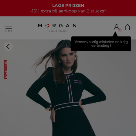
LAGE PRIJZEN
-15% extra bij aankoop van 2 stucks*
Vereenvoudig winkelen en krijg
verbinding !
LAGE PRIJS