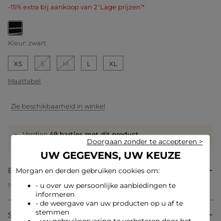
-15% extra bij aankoop van 2 ‘Lage prijzen’*
geselecteerd
Kleur:
zwart
XS
S
M
L
XL
Maattabel
Zie beschikbaarheid in winkel
Verdien
49 hartjes met dit product
Doorgaan zonder te accepteren >
Log in of registreer
UW GEGEVENS, UW KEUZE
Beschrijving
Morgan en derden gebruiken cookies om:
Nauwsluitende pasvorm
- u over uw persoonlijke aanbiedingen te
Korte jurk
informeren
Ronde hals
- de weergave van uw producten op u af te
Lange mouwen
stemmen
Samenstelling & onderhoud
Fijne breisels