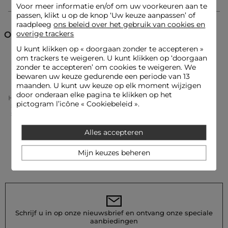
Voor meer informatie en/of om uw voorkeuren aan te
Onderhoudsadvies
passen, klikt u op de knop ‘Uw keuze aanpassen’ of
raadpleeg
ons beleid over het gebruik van cookies en
Was deze bh uitsluitend met de hand, gebruik lauwwarm
overige trackers
Ontdek ook
water en een milde zeep. Machinewas wordt sterk afgeraden
U kunt klikken op «
doorgaan zonder te accepteren
»
om de kwaliteit te behouden. Vermijd ook de droger en geef
de voorkeur aan natuurlijk drogen op een vlakke ondergrond.
om trackers te weigeren. U kunt klikken op ‘doorgaan
Slipjes en kousen
Lingerie
zonder te accepteren’ om cookies te weigeren. We
Referentie: 32536311060781007 V2D_261-L107902L
bewaren uw keuze gedurende een periode van 13
maanden. U kunt uw keuze op elk moment wijzigen
Categorie :
Slipjes en kousen vrouw
door onderaan elke pagina te klikken op het
Home
Kleding Vrouw
Lingerie Vrouw
Kleur :
Slipjes en kousen vrouw ecru
pictogram l’icône « Cookiebeleid ».
Slipjes En Kousen Vrouw
Beha Met Kanten Cups Beige Vrouw
Alles accepteren
Mijn keuzes beheren
Schrijf u in op onze nieuwsbrief en ontvang onze speciale
aanbiedingen