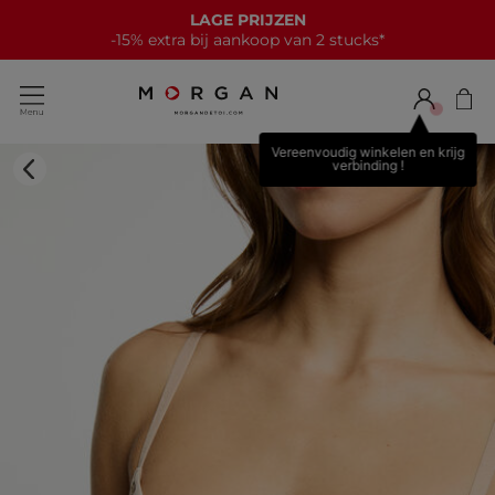
LAGE PRIJZEN
-15% extra bij aankoop van 2 stucks*
Vereenvoudig winkelen en krijg
verbinding !