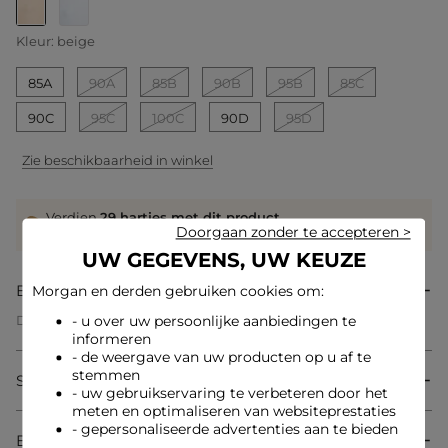
geselecteerd
Kleur:
beige
85A
90A
85B
90B
95B
85C
90C
95C
100C
90D
95D
Zie beschikbaarheid in winkel
Verdien
29 hartjes met dit product
Doorgaan zonder te accepteren >
Log in of registreer
UW GEGEVENS, UW KEUZE
Beschrijving
Morgan en derden gebruiken cookies om:
Deze kanten bh belichaamt een verfijnde en geraffineerde
- u over uw persoonlijke aanbiedingen te
vrouwelijkheid. De zorgvuldig uitgewerkte details
informeren
accentueren het silhouet met elegantie en bieden een
- de weergave van uw producten op u af te
perfecte balans tussen sensualiteit en moderniteit. De fijne
stemmen
Samenstelling & onderhoud
kant voegt een verfijnde afwerking toe aan dit onmisbare stuk
- uw gebruikservaring te verbeteren door het
in de vrouwelijke garderobe.
meten en optimaliseren van websiteprestaties
- gepersonaliseerde advertenties aan te bieden
Bezorging & Retourzending