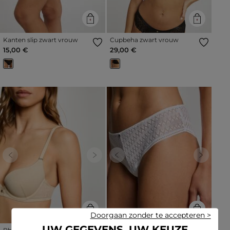
Kanten slip zwart vrouw
Cupbeha zwart vrouw
15,00 €
29,00 €
Previous
Next
Previous
Next
Doorgaan zonder te accepteren >
UW GEGEVENS, UW KEUZE