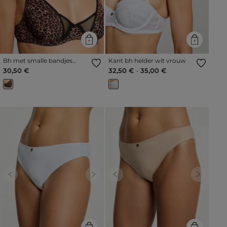
Bh met smalle bandjes
Kant bh helder wit vrouw
zwart vrouw
30,50 €
32,50 €
-
35,00 €
Previous
Next
Previous
Next