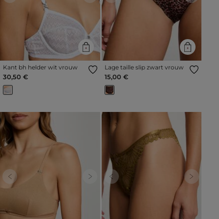
Kant bh helder wit vrouw
Lage taille slip zwart vrouw
30,50 €
15,00 €
Previous
Next
Previous
Next