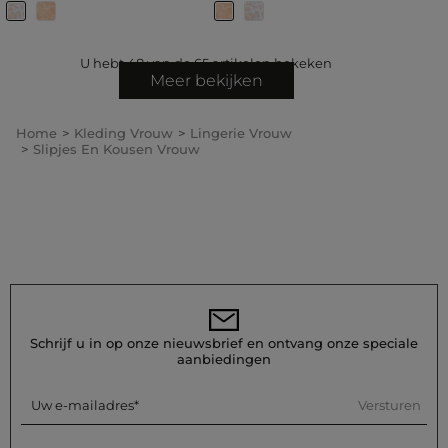
U hebt
48
van de
65
artikelen bekeken
Meer bekijken
Home
Kleding Vrouw
Lingerie Vrouw
Slipjes En Kousen Vrouw
Schrijf u in op onze nieuwsbrief en ontvang onze speciale
aanbiedingen
Versturen
Uw e-mailadres