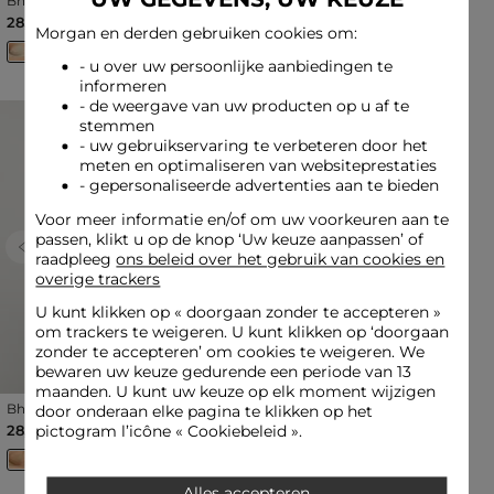
Bh met cups beige vrouw
Kant shorty helder wit
vrouw
28,50 €
15,00 €
Morgan en derden gebruiken cookies om:
- u over uw persoonlijke aanbiedingen te
informeren
- de weergave van uw producten op u af te
stemmen
- uw gebruikservaring te verbeteren door het
meten en optimaliseren van websiteprestaties
- gepersonaliseerde advertenties aan te bieden
Voor meer informatie en/of om uw voorkeuren aan te
passen, klikt u op de knop ‘Uw keuze aanpassen’ of
Previous
Next
Previous
Next
raadpleeg
ons beleid over het gebruik van cookies en
overige trackers
U kunt klikken op «
doorgaan zonder te accepteren
»
om trackers te weigeren. U kunt klikken op ‘doorgaan
zonder te accepteren’ om cookies te weigeren. We
bewaren uw keuze gedurende een periode van 13
maanden. U kunt uw keuze op elk moment wijzigen
Bh met cups goudgeel
Bh met fijne bandjes beige
door onderaan elke pagina te klikken op het
vrouw
vrouw
28,50 €
28,50 €
pictogram l’icône « Cookiebeleid ».
Alles accepteren