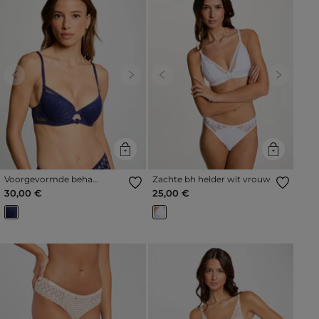
Previous
Next
Previous
Next
Voorgevormde beha
Zachte bh helder wit vrouw
marineblauw vrouw
30,00 €
25,00 €