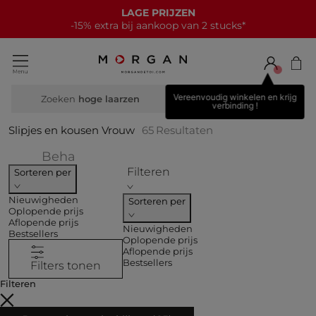
NIEUWE COLLECTIE
15€ korting bij elke aankoop van 70€*
Vereenvoudig winkelen en krijg
Zoeken
bre
verbinding !
Slipjes en kousen Vrouw
65
Resultaten
Verfijnen op COLLECTIES: Beha
Beha
Filteren
Sorteren per
Nieuwigheden
Sorteren per
Oplopende prijs
Aflopende prijs
Nieuwigheden
Bestsellers
Oplopende prijs
Aflopende prijs
Bestsellers
Filters tonen
Filteren