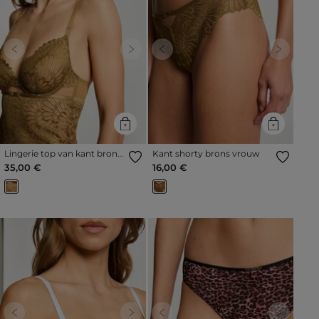
Previous
Next
Previous
Next
Lingerie top van kant brons
Kant shorty brons vrouw
vrouw
35,00 €
16,00 €
Previous
Next
Previous
Next