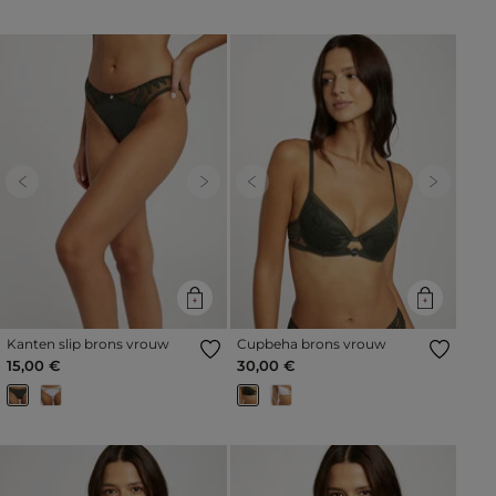
Previous
Next
Previous
Next
Kanten slip brons vrouw
Cupbeha brons vrouw
15,00 €
30,00 €