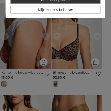
Mijn keuzes beheren
Previous
Next
Previous
Next
Kantstring helder wit vrouw
Bh met smalle bandjes
zwart vrouw
15,00 €
32,50 €