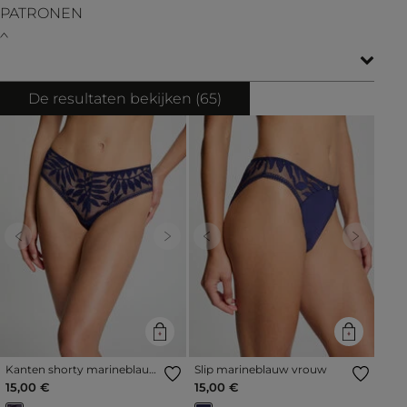
PATRONEN
De resultaten bekijken (
65
)
Previous
Next
Previous
Next
Kanten shorty marineblauw
Slip marineblauw vrouw
vrouw
15,00 €
15,00 €