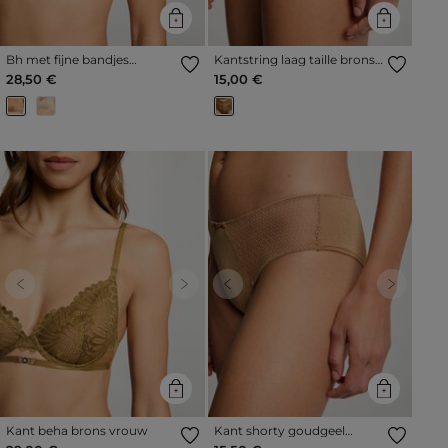
Bh met fijne bandjes
Kantstring laag taille brons
goudgeel vrouw
vrouw
28,50 €
15,00 €
Previous
Next
Previous
Next
Kant beha brons vrouw
Kant shorty goudgeel
vrouw