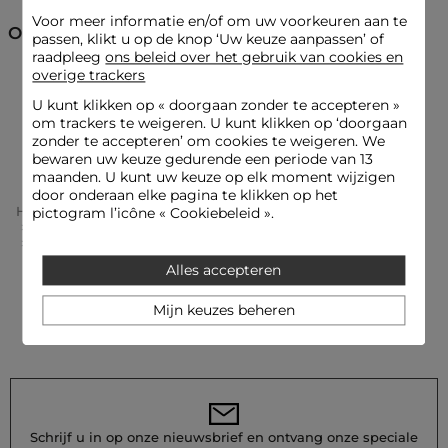
Kleur :
Overige accessoires vrouw ecru
Voor meer informatie en/of om uw voorkeuren aan te
Ontdek ook
passen, klikt u op de knop ‘Uw keuze aanpassen’ of
raadpleeg
ons beleid over het gebruik van cookies en
overige trackers
Overige accessoires
Overige accessoires
U kunt klikken op «
doorgaan zonder te accepteren
»
om trackers te weigeren. U kunt klikken op ‘doorgaan
Poncho's
zonder te accepteren’ om cookies te weigeren. We
bewaren uw keuze gedurende een periode van 13
maanden. U kunt uw keuze op elk moment wijzigen
door onderaan elke pagina te klikken op het
Home
Accessoires Vrouw
Overige Accessoires Vrouw
pictogram l’icône « Cookiebeleid ».
Overige Accessoires Vrouw
Cape Met Ceintuur Ivoor Vrouw
Alles accepteren
Mijn keuzes beheren
Schrijf u in op onze nieuwsbrief en ontvang onze speciale