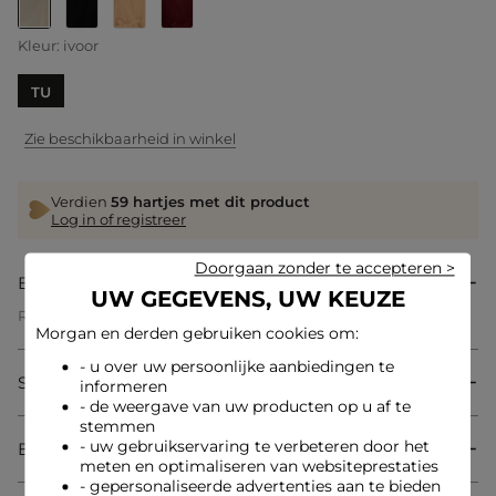
geselecteerd
Kleur:
ivoor
TU
Zie beschikbaarheid in winkel
Verdien
59 hartjes met dit product
Log in of registreer
Doorgaan zonder te accepteren >
Beschrijving
UW GEGEVENS, UW KEUZE
Ruimvallend model
Morgan en derden gebruiken cookies om:
Midi lengte
Kruisende kraag
- u over uw persoonlijke aanbiedingen te
Lange mouwen
Samenstelling & onderhoud
informeren
Lusjes bij de taille
Ton sur ton ceintuur om te strikken
- de weergave van uw producten op u af te
stemmen
Referentie: 32536300995630203 242-5BELT
- uw gebruikservaring te verbeteren door het
Bezorging & Retourzending
meten en optimaliseren van websiteprestaties
Categorie :
Overige accessoires vrouw
- gepersonaliseerde advertenties aan te bieden