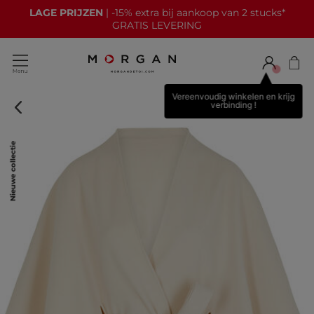
LAGE PRIJZEN
| -15% extra bij aankoop van 2 stucks*
GRATIS LEVERING
Vereenvoudig winkelen en krijg
verbinding !
Nieuwe collectie