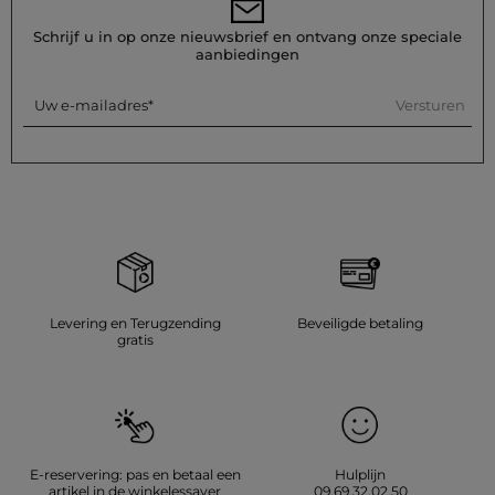
afgeraden.
Schrijf u in op onze nieuwsbrief en ontvang onze speciale
Referentie: 32536311041450979 252-RMBOGO
aanbiedingen
Categorie :
Rechte jurken vrouw
Kleur :
Rechte jurken vrouw zwart
Versturen
Uw e-mailadres
Levering en Terugzending
Beveiligde betaling
gratis
E-reservering: pas en betaal een
Hulplijn
artikel in de winkelessayer
09.69.32.02.50