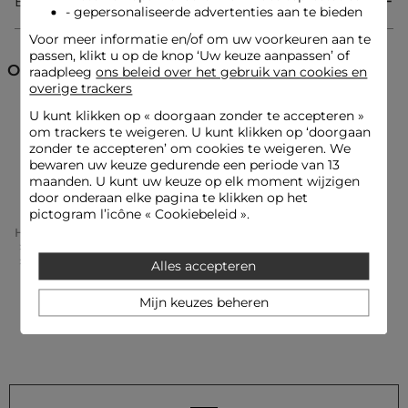
Bezorging & Retourzending
- gepersonaliseerde advertenties aan te bieden
Jurk van tricot
Voor meer informatie en/of om uw voorkeuren aan te
Bardotkraag
passen, klikt u op de knop ‘Uw keuze aanpassen’ of
Lange mouwen
Ontdek ook
raadpleeg
ons beleid over het gebruik van cookies en
Getailleerd
overige trackers
Knopen
U kunt klikken op «
doorgaan zonder te accepteren
»
Rechte jurken
Jurken
Gebreide jurken
om trackers te weigeren. U kunt klikken op ‘doorgaan
zonder te accepteren’ om cookies te weigeren. We
Look ideeën
bewaren uw keuze gedurende een periode van 13
Korte jurken
Avondjurken
De getailleerde en korte jurk van tricot combineert perfect
maanden. U kunt uw keuze op elk moment wijzigen
met hoge laarzen voor een vrouwelijke en zelfverzekerde
door onderaan elke pagina te klikken op het
uitstraling.
Dit vloeiende kledingstuk met bardotkraag kan worden
pictogram l’icône « Cookiebeleid ».
geaccentueerd met een gestructureerde tas, wat een
Home
Kleding Vrouw
Jurken Vrouw
moderne en gedurfde contrast creëert.
Rechte Jurken Vrouw
Gebreide Jurk Met Bardotkraag Zwart Vrouw
Alles accepteren
Onderhoudsadvies
Mijn keuzes beheren
Was uw jurk in de machine op 30°C, met een ultra-delicaat
programma om de kwaliteit van het breisel te behouden.
Strijken is mogelijk: doe dit op lage temperatuur (maximaal
110°) en zonder stoom te gebruiken, aangezien dit sterk wordt
afgeraden. Gebruik geen wasdroger, dit wordt ook sterk