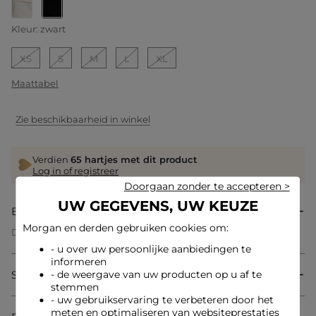
geselecteerd
Kleur:
zwart
XS
S
M
L
XL
Maattabel
Zie beschikbaarheid in winkel
Verdien
65 hartjes met dit product
Log in of registreer
Doorgaan zonder te accepteren >
UW GEGEVENS, UW KEUZE
Beschrijving
Morgan en derden gebruiken cookies om:
Deze jurk van tricot belichaamt een moderne en sensuele
vrouwelijkheid met zijn bardotkraag die elegant de
- u over uw persoonlijke aanbiedingen te
schouders onthult. De getailleerde snit accentueert subtiel de
informeren
taille, terwijl de rechte vorm zorgt voor een vloeiende en
Samenstelling & onderhoud
- de weergave van uw producten op u af te
gestructureerde silhouet. De knopen geven een verfijnde
stemmen
afwerking aan dit korte kledingstuk met een
- uw gebruikservaring te verbeteren door het
onweerstaanbare casual chic stijl.
meten en optimaliseren van websiteprestaties