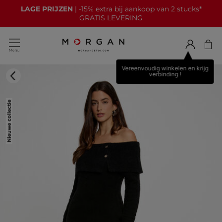
LAGE PRIJZEN
| -15% extra bij aankoop van 2 stucks*
GRATIS LEVERING
Vereenvoudig winkelen en krijg
verbinding !
Nieuwe collectie