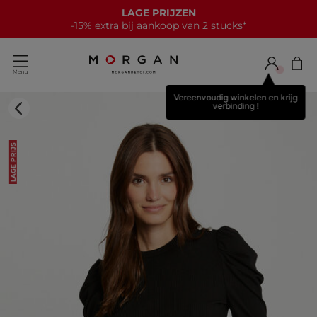
LAGE PRIJZEN
-15% extra bij aankoop van 2 stucks*
Vereenvoudig winkelen en krijg
verbinding !
LAGE PRIJS