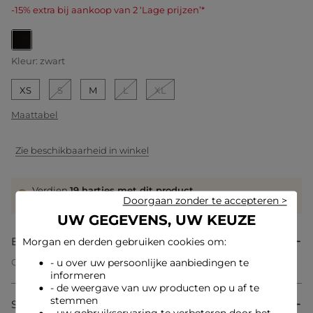
-15% extra bij aankoop van 2 ‘Lage prijzen’*
geselecteerd
Kleur:
zwart
XS
S
M
L
XL
Maattabel
Zie beschikbaarheid in winkel
Verdien
19 hartjes met dit product
Doorgaan zonder te accepteren >
Log in of registreer
UW GEGEVENS, UW KEUZE
Beschrijving
Morgan en derden gebruiken cookies om:
Geribbeld T-shirt met lange mouwen
- u over uw persoonlijke aanbiedingen te
rechte snede
informeren
Ronde hals
- de weergave van uw producten op u af te
Lange mouwen
stemmen
Samenstelling & onderhoud
Geribbeld effect