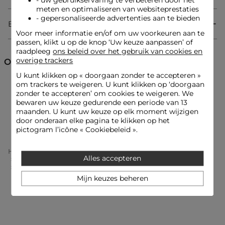
- uw gebruikservaring te verbeteren door het
Sierknopen op de schouders
meten en optimaliseren van websiteprestaties
Verzamelde schouders
- gepersonaliseerde advertenties aan te bieden
Het model is 1m75 lang en draagt maat S/36
Bezorging & Retourzending
Maatadvies: kies uw gebruikelijke maat
Voor meer informatie en/of om uw voorkeuren aan te
Referentie: 32536300962390100 232-TMAGIE
passen, klikt u op de knop ‘Uw keuze aanpassen’ of
raadpleeg
ons beleid over het gebruik van cookies en
Categorie :
T-shirts lange mouwen vrouw
overige trackers
Ontdek ook
Kleur :
T-shirts lange mouwen vrouw zwart
U kunt klikken op «
doorgaan zonder te accepteren
»
om trackers te weigeren. U kunt klikken op ‘doorgaan
T-shirts 3/4 mouwen
T-shirts lange mouwen
zonder te accepteren’ om cookies te weigeren. We
bewaren uw keuze gedurende een periode van 13
maanden. U kunt uw keuze op elk moment wijzigen
Tops en T-shirts
door onderaan elke pagina te klikken op het
pictogram l’icône « Cookiebeleid ».
Home
Kleding Vrouw
Tops En T-Shirts Vrouw
Alles accepteren
T-Shirts Lange Mouwen Femme
Geribbeld T-Shirt Met Lange Mouwen Zwart Vrouw
Mijn keuzes beheren