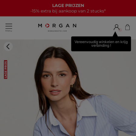
LAGE PRIJZEN
-15% extra bij aankoop van 2 stucks*
Vereenvoudig winkelen en krijg
verbinding !
LAGE PRIJS