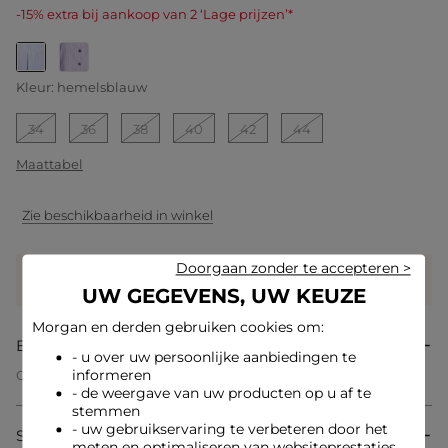
-15% extra bij aankoop van 2 ‘Lage prijzen’*
geselecteerd
Kleur:
hemelsblauw
34
36
38
40
42
44
Maattabel
Zie beschikbaarheid in winkel
Doorgaan zonder te accepteren >
Verdien
25 hartjes met dit product
Log in of registreer
UW GEGEVENS, UW KEUZE
Morgan en derden gebruiken cookies om:
Beschrijving
- u over uw persoonlijke aanbiedingen te
informeren
Gestreept overhemd met lange mouwen
Rechte pasvorm
- de weergave van uw producten op u af te
Reverskraag
stemmen
Lange mouwen
- uw gebruikservaring te verbeteren door het
Samenstelling & onderhoud
Knoopsluiting aan de voorkant
meten en optimaliseren van websiteprestaties