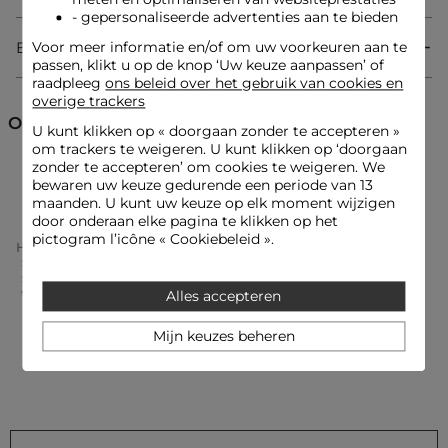
Verticale strepen
- gepersonaliseerde advertenties aan te bieden
Contrasterende accenten aan de halslijn en manchetten
Bezorging & Retourzending
Voor meer informatie en/of om uw voorkeuren aan te
Referentie: 32536301013110988 251-CKARA
passen, klikt u op de knop ‘Uw keuze aanpassen’ of
Categorie :
Overhemden vrouw
raadpleeg
ons beleid over het gebruik van cookies en
overige trackers
Kleur :
Overhemden vrouw blauw
Ontdek ook
U kunt klikken op «
doorgaan zonder te accepteren
»
om trackers te weigeren. U kunt klikken op ‘doorgaan
zonder te accepteren’ om cookies te weigeren. We
Overhemden
Overhemden en Blouses
bewaren uw keuze gedurende een periode van 13
maanden. U kunt uw keuze op elk moment wijzigen
door onderaan elke pagina te klikken op het
pictogram l’icône « Cookiebeleid ».
Home
Kleding Vrouw
Overhemden En Blouses Femme
Overhemden Femme
Gestreept Overhemd Met Lange Mouwen Hemelsblauw
Vrouw
Alles accepteren
Mijn keuzes beheren