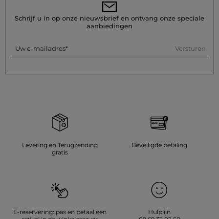
zonder stoom te gebruiken, omdat dit sterk wordt afgeraden.
Gebruik geen droger, dit wordt ook sterk afgeraden.
Schrijf u in op onze nieuwsbrief en ontvang onze speciale
aanbiedingen
Referentie: 32536311034901088 252-RMOMO
Categorie :
Trui-jurk vrouw
Versturen
Uw e-mailadres
Kleur :
Trui-jurk vrouw bruin
Levering en Terugzending
Beveiligde betaling
gratis
E-reservering: pas en betaal een
Hulplijn