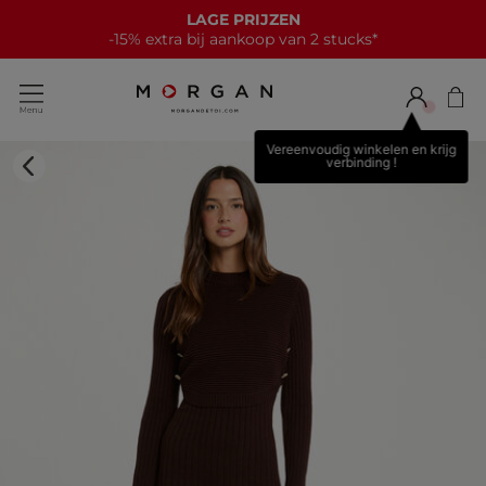
LAGE PRIJZEN
-15% extra bij aankoop van 2 stucks*
Vereenvoudig winkelen en krijg
verbinding !