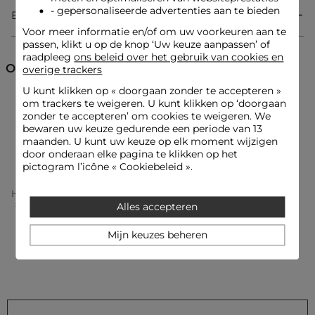
- gepersonaliseerde advertenties aan te bieden
Bezorging & Retourzending
Voor meer informatie en/of om uw voorkeuren aan te
Tricot jurk
passen, klikt u op de knop ‘Uw keuze aanpassen’ of
3/4 lengte
raadpleeg
ons beleid over het gebruik van cookies en
Getailleerd
Ontdek ook
overige trackers
Ronde hals
Lange mouwen
U kunt klikken op «
doorgaan zonder te accepteren
»
Split
om trackers te weigeren. U kunt klikken op ‘doorgaan
Jurken
Gebreide jurken
Trui-jurk
Knopen
zonder te accepteren’ om cookies te weigeren. We
bewaren uw keuze gedurende een periode van 13
maanden. U kunt uw keuze op elk moment wijzigen
Rechte jurken
Halflange jurken
door onderaan elke pagina te klikken op het
Look ideeën
pictogram l’icône « Cookiebeleid ».
De getailleerde tricot jurk met split combineert perfect met
loafers voor een chique casual uitstraling.
Dit kledingstuk kan worden geaccentueerd met een
Home
Kleding Vrouw
Jurken Vrouw
Trui-Jurk Femme
gestructureerde tas en moderne enkellaarsjes, waarbij
Getailleerde Gebreide Jurk Donker Bruin Vrouw
Alles accepteren
contrasten tussen texturen worden gespeeld.
Mijn keuzes beheren
Onderhoudsadvies
Was uw jurk in de machine op 30°C, met een ultra-delicate
cyclus om de kwaliteit van het breisel te behouden. Strijken is
mogelijk: doe dit op lage temperatuur (maximaal 110°) en