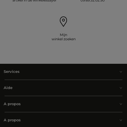
artikel in de winkelessayer
09.69.32.02.50
Mijn
winkel zoeken
Services
Aide
A propos
A propos