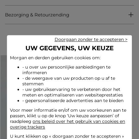
Bezorging & Retourzending
Halflange mantel
Getailleerde snit
Reverskraag
Lange mouwen
Met knopen
Maak uw look compleet
Doorgaan zonder te accepteren >
UW GEGEVENS, UW KEUZE
Look ideeën
Morgan en derden gebruiken cookies om:
De getailleerde mantel accentueert een rechte jeans en een
aansluitende top, aangevuld met enkellaarsjes met hakken
- u over uw persoonlijke aanbiedingen te
voor een verfijnde uitstraling.
informeren
- de weergave van uw producten op u af te
stemmen
- uw gebruikservaring te verbeteren door het
Deze gestructureerde mantel combineert mooi met een
meten en optimaliseren van websiteprestaties
kokerrok en een vloeiende blouse, afgewerkt met een paar
- gepersonaliseerde advertenties aan te bieden
overknee laarzen voor een gedurfde touch.
Voor meer informatie en/of om uw voorkeuren aan te
passen, klikt u op de knop ‘Uw keuze aanpassen’ of
raadpleeg
ons beleid over het gebruik van cookies en
Onderhoudsadvies
overige trackers
U kunt klikken op «
doorgaan zonder te accepteren
»
Om deze mantel te onderhouden, was hem niet: wassen