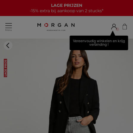
LAGE PRIJZEN
-15% extra bij aankoop van 2 stucks*
Vereenvoudig winkelen en krijg
verbinding !
LAGE PRIJS