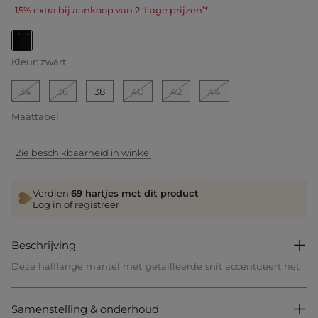
-15% extra bij aankoop van 2 ‘Lage prijzen’*
geselecteerd
Kleur:
zwart
34
36
38
40
42
44
Maattabel
Zie beschikbaarheid in winkel
Verdien
69 hartjes met dit product
Log in of registreer
Beschrijving
Deze halflange mantel met getailleerde snit accentueert het
silhouet door de taille subtiel te structureren. De lengte zorgt
voor een moderne elegantie en verlengt visueel de lijnen. Met
zijn verfijnde stijl belichaamt hij een zelfverzekerde en
Samenstelling & onderhoud
resoluut hedendaagse vrouwelijkheid.