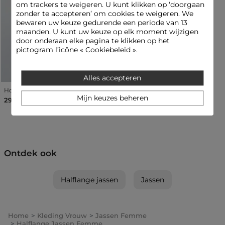
wordt sterk afgeraden om de vezels te behouden. Als u hem
om trackers te weigeren. U kunt klikken op ‘doorgaan
wilt strijken, kan dat op lage temperatuur (maximaal 110°):
zonder te accepteren’ om cookies te weigeren. We
vermijd echter het gebruik van stoom, want dat wordt sterk
bewaren uw keuze gedurende een periode van 13
afgeraden en kan de stof onherstelbaar beschadigen. Gebruik
maanden. U kunt uw keuze op elk moment wijzigen
tot slot geen wasdroger: ook dat wordt sterk afgeraden om de
door onderaan elke pagina te klikken op het
vezels van het kledingstuk te beschermen.
pictogram l’icône « Cookiebeleid ».
Referentie: 32536311033280979 252-GATIM.F
Categorie :
Halflange jassen vrouw
Alles accepteren
Kleur :
Halflange jassen vrouw zwart
Hoge taille wijde jeans denim snow gris vrouw
Mijn keuzes beheren
29,00 €
Ontdek ook
Halflange jassen
Jassen
Home
Kleding Vrouw
Jassen Femme
Halflange Jassen Femme