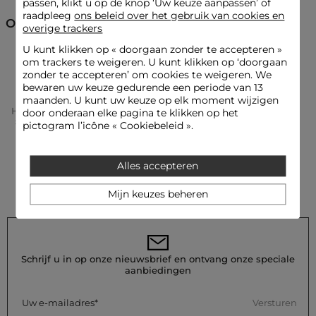
passen, klikt u op de knop ‘Uw keuze aanpassen’ of
Was het horloge met de hand met een licht vochtige zachte
raadpleeg
ons beleid over het gebruik van cookies en
doek. Machinewas wordt sterk afgeraden, evenals het gebruik
Ontdek ook
overige trackers
van de droger. Strijken wordt niet aanbevolen voor dit
product.
U kunt klikken op «
doorgaan zonder te accepteren
»
Horloges
om trackers te weigeren. U kunt klikken op ‘doorgaan
Referentie: 32536311050720104 PR-24-002709/#1
zonder te accepteren’ om cookies te weigeren. We
Categorie :
Horloges vrouw
bewaren uw keuze gedurende een periode van 13
maanden. U kunt uw keuze op elk moment wijzigen
Kleur :
Horloges vrouw metaalkleurig
Home
Accessoires Vrouw
Horloges Vrouw
door onderaan elke pagina te klikken op het
Horloge Couleur Argent Vrouw
pictogram l’icône « Cookiebeleid ».
Alles accepteren
Mijn keuzes beheren
Schrijf u in op onze nieuwsbrief en ontvang onze speciale
aanbiedingen
Versturen
Uw e-mailadres