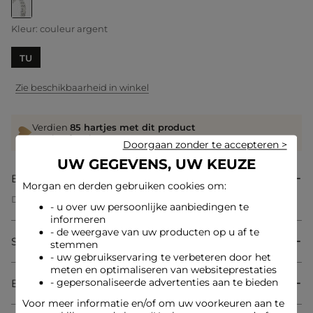
geselecteerd
Kleur:
couleur argent
TU
Zie beschikbaarheid in winkel
Verdien
85 hartjes met dit product
Log in of registreer
Doorgaan zonder te accepteren >
UW GEGEVENS, UW KEUZE
Beschrijving
Morgan en derden gebruiken cookies om:
Dit horloge belichaamt elegantie met zijn verfijnde
- u over uw persoonlijke aanbiedingen te
wijzerplaat, perfect voor een moderne en verfijnde stijl. De
informeren
armband siert de pols met een delicate en vrouwelijke toets.
- de weergave van uw producten op u af te
De zorgvuldig uitgewerkte details zorgen voor een afwerking
Samenstelling & onderhoud
die elke outfit met gratie verheft.
stemmen
- uw gebruikservaring te verbeteren door het
meten en optimaliseren van websiteprestaties
- gepersonaliseerde advertenties aan te bieden
Bezorging & Retourzending
Onderhoudsadvies
Voor meer informatie en/of om uw voorkeuren aan te