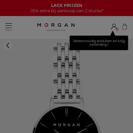
LAGE PRIJZEN
-15% extra bij aankoop van 2 stucks*
Vereenvoudig winkelen en krijg
verbinding !