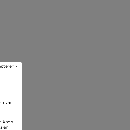
Was uw beha met de hand en voorzichtig om de kwaliteit
te behouden. Machinewas wordt sterk afgeraden, evenals
het gebruik van de droger. Strijken wordt niet aanbevolen
voor dit product.
Referentie: 32536311075410206 V2D_262-L110302L
Categorie :
Slipjes en kousen vrouw
Kleur :
Slipjes en kousen vrouw ecru
epteren >
en van
de knop
es en