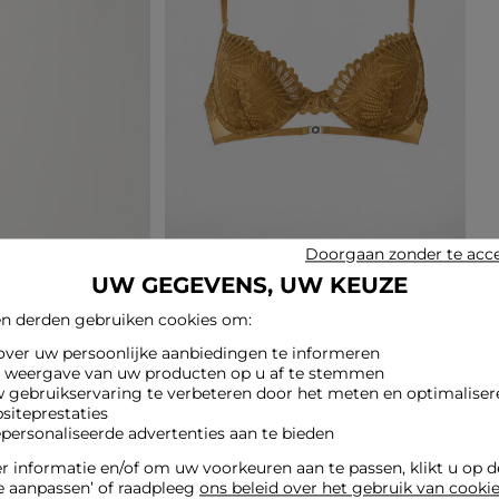
Doorgaan zonder te acc
UW GEGEVENS, UW KEUZE
n derden gebruiken cookies om:
 over uw persoonlijke aanbiedingen te informeren
e weergave van uw producten op u af te stemmen
w gebruikservaring te verbeteren door het meten en optimaliser
siteprestaties
epersonaliseerde advertenties aan te bieden
 informatie en/of om uw voorkeuren aan te passen, klikt u op 
e aanpassen’ of raadpleeg
ons beleid over het gebruik van cooki