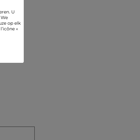
eren. U
. We
ze op elk
l’icône «