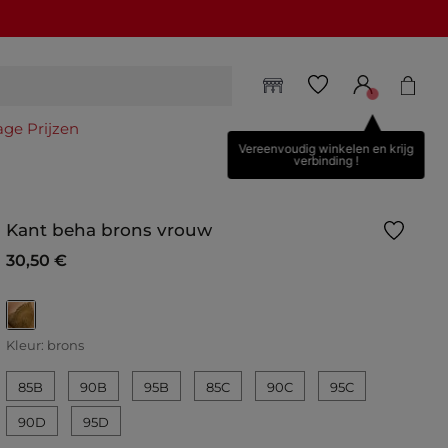
age Prijzen
Vereenvoudig winkelen en krijg
verbinding !
Kant beha brons vrouw
30,50 €
geselecteerd
Kleur:
brons
85B
90B
95B
85C
90C
95C
90D
95D