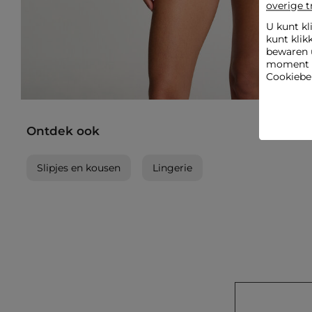
overige t
U kunt kl
kunt klik
bewaren 
moment wi
Cookiebel
Ontdek ook
Slipjes en kousen
Lingerie