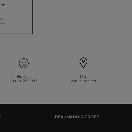
gen
en
Hulplijn
Mijn
09.69.32.02.50
winkel zoeken
S
BEAUMANOIR GROEP