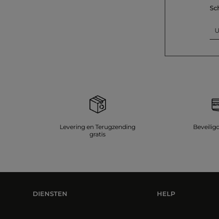
Sc
U
Levering en Terugzending
Beveilig
gratis
DIENSTEN
HELP