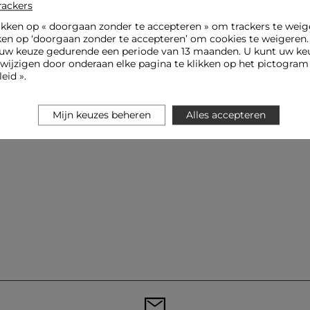
rackers
ikken op «
doorgaan zonder te accepteren
» om trackers te weig
ken op ‘doorgaan zonder te accepteren’ om cookies te weigeren
uw keuze gedurende een periode van 13 maanden. U kunt uw keu
jzigen door onderaan elke pagina te klikken op het pictogram 
eid ».
Mijn keuzes beheren
Alles accepteren