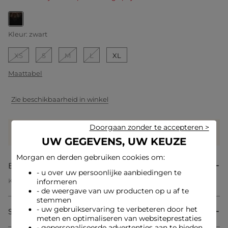
geselecteerd
Kleur:
zwart
XS
S
M
L
XL
Maattabel
Zie beschikbaarheid in winkel
Doorgaan zonder te accepteren >
Verdien
25 hartjes met dit product
Log in of registreer
UW GEGEVENS, UW KEUZE
Morgan en derden gebruiken cookies om:
Beschrijving
- u over uw persoonlijke aanbiedingen te
Kanten trui met hoge hals
informeren
Getailleerde snit
- de weergave van uw producten op u af te
Opstaande kraag
stemmen
Lange mouwen
- uw gebruikservaring te verbeteren door het
Samenstelling & onderhoud
Split aan de achterkant met twee knopen
meten en optimaliseren van websiteprestaties
Fijn breiwerk
- gepersonaliseerde advertenties aan te bieden