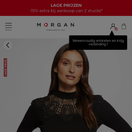
LAGE PRIJZEN
-15% extra bij aankoop van 2 stucks*
Vereenvoudig winkelen en krijg
verbinding !
LAGE PRIJS