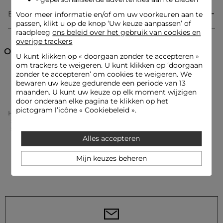
Kanten inzetstukken met schulprand en doorschijnend detail
bij de halslijn
Bezorging & Retourzending
Voor meer informatie en/of om uw voorkeuren aan te
passen, klikt u op de knop ‘Uw keuze aanpassen’ of
Referentie: 32536300991930100 242-MVIVIA
raadpleeg
ons beleid over het gebruik van cookies en
Categorie :
Truien ronde hals vrouw
overige trackers
Ontdek ook
Kleur :
Truien ronde hals vrouw zwart
U kunt klikken op «
doorgaan zonder te accepteren
»
om trackers te weigeren. U kunt klikken op ‘doorgaan
zonder te accepteren’ om cookies te weigeren. We
Truien ronde hals
Truien
Truien rolkraag
bewaren uw keuze gedurende een periode van 13
maanden. U kunt uw keuze op elk moment wijzigen
door onderaan elke pagina te klikken op het
pictogram l’icône « Cookiebeleid ».
Home
Kleding Vrouw
Truien Femme
Truien Ronde Hals Femme
Kanten Trui Met Hoge Hals Zwart Vrouw
Alles accepteren
Mijn keuzes beheren