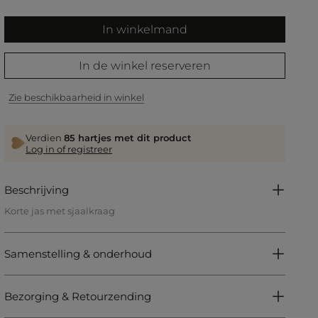
In winkelmand
In de winkel reserveren
Zie beschikbaarheid in winkel
Verdien
85 hartjes met dit product
Log in of registreer
Beschrijving
Korte jas met sjaalkraag
Getailleerde pasvorm
Kort
Sjaalkraag
Samenstelling & onderhoud
Schoudervullingen
Lange mouwen
Knoopsluiting aan de voorkant
2 zakken met klep aan de voorkant
Bezorging & Retourzending
Referentie: 32536301014970979 251-VIKO.F