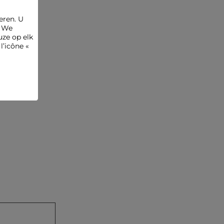
eren. U
. We
ze op elk
l’icône «