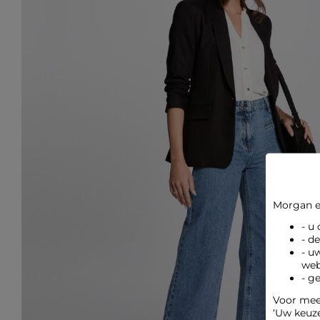
Morgan e
- u
- d
- u
web
- g
Voor meer
‘Uw keuz