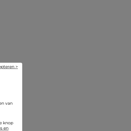
Categorie :
Blazers vrouw
Kleur :
Blazers vrouw zwart
epteren >
en van
de knop
es en