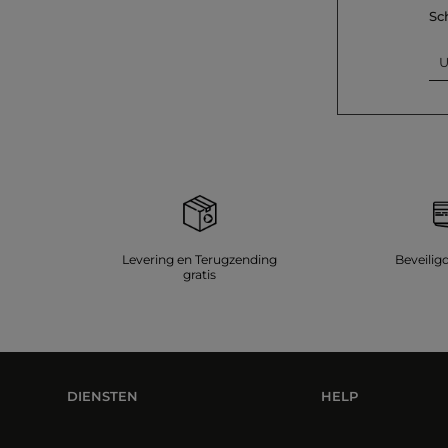
Sc
U
Levering en Terugzending
Beveilig
gratis
DIENSTEN
HELP