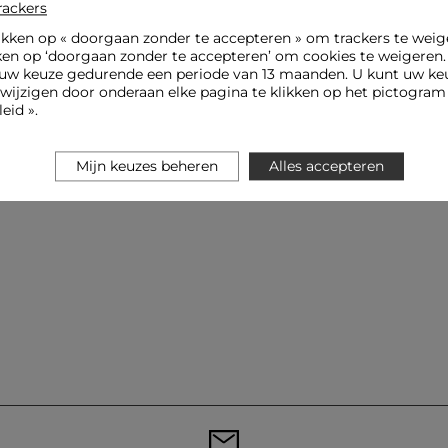
rackers
ikken op «
doorgaan zonder te accepteren
» om trackers te weig
ken op ‘doorgaan zonder te accepteren’ om cookies te weigeren
uw keuze gedurende een periode van 13 maanden. U kunt uw keu
jzigen door onderaan elke pagina te klikken op het pictogram 
eid ».
Mijn keuzes beheren
Alles accepteren