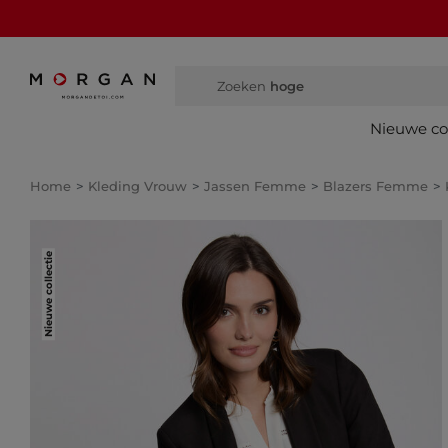
Zoeken
hoge laarze
Nieuwe col
Home
Kleding Vrouw
Jassen Femme
Blazers Femme
Nieuwe collectie