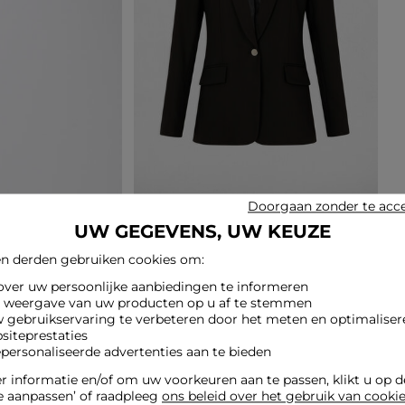
Doorgaan zonder te acc
UW GEGEVENS, UW KEUZE
n derden gebruiken cookies om:
 over uw persoonlijke aanbiedingen te informeren
e weergave van uw producten op u af te stemmen
w gebruikservaring te verbeteren door het meten en optimaliser
siteprestaties
epersonaliseerde advertenties aan te bieden
 informatie en/of om uw voorkeuren aan te passen, klikt u op 
e aanpassen’ of raadpleeg
ons beleid over het gebruik van cooki