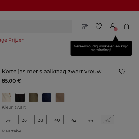
age Prijzen
Vereenvoudig winkelen en krijg
verbinding !
Korte jas met sjaalkraag zwart vrouw
85,00 €
geselecteerd
Kleur:
zwart
34
36
38
40
42
44
46
Maattabel