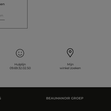
gen
en
Hulplijn
Mijn
09.69.32.02.50
winkel zoeken
S
BEAUMANOIR GROEP