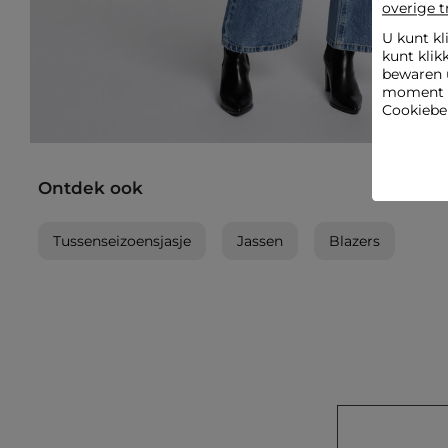
overige t
U kunt kl
kunt klik
bewaren 
moment wi
Cookiebel
Ontdek ook
Tussenseizoensjasje
Jassen
Blazers