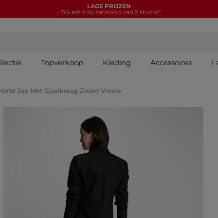
LAGE PRIJZEN
-15% extra bij aankoop van 2 stucks*
lectie
Topverkoop
Kleding
Accessoires
L
Korte Jas Met Sjaalkraag Zwart Vrouw