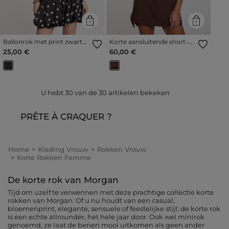
Ballonrok met print zwart
Korte aansluitende short-
vrouw
rok donker bruin vrouw
25,00 €
60,00 €
U hebt
30
van de
30
artikelen bekeken
PRÊTE À CRAQUER ?
Home
Kleding Vrouw
Rokken Vrouw
Korte Rokken Femme
De korte rok van Morgan
Tijd om uzelf te verwennen met deze prachtige collectie korte
rokken van Morgan. Of u nu houdt van een casual,
bloemenprint, elegante, sensuele of feestelijke stijl: de korte rok
is een echte allrounder, het hele jaar door. Ook wel minirok
genoemd, ze laat de benen mooi uitkomen als geen ander