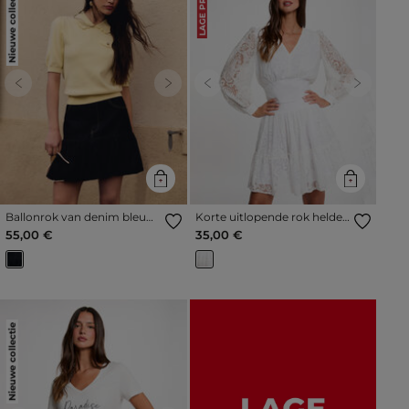
Nieuwe collectie
LAGE PRIJS
Previous
Next
Previous
Next
Ballonrok van denim bleu
Korte uitlopende rok helder
vrouw
wit vrouw
55,00 €
35,00 €
Nieuwe collectie