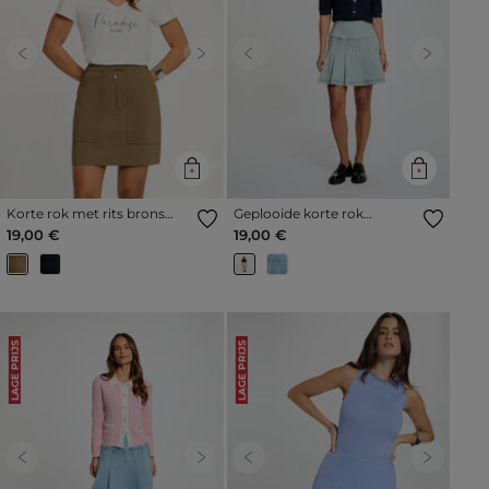
Previous
Next
Previous
Next
Korte rok met rits brons
Geplooide korte rok
vrouw
gebleekt denim vrouw
19,00 €
19,00 €
LAGE PRIJS
LAGE PRIJS
Previous
Next
Previous
Next