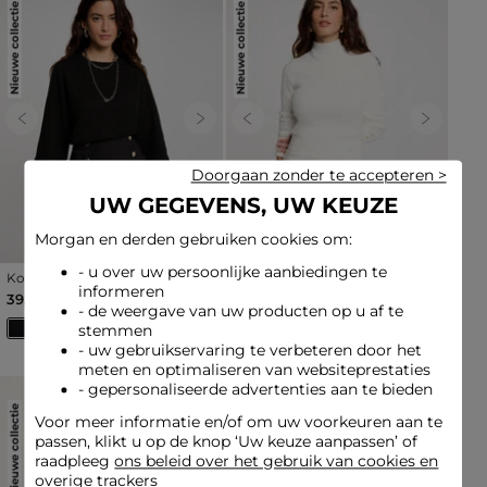
Nieuwe collectie
Nieuwe collectie
Previous
Next
Previous
Next
Doorgaan zonder te accepteren >
UW GEGEVENS, UW KEUZE
Morgan en derden gebruiken cookies om:
- u over uw persoonlijke aanbiedingen te
Korte rok met knopen
Korte rok met knopen ivoor
informeren
zwart vrouw
vrouw
39,00 €
39,00 €
- de weergave van uw producten op u af te
stemmen
- uw gebruikservaring te verbeteren door het
meten en optimaliseren van websiteprestaties
- gepersonaliseerde advertenties aan te bieden
Nieuwe collectie
Nieuwe collectie
Voor meer informatie en/of om uw voorkeuren aan te
passen, klikt u op de knop ‘Uw keuze aanpassen’ of
raadpleeg
ons beleid over het gebruik van cookies en
overige trackers