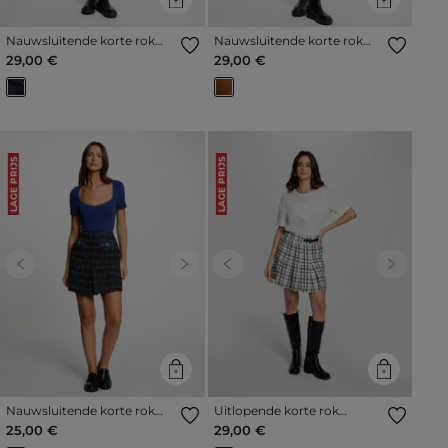
Nauwsluitende korte rok
Nauwsluitende korte rok
marineblauw vrouw
cognacbruin vrouw
29,00 €
29,00 €
LAGE PRIJS
LAGE PRIJS
Previous
Next
Previous
Next
Nauwsluitende korte rok
Uitlopende korte rok
meerkleurig vrouw
meerkleurig vrouw
25,00 €
29,00 €