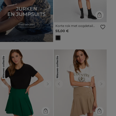
Korte rok met oogdetail
zwart vrouw
55,00 €
Nieuwe collectie
Nieuwe collectie
Previous
Next
Previous
Next