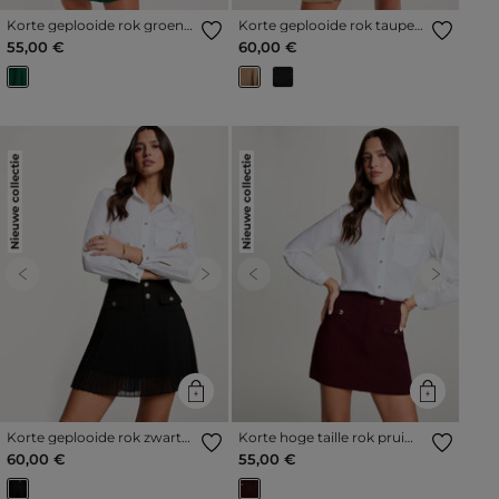
Korte geplooide rok groen
Korte geplooide rok taupe
vrouw
vrouw
55,00 €
60,00 €
Nieuwe collectie
Nieuwe collectie
Previous
Next
Previous
Next
Korte geplooide rok zwart
Korte hoge taille rok pruim
vrouw
vrouw
60,00 €
55,00 €