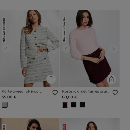
Nieuwe collectie
Nieuwe collectie
Previous
Next
Previous
Next
Korte tweed rok ivoor
Korte rok met franjes pruim
vrouw
vrouw
55,00 €
60,00 €