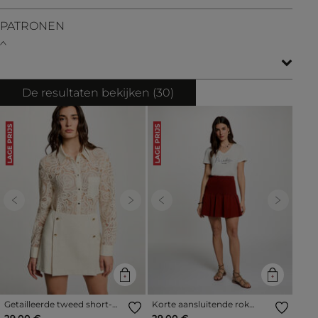
PATRONEN
De resultaten bekijken (
30
)
LAGE PRIJS
LAGE PRIJS
Previous
Next
Previous
Next
Getailleerde tweed short-
Korte aansluitende rok
rok zand vrouw
cognacbruin vrouw
29,00 €
29,00 €