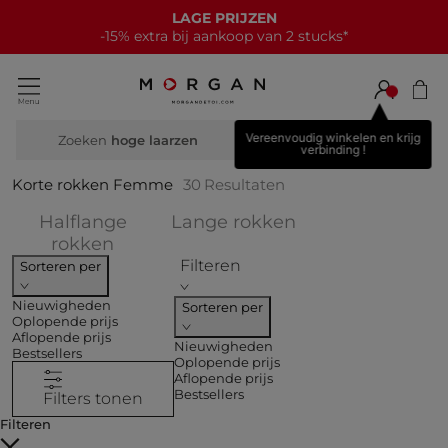
NIEUWE COLLECTIE
15€ korting bij elke aankoop van 70€*
Vereenvoudig winkelen en krijg
Zoeken
hog
verbinding !
Korte rokken Femme
30
Resultaten
Verfijnen op CO
Halflange
Lange rokken
Verfijnen op COLLECTIES: Halflange 
rokken
Filteren
Sorteren per
Nieuwigheden
Sorteren per
Oplopende prijs
Aflopende prijs
Nieuwigheden
Bestsellers
Oplopende prijs
Aflopende prijs
Bestsellers
Filters tonen
Filteren