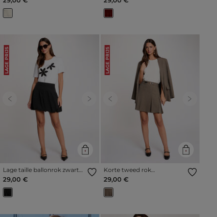
LAGE PRIJS
LAGE PRIJS
Previous
Next
Previous
Next
Lage taille ballonrok zwart
Korte tweed rok
vrouw
meerkleurig vrouw
29,00 €
29,00 €