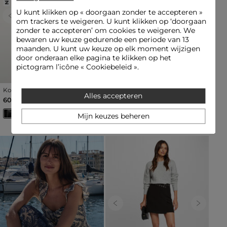
U kunt klikken op «
doorgaan zonder te accepteren
»
Previous
Next
Previous
Next
om trackers te weigeren. U kunt klikken op ‘doorgaan
zonder te accepteren’ om cookies te weigeren. We
bewaren uw keuze gedurende een periode van 13
maanden. U kunt uw keuze op elk moment wijzigen
door onderaan elke pagina te klikken op het
pictogram l’icône « Cookiebeleid ».
Korte rok van imitatieleer
Korte rok met franjes zwart
Alles accepteren
zwart vrouw
vrouw
60,00 €
60,00 €
Mijn keuzes beheren
Previous
Next