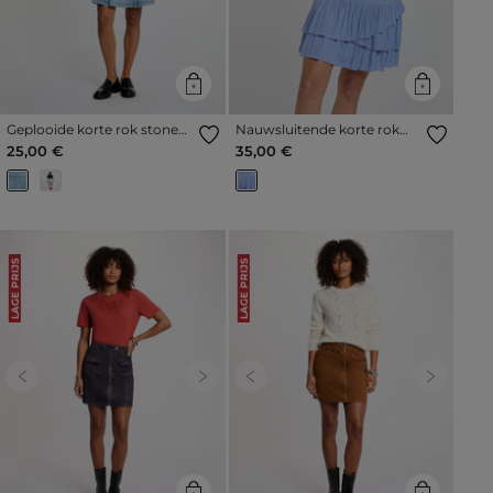
Geplooide korte rok stone
Nauwsluitende korte rok
washed denim vrouw
bleu vrouw
25,00 €
35,00 €
LAGE PRIJS
LAGE PRIJS
Previous
Next
Previous
Next