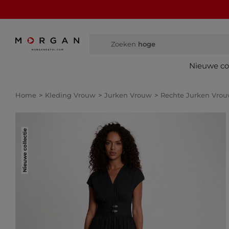
Zoeken
hoge laarze
Nieuwe col
Home
Kleding Vrouw
Jurken Vrouw
Rechte Jurken Vro
Nieuwe collectie