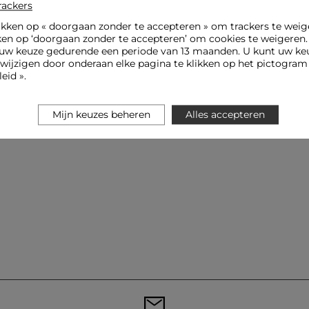
rackers
ikken op «
doorgaan zonder te accepteren
» om trackers te weig
ken op ‘doorgaan zonder te accepteren’ om cookies te weigeren
uw keuze gedurende een periode van 13 maanden. U kunt uw keu
jzigen door onderaan elke pagina te klikken op het pictogram 
eid ».
Mijn keuzes beheren
Alles accepteren