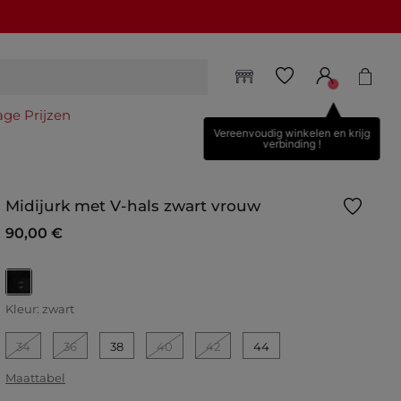
age Prijzen
Vereenvoudig winkelen en krijg
verbinding !
Midijurk met V-hals zwart vrouw
90,00 €
geselecteerd
Kleur:
zwart
34
36
38
40
42
44
Maattabel