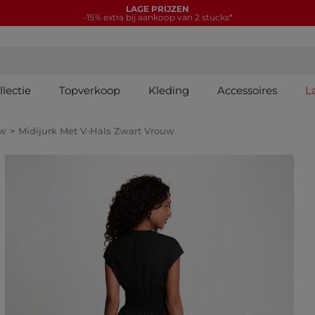
LAGE PRIJZEN
-15% extra bij aankoop van 2 stucks*
lectie
Topverkoop
Kleding
Accessoires
L
uw
Midijurk Met V-Hals Zwart Vrouw