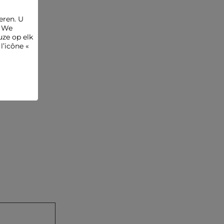
Referentie: 32536311061710979 262-RPRETTY
eren. U
Categorie :
Rechte jurken vrouw
. We
ze op elk
Kleur :
Rechte jurken vrouw zwart
l’icône «