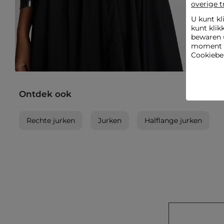
overige t
U kunt kl
kunt klik
bewaren 
moment wi
Cookiebel
Ontdek ook
Rechte jurken
Jurken
Halflange jurken