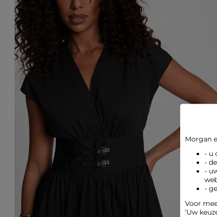
Morgan e
- u
- d
- u
web
- g
Voor meer
‘Uw keuz