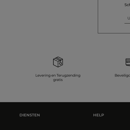
Sc
U
Levering en Terugzending
Beveilig
gratis
DIENSTEN
HELP