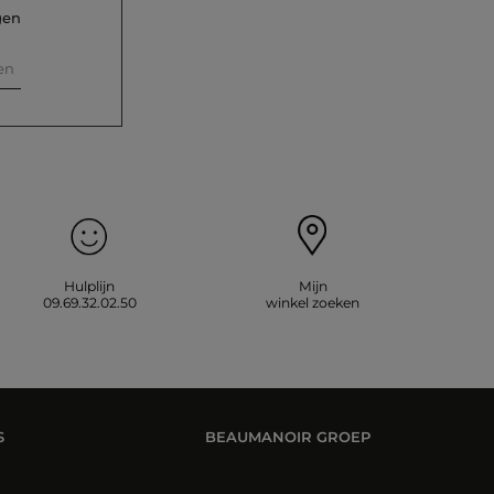
gen
en
Hulplijn
Mijn
09.69.32.02.50
winkel zoeken
S
BEAUMANOIR GROEP