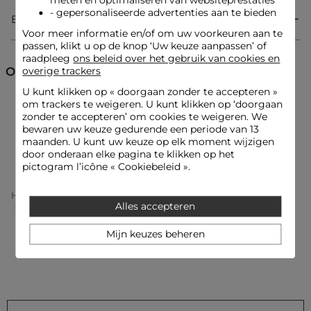
meten en optimaliseren van websiteprestaties
Referentie: 32536301013670931 251-DBELA
- gepersonaliseerde advertenties aan te bieden
Bezorging & Retourzending
Categorie :
Tops vrouw
Voor meer informatie en/of om uw voorkeuren aan te
passen, klikt u op de knop ‘Uw keuze aanpassen’ of
Kleur :
Tops vrouw wit
raadpleeg
ons beleid over het gebruik van cookies en
Ontdek ook
overige trackers
U kunt klikken op «
doorgaan zonder te accepteren
»
om trackers te weigeren. U kunt klikken op ‘doorgaan
T-shirts korte mouwen
T-shirts met print
zonder te accepteren’ om cookies te weigeren. We
bewaren uw keuze gedurende een periode van 13
maanden. U kunt uw keuze op elk moment wijzigen
Tops
Tops en T-shirts
door onderaan elke pagina te klikken op het
pictogram l’icône « Cookiebeleid ».
Home
Kleding Vrouw
Tops En T-Shirts Vrouw
Alles accepteren
Tops Vrouw
T-Shirt Met Opdruk Helder Wit Vrouw
Mijn keuzes beheren