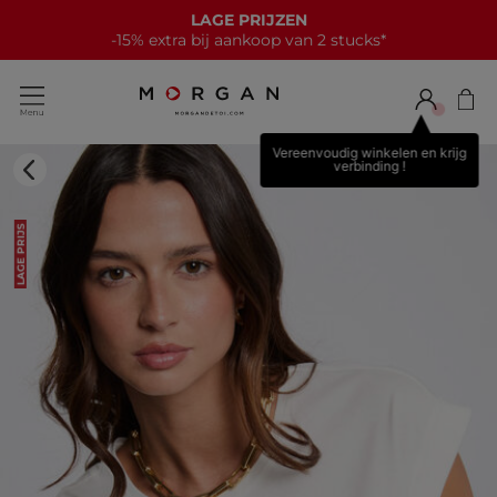
LAGE PRIJZEN
-15% extra bij aankoop van 2 stucks*
Vereenvoudig winkelen en krijg
verbinding !
LAGE PRIJS