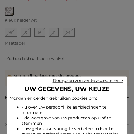
geselecteerd
Kleur:
helder wit
XS
S
M
L
XL
Maattabel
Zie beschikbaarheid in winkel
Verdien
9 hartjes met dit product
Log in of registreer
Doorgaan zonder te accepteren >
UW GEGEVENS, UW KEUZE
Beschrijving
Morgan en derden gebruiken cookies om:
T-shirt met opdruk
- u over uw persoonlijke aanbiedingen te
Rechte snit
informeren
Ronde hals
- de weergave van uw producten op u af te
Korte mouwen
stemmen
Samenstelling & onderhoud
Print van vrouwengezichten en ¿Morgan'-opschrift op de
- uw gebruikservaring te verbeteren door het
voorkant