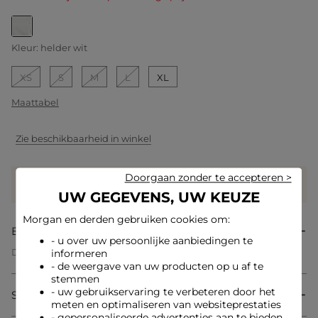
geselecteerd
Kleur:
helder wit
XS
S
M
L
XL
Maattabel
Zie beschikbaarheid in winkel
Doorgaan zonder te accepteren >
Verdien
19 hartjes met dit product
Log in of registreer
UW GEGEVENS, UW KEUZE
Morgan en derden gebruiken cookies om:
Beschrijving
- u over uw persoonlijke aanbiedingen te
Dit T-shirt met een rechte snit flatteert alle silhouetten met
informeren
eenvoud. De delicate ruches voegen een vrouwelijke en
- de weergave van uw producten op u af te
elegante touch toe, perfect voor een beheerst casual-chique
stemmen
stijl. Ideaal om uw dagelijkse outfits compleet te maken
- uw gebruikservaring te verbeteren door het
Samenstelling & onderhoud
terwijl u modern en verfijnd blijft.
meten en optimaliseren van websiteprestaties
- gepersonaliseerde advertenties aan te bieden