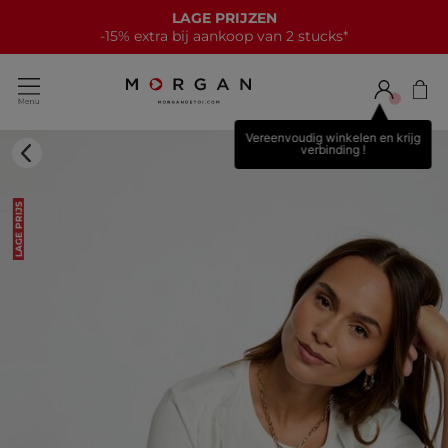
LAGE PRIJZEN
-15% extra bij aankoop van 2 stucks*
Vereenvoudig winkelen en krijg
verbinding !
LAGE PRIJS