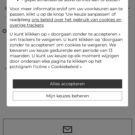
Bezorging & Retourzending
Voor meer informatie en/of om uw voorkeuren aan te
Rechte snit
passen, klikt u op de knop ‘Uw keuze aanpassen’ of
Ronde hals
raadpleeg
ons beleid over het gebruik van cookies en
Korte mouwen
overige trackers
Ontdek ook
U kunt klikken op «
doorgaan zonder te accepteren
»
om trackers te weigeren. U kunt klikken op ‘doorgaan
Look ideeën
NA
zonder te accepteren’ om cookies te weigeren. We
T-shirts korte mouwen
Tops en T-shirts
bewaren uw keuze gedurende een periode van 13
maanden. U kunt uw keuze op elk moment wijzigen
door onderaan elke pagina te klikken op het
Onderhoudsadvies
pictogram l’icône « Cookiebeleid ».
Home
Kleding Vrouw
Tops En T-Shirts Vrouw
T-Shirts Korte Mouwen Femme
T-Shirt Met Ruches Helder Wit Vrouw
Was uw T-shirt op 30°C met een fijnwasprogramma om de
kwaliteit van het breisel te behouden. Strijken is mogelijk:
Alles accepteren
gebruik een lage temperatuur (maximaal 110°) en vermijd het
gebruik van stoom, want dat wordt sterk afgeraden. Gebruik
Mijn keuzes beheren
geen wasdroger, ook dat wordt sterk afgeraden.
Referentie: 32536311047920931 261-DUPAIN
Categorie :
T-shirts korte mouwen vrouw
Kleur :
T-shirts korte mouwen vrouw wit