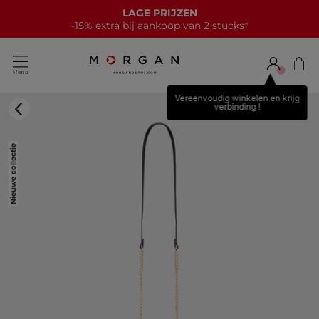
LAGE PRIJZEN
-15% extra bij aankoop van 2 stucks*
Vereenvoudig winkelen en krijg
verbinding !
Nieuwe collectie