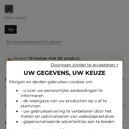
geselecteerd
Kleur:
zwart
TU
Zie beschikbaarheid in winkel
Verdien
19 hartjes met dit product
Log in of registreer
Doorgaan zonder te accepteren >
UW GEGEVENS, UW KEUZE
Beschrijving
Morgan en derden gebruiken cookies om:
Telefoonpouch met studsdetails
- u over uw persoonlijke aanbiedingen te
Rechthoekig formaat
informeren
Schouderriem met ketting
- de weergave van uw producten op u af te
Clipsluiting op de klep
Samenstelling & onderhoud
stemmen
Studsdetails aan de voorkant
- uw gebruikservaring te verbeteren door het
Referentie: 32536311033510979 252-2CLOTEL
meten en optimaliseren van websiteprestaties
- gepersonaliseerde advertenties aan te bieden
Bezorging & Retourzending
Categorie :
Clutches vrouw