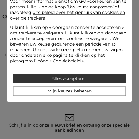
Voor meer informatie en/of om uw voorkeuren aan te
Kleur :
Clutches vrouw zwart
passen, klikt u op de knop ‘Uw keuze aanpassen’ of
raadpleeg
ons beleid over het gebruik van cookies en
Ontdek ook
overige trackers
U kunt klikken op «
doorgaan zonder te accepteren
»
Clutches
Lederwaren
om trackers te weigeren. U kunt klikken op ‘doorgaan
zonder te accepteren’ om cookies te weigeren. We
bewaren uw keuze gedurende een periode van 13
maanden. U kunt uw keuze op elk moment wijzigen
Home
Accessoires Vrouw
Lederwaren Vrouw
door onderaan elke pagina te klikken op het
Clutches Vrouw
pictogram l’icône « Cookiebeleid ».
Telefoonpouch Met Studsdetails Zwart Vrouw
Alles accepteren
Mijn keuzes beheren
Schrijf u in op onze nieuwsbrief en ontvang onze speciale
aanbiedingen