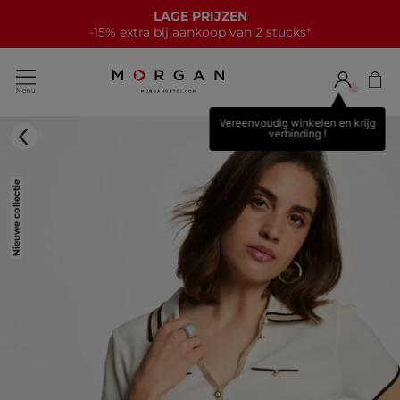
LAGE PRIJZEN
-15% extra bij aankoop van 2 stucks*
Vereenvoudig winkelen en krijg
verbinding !
Nieuwe collectie