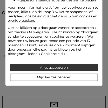
- gepersonaliseerde advertenties aan te bieden
Referentie: 32536300972891132 241-MTOI
Voor meer informatie en/of om uw voorkeuren aan te
Categorie :
Truien met korte mouwen vrouw
passen, klikt u op de knop ‘Uw keuze aanpassen’ of
Ontdek ook
raadpleeg
ons beleid over het gebruik van cookies en
Kleur :
Truien met korte mouwen vrouw wit
overige trackers
Truien
Truien V-hals
U kunt klikken op «
doorgaan zonder te accepteren
»
om trackers te weigeren. U kunt klikken op ‘doorgaan
zonder te accepteren’ om cookies te weigeren. We
Truien met korte mouwen
bewaren uw keuze gedurende een periode van 13
maanden. U kunt uw keuze op elk moment wijzigen
door onderaan elke pagina te klikken op het
pictogram l’icône « Cookiebeleid ».
Home
Kleding Vrouw
Truien Femme
Truien Met Korte Mouwen Vrouw
Trui Met Korte Mouwen En Polokraag Helder Wit Vrouw
Alles accepteren
Mijn keuzes beheren