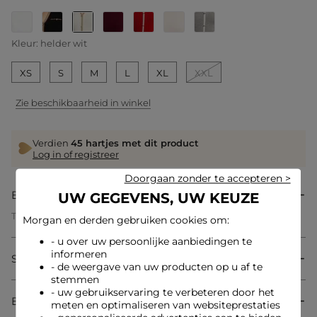
geselecteerd
Kleur:
helder wit
XS
S
M
L
XL
XXL
Zie beschikbaarheid in winkel
Verdien
45 hartjes met dit product
Log in of registreer
Doorgaan zonder te accepteren >
Beschrijving
UW GEGEVENS, UW KEUZE
Trui met korte mouwen en polokraag
Morgan en derden gebruiken cookies om:
Getailleerde snit
Polokraag
- u over uw persoonlijke aanbiedingen te
Korte mouwen
informeren
Samenstelling & onderhoud
Fijn gebreid
- de weergave van uw producten op u af te
Ribbreiwerk
stemmen
Sierknopen bij de buste
- uw gebruikservaring te verbeteren door het
Het model is 1m75 lang en draagt maat S/36
Bezorging & Retourzending
meten en optimaliseren van websiteprestaties
Maatadvies: kies uw gebruikelijke maat