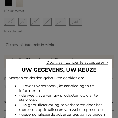
geselecteerd
Kleur:
zwart
XS
S
M
L
XL
XXL
Maattabel
Zie beschikbaarheid in winkel
Verdien
35 hartjes met dit product
Doorgaan zonder te accepteren >
Log in of registreer
UW GEGEVENS, UW KEUZE
Morgan en derden gebruiken cookies om:
Beschrijving
- u over uw persoonlijke aanbiedingen te
Trui met opstaande kraag
informeren
Aansluitende pasvorm
Opstaande kraag
- de weergave van uw producten op u af te
Lange mouwen
stemmen
Samenstelling & onderhoud
Fijne breiwerk
- uw gebruikservaring te verbeteren door het
Ribbelbreisel
meten en optimaliseren van websiteprestaties
- gepersonaliseerde advertenties aan te bieden
Referentie: 32536311031560979 252-MROYA