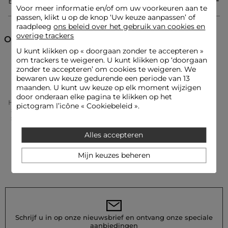
Bezorging & Retourzending
Voor meer informatie en/of om uw voorkeuren aan te
Categorie :
Truien rolkraag vrouw
passen, klikt u op de knop ‘Uw keuze aanpassen’ of
Kleur :
Truien rolkraag vrouw zwart
raadpleeg
ons beleid over het gebruik van cookies en
overige trackers
Ontdek ook
U kunt klikken op «
doorgaan zonder te accepteren
»
om trackers te weigeren. U kunt klikken op ‘doorgaan
Truien rolkraag
Truien
zonder te accepteren’ om cookies te weigeren. We
bewaren uw keuze gedurende een periode van 13
maanden. U kunt uw keuze op elk moment wijzigen
door onderaan elke pagina te klikken op het
Home
Kleding Vrouw
Truien Femme
pictogram l’icône « Cookiebeleid ».
Truien Rolkraag Femme
Trui Met Opstaande Kraag Zwart Vrouw
Alles accepteren
Mijn keuzes beheren
Schrijf u in op onze nieuwsbrief en ontvang onze speciale
aanbiedingen