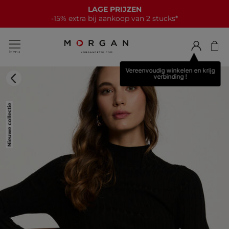
LAGE PRIJZEN
-15% extra bij aankoop van 2 stucks*
Vereenvoudig winkelen en krijg
verbinding !
Nieuwe collectie