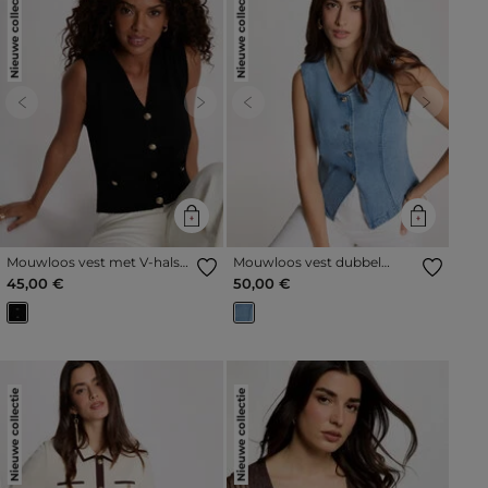
Nieuwe collectie
Nieuwe collectie
Previous
Next
Previous
Next
Mouwloos vest met V-hals
Mouwloos vest dubbel
zwart vrouw
stone washed denim vrouw
45,00 €
50,00 €
Nieuwe collectie
Nieuwe collectie