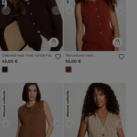
Previous
Next
Previous
Next
Gebreid vest met ronde hals
Mouwloos vest
donker bruin vrouw
cognacbruin vrouw
45,00 €
55,00 €
Nieuwe collectie
Nieuwe collectie
Previous
Next
Previous
Next