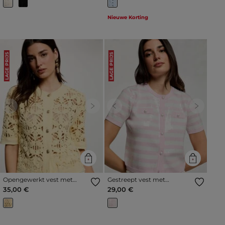
Nieuwe Korting
LAGE PRIJS
LAGE PRIJS
Previous
Next
Previous
Next
Opengewerkt vest met
Gestreept vest met
ronde hals pastel geel
pailletten roze vrouw
35,00 €
29,00 €
vrouw