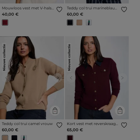
Mouwloos vest met V-hals
Teddy col trui marineblauw
bordeaux vrouw
vrouw
40,00 €
60,00 €
Nieuwe collectie
Nieuwe collectie
Previous
Next
Previous
Next
Teddy col trui camel vrouw
Kort vest met reverskraag
pruim vrouw
60,00 €
65,00 €