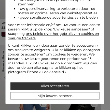
stemmen
- uw gebruikservaring te verbeteren door het
meten en optimaliseren van websiteprestaties
- gepersonaliseerde advertenties aan te bieden
Vest met lange mouwen en
Vest met lange mouwen en
Voor meer informatie en/of om uw voorkeuren aan te
reverskraag pruim vrouw
reverskraag zwart vrouw
55,00 €
55,00 €
passen, klikt u op de knop ‘Uw keuze aanpassen’ of
raadpleeg
ons beleid over het gebruik van cookies en
overige trackers
U kunt klikken op «
doorgaan zonder te accepteren
»
om trackers te weigeren. U kunt klikken op ‘doorgaan
Nieuwe collectie
Nieuwe collectie
zonder te accepteren’ om cookies te weigeren. We
bewaren uw keuze gedurende een periode van 13
maanden. U kunt uw keuze op elk moment wijzigen
door onderaan elke pagina te klikken op het
pictogram l’icône « Cookiebeleid ».
Previous
Next
Previous
Next
Alles accepteren
Mijn keuzes beheren