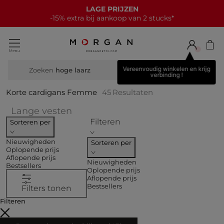
NIEUWE COLLECTIE
15€ korting bij elke aankoop van 70€*
Vereenvoudig winkelen en krijg
Zoeken
bre
verbinding !
Korte cardigans Femme
45
Resultaten
Verfijnen op COLLECTIES: Lange 
Lange vesten
Filteren
Sorteren per
Nieuwigheden
Sorteren per
Oplopende prijs
Aflopende prijs
Nieuwigheden
Bestsellers
Oplopende prijs
Aflopende prijs
Bestsellers
Filters tonen
Filteren