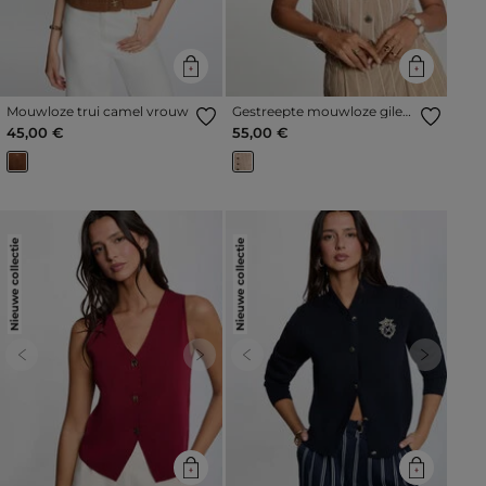
Mouwloze trui camel vrouw
Gestreepte mouwloze gilet
taupe vrouw
45,00 €
55,00 €
Nieuwe collectie
Nieuwe collectie
Previous
Next
Previous
Next