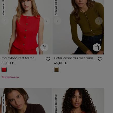
Nieuwe collectie
Nieuwe collectie
Previous
Next
Previous
Next
Mouwloos vest fel red
Getailleerde trui met ronde
vrouw
hals olijfgroen vrouw
55,00 €
45,00 €
Topverkopen
Nieuwe collectie
Nieuwe collectie