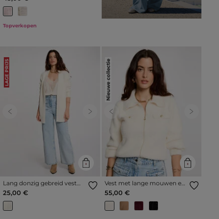
Topverkopen
Nieuwe collectie
LAGE PRIJS
Previous
Next
Previous
Next
Lang donzig gebreid vest
Vest met lange mouwen en
ivoor vrouw
reverskraag ivoor vrouw
25,00 €
55,00 €