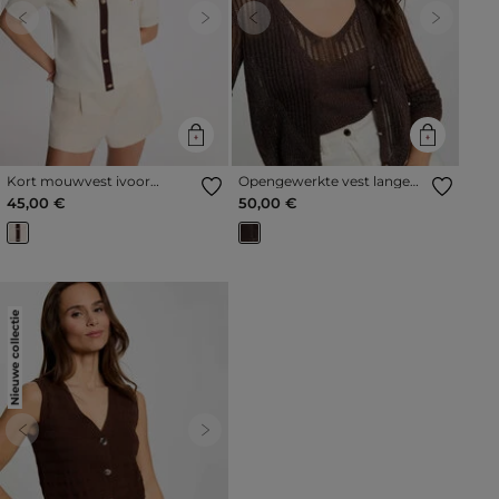
Previous
Next
Previous
Next
Kort mouwvest ivoor
Opengewerkte vest lange
vrouw
mouwen donker bruin
45,00 €
50,00 €
vrouw
Nieuwe collectie
Previous
Next