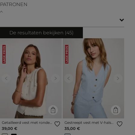
PATRONEN
De resultaten bekijken (
45
)
LAGE PRIJS
LAGE PRIJS
Previous
Next
Previous
Next
Getailleerd vest met ronde
Gestreept vest met V-hals
hals ivoor vrouw
hemelsblauw vrouw
39,00 €
35,00 €