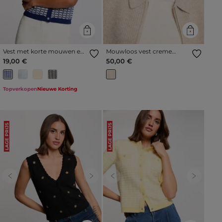
Vest met korte mouwen en
Mouwloos vest creme
print marineblauw vrouw
vrouw
19,00 €
50,00 €
Topverkopen
Nieuwe Korting
LAGE PRIJS
LAGE PRIJS
Previous
Next
Previous
Next