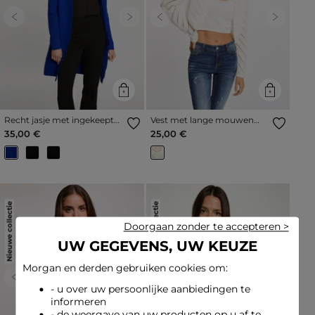
Previous
Next
Previous
Next
Recht jasje met ingekeepte
Vest met lange mouwen
kraag bleu electrique vrouw
ivoor vrouw
35,00 €
25,00 €
Nieuwe collectie
Nieuwe collectie
Doorgaan zonder te accepteren >
UW GEGEVENS, UW KEUZE
Morgan en derden gebruiken cookies om:
Previous
Next
Previous
Next
- u over uw persoonlijke aanbiedingen te
informeren
- de weergave van uw producten op u af te