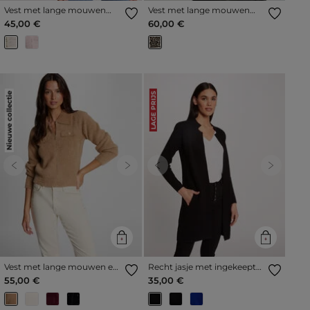
Vest met lange mouwen
Vest met lange mouwen
ivoor vrouw
met print beige vrouw
45,00 €
60,00 €
Nieuwe collectie
LAGE PRIJS
Previous
Next
Previous
Next
Vest met lange mouwen en
Recht jasje met ingekeepte
reverskraag camel vrouw
kraag donkergrijs vrouw
55,00 €
35,00 €