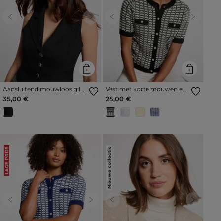
Previous
Next
Previous
Next
Aansluitend mouwloos gilet
Vest met korte mouwen en
zwart vrouw
print zwart vrouw
35,00 €
25,00 €
Nieuwe collectie
LAGE PRIJS
Previous
Next
Previous
Next