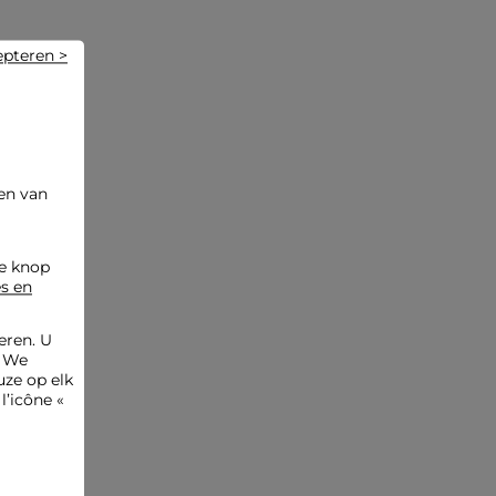
om de vezels van de stof te behouden. Strijken is mogelijk:
doe dit op lage temperatuur (maximaal 110°) en zonder
stoom, aangezien dit sterk wordt afgeraden. Vermijd het
epteren >
gebruik van de droger, want ook dit wordt sterk afgeraden.
Referentie: 32536311045290900 261-CISYL.F
Categorie :
Overhemden vrouw
Kleur :
Overhemden vrouw meerkleurig
en van
de knop
es en
eren. U
. We
ze op elk
l’icône «