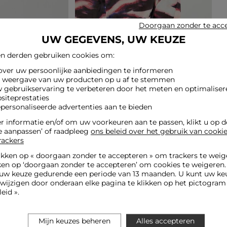
Doorgaan zonder te acc
UW GEGEVENS, UW KEUZE
n derden gebruiken cookies om:
 over uw persoonlijke aanbiedingen te informeren
e weergave van uw producten op u af te stemmen
w gebruikservaring te verbeteren door het meten en optimaliser
siteprestaties
epersonaliseerde advertenties aan te bieden
 informatie en/of om uw voorkeuren aan te passen, klikt u op 
e aanpassen’ of raadpleeg
ons beleid over het gebruik van cooki
rackers
ikken op «
doorgaan zonder te accepteren
» om trackers te weig
ken op ‘doorgaan zonder te accepteren’ om cookies te weigeren
uw keuze gedurende een periode van 13 maanden. U kunt uw keu
jzigen door onderaan elke pagina te klikken op het pictogram 
eid ».
Mijn keuzes beheren
Alles accepteren