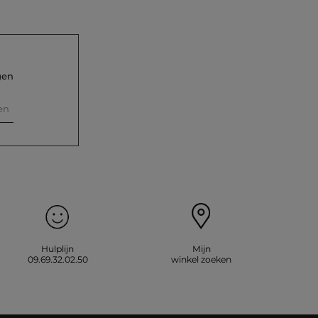
gen
en
Hulplijn
Mijn
09.69.32.02.50
winkel zoeken