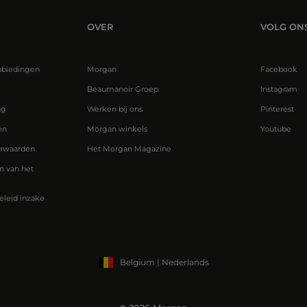
OVER
VOLG ON
nbiedingen
Morgan
Facebook
Beaumanoir Groep
Instagram
ng
Werken bij ons
Pinterest
en
Morgan winkels
Youtube
rwaarden
Het Morgan Magazine
 van het
eleid inzake
Belgium | Nederlands