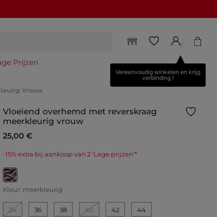
age Prijzen
Vereenvoudig winkelen en krijg
verbinding !
leurig Vrouw
Vloeiend overhemd met reverskraag
meerkleurig vrouw
25,00 €
-15% extra bij aankoop van 2 ‘Lage prijzen’*
geselecteerd
Kleur:
meerkleurig
34
36
38
40
42
44