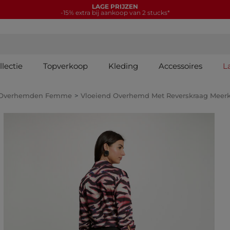
LAGE PRIJZEN
-15% extra bij aankoop van 2 stucks*
lectie
Topverkoop
Kleding
Accessoires
L
Overhemden Femme
Vloeiend Overhemd Met Reverskraag Meerk