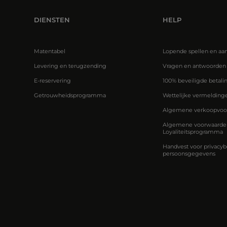
DIENSTEN
HELP
Matentabel
Lopende spellen en aa
Levering en terugzending
Vragen en antwoorden
E-reservering
100% beveiligde betali
Getrouwheidsprogramma
Wettelijke vermelding
Algemene verkoopvoo
Algemene voorwaarden
Loyaliteitsprogramma
Handvest voor privacyb
persoonsgegevens