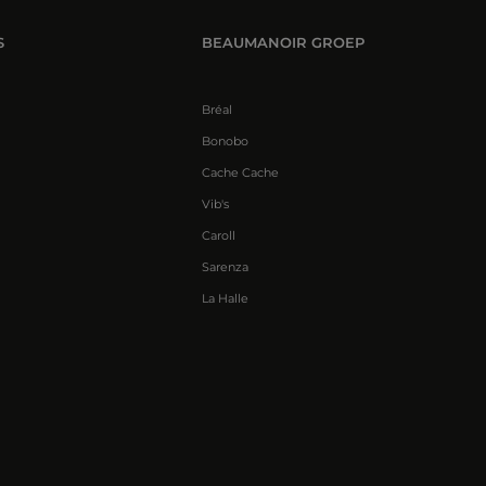
S
BEAUMANOIR GROEP
Bréal
Bonobo
Cache Cache
Vib's
Caroll
Sarenza
La Halle