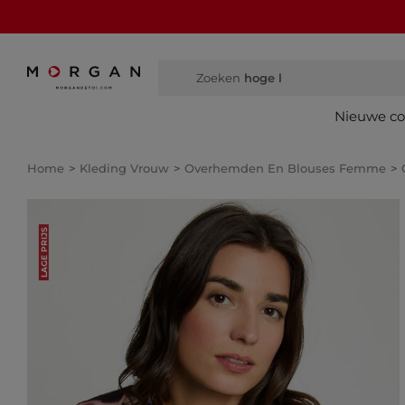
Zoeken
hoge laarzen
Nieuwe col
Home
Kleding Vrouw
Overhemden En Blouses Femme
LAGE PRIJS