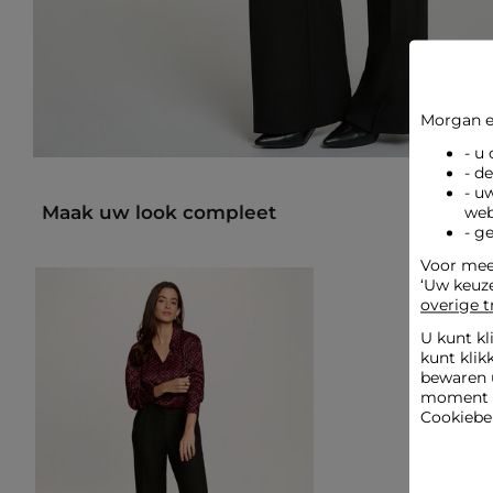
Morgan e
- u
- d
- u
Maak uw look compleet
web
- g
Voor meer
‘Uw keuz
overige t
U kunt kl
kunt klik
bewaren 
moment wi
Cookiebel