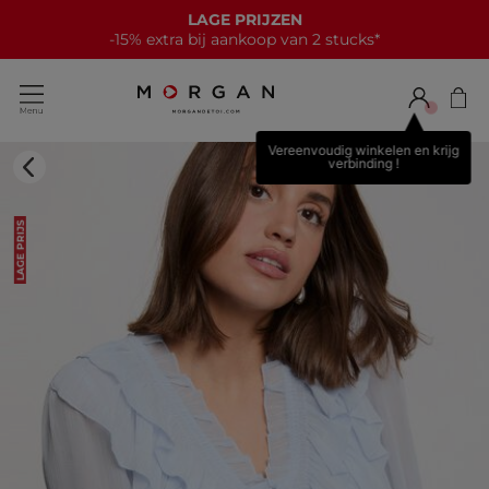
LAGE PRIJZEN
-15% extra bij aankoop van 2 stucks*
Vereenvoudig winkelen en krijg
verbinding !
LAGE PRIJS