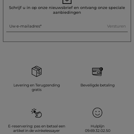
doe dit op lage temperatuur (maximaal 110°) zonder stoom te
gebruiken, wat sterk wordt afgeraden. Vermijd de wasdroger,
Schrijf u in op onze nieuwsbrief en ontvang onze speciale
die eveneens sterk wordt afgeraden, en geef de voorkeur aan
aanbiedingen
natuurlijk drogen in de open lucht.
Referentie: 32536311033390992 252-CATHY
Versturen
Uw e-mailadres
Categorie :
Overhemden vrouw
Kleur :
Overhemden vrouw blauw
Levering en Terugzending
Beveiligde betaling
gratis
E-reservering: pas en betaal een
Hulplijn
artikel in de winkelessayer
09.69.32.02.50