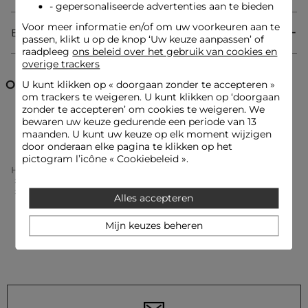
charme combineert.
- gepersonaliseerde advertenties aan te bieden
Voor meer informatie en/of om uw voorkeuren aan te
Bezorging & Retourzending
passen, klikt u op de knop ‘Uw keuze aanpassen’ of
Getailleerde pasvorm
raadpleeg
ons beleid over het gebruik van cookies en
V-hals
overige trackers
Lange mouwen
Knopen
Ontdek ook
U kunt klikken op «
doorgaan zonder te accepteren
»
Vloeiend
om trackers te weigeren. U kunt klikken op ‘doorgaan
Overhemd
zonder te accepteren’ om cookies te weigeren. We
Overhemden
Overhemden en Blouses
bewaren uw keuze gedurende een periode van 13
maanden. U kunt uw keuze op elk moment wijzigen
door onderaan elke pagina te klikken op het
Look ideeën
pictogram l’icône « Cookiebeleid ».
Het vloeiende en getailleerde overhemd combineert prachtig
Home
Kleding Vrouw
Overhemden En Blouses Femme
met een broek met hoge taille en pumps voor een
Overhemden Femme
vrouwelijke en zelfverzekerde look.
Vloeiende Blouse Met V-Hals Hemelsblauw Vrouw
Dit getailleerde bovenstuk accentueert een gestructureerde
Alles accepteren
broek van imitatieleer, gecombineerd met een kort
getailleerd jasje en een verfijnde schoudertas.
Mijn keuzes beheren
Onderhoudsadvies
Was het overhemd op 30°C met een ultra-delicaat
programma om de vezels te beschermen. Strijken is mogelijk: