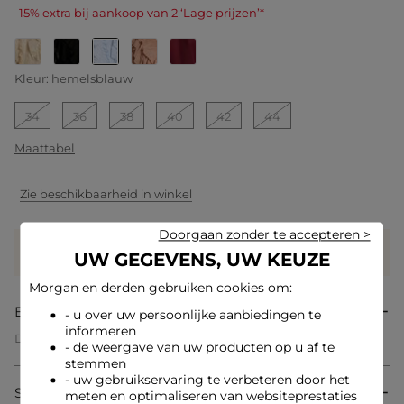
-15% extra bij aankoop van 2 ‘Lage prijzen’*
geselecteerd
Kleur:
hemelsblauw
34
36
38
40
42
44
Maattabel
Zie beschikbaarheid in winkel
Doorgaan zonder te accepteren >
Verdien
29 hartjes met dit product
UW GEGEVENS, UW KEUZE
Log in of registreer
Morgan en derden gebruiken cookies om:
Beschrijving
- u over uw persoonlijke aanbiedingen te
informeren
Dit getailleerde overhemd accentueert de vormen met
- de weergave van uw producten op u af te
elegantie en biedt tegelijkertijd een vloeiende en lichte
stemmen
uitstraling. De delicate ruches geven een verfijnde
- uw gebruikservaring te verbeteren door het
vrouwelijkheid, terwijl de knopen een geraffineerd en trendy
Samenstelling & onderhoud
meten en optimaliseren van websiteprestaties
detail toevoegen. Een kledingstuk dat moderniteit en tijdloze