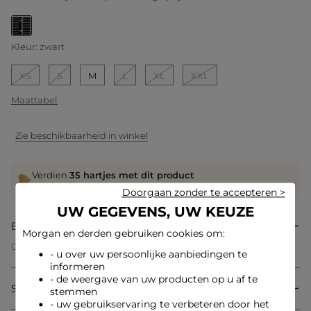
geselecteerd
Kleur:
zwart
XS
S
M
L
XL
XXL
Maattabel
Zie beschikbaarheid in winkel
Verdien
35 hartjes met dit product
Log in of registreer
Doorgaan zonder te accepteren >
UW GEGEVENS, UW KEUZE
Beschrijving
Morgan en derden gebruiken cookies om:
Gestreepte korte gebreide jurk
- u over uw persoonlijke aanbiedingen te
Getailleerde snit
informeren
Korte jurk
- de weergave van uw producten op u af te
Polokraag
Samenstelling & onderhoud
Korte mouwen
stemmen
Horizontale strepen op de buste
- uw gebruikservaring te verbeteren door het