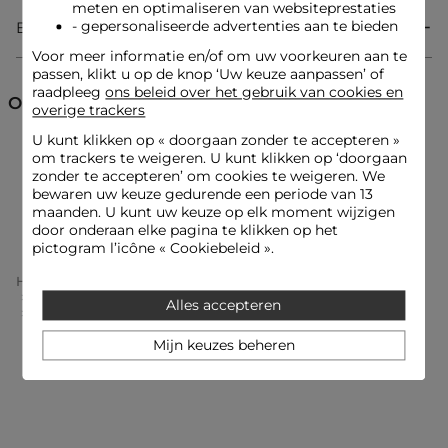
Ribgebreid op de buste
meten en optimaliseren van websiteprestaties
Decoratieve knopen bij de halslijn
- gepersonaliseerde advertenties aan te bieden
Bezorging & Retourzending
Referentie: 32536300996140100 242-RMROSS
Voor meer informatie en/of om uw voorkeuren aan te
passen, klikt u op de knop ‘Uw keuze aanpassen’ of
Categorie :
Rechte jurken vrouw
raadpleeg
ons beleid over het gebruik van cookies en
Ontdek ook
Kleur :
Rechte jurken vrouw zwart
overige trackers
U kunt klikken op «
doorgaan zonder te accepteren
»
Rechte jurken
Jurken
Korte jurken
om trackers te weigeren. U kunt klikken op ‘doorgaan
zonder te accepteren’ om cookies te weigeren. We
bewaren uw keuze gedurende een periode van 13
Gebreide jurken
maanden. U kunt uw keuze op elk moment wijzigen
door onderaan elke pagina te klikken op het
pictogram l’icône « Cookiebeleid ».
Home
Kleding Vrouw
Jurken Vrouw
Rechte Jurken Vrouw
Alles accepteren
Gestreepte Korte Gebreide Jurk Zwart Vrouw
Mijn keuzes beheren