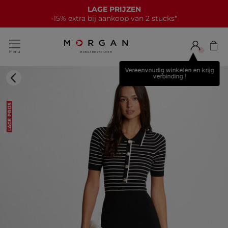
LAGE PRIJZEN
-15% extra bij aankoop van 2 stucks*
Vereenvoudig winkelen en krijg
verbinding !
LAGE PRIJS