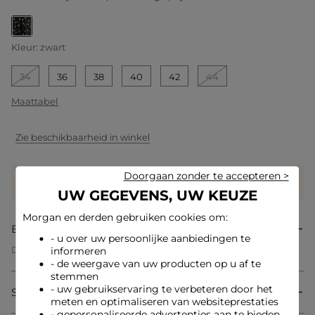
geselecteerd
Kleur:
zwart
34
36
38
40
42
44
Maattabel
Zie beschikbaarheid in winkel
Doorgaan zonder te accepteren >
Verdien
39 hartjes met dit product
Log in of registreer
UW GEGEVENS, UW KEUZE
Morgan en derden gebruiken cookies om:
Beschrijving
- u over uw persoonlijke aanbiedingen te
Deze korte jurk verleidt met zijn stippenprint, die een
informeren
resoluut trendy retro charme uitstraalt. De pofmouwen
- de weergave van uw producten op u af te
voegen een vrouwelijke en verfijnde touch toe, terwijl de
stemmen
vloeiende snit het silhouet lichtjes benadrukt. Ideaal om de
- uw gebruikservaring te verbeteren door het
Samenstelling & onderhoud
benen te accentueren, belichaamt zij moderne elegantie in al
meten en optimaliseren van websiteprestaties
haar eenvoud.
- gepersonaliseerde advertenties aan te bieden