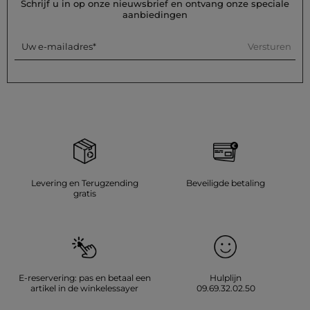
de stof te behouden. Strijken is mogelijk: doe dit op lage
Schrijf u in op onze nieuwsbrief en ontvang onze speciale
temperatuur (maximaal 110°) en zonder stoom te gebruiken,
aanbiedingen
aangezien dit sterk wordt afgeraden. Vermijd de droger,
aangezien dit ook sterk wordt afgeraden voor dit product.
Versturen
Uw e-mailadres
Referentie: 32536311056900979 261-RIAD.F
Categorie :
Korte jurken vrouw
Kleur :
Korte jurken vrouw zwart
Levering en Terugzending
Beveiligde betaling
gratis
E-reservering: pas en betaal een
Hulplijn
artikel in de winkelessayer
09.69.32.02.50