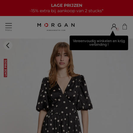
LAGE PRIJZEN
-15% extra bij aankoop van 2 stucks*
Vereenvoudig winkelen en krijg
verbinding !
LAGE PRIJS