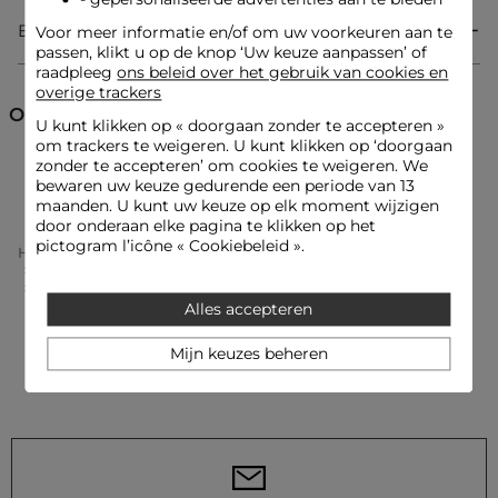
Bezorging & Retourzending
Voor meer informatie en/of om uw voorkeuren aan te
passen, klikt u op de knop ‘Uw keuze aanpassen’ of
Korte jurk
raadpleeg
ons beleid over het gebruik van cookies en
Vloeiend
overige trackers
V-hals
Pofmouwen
Ontdek ook
U kunt klikken op «
doorgaan zonder te accepteren
»
Met stippen
om trackers te weigeren. U kunt klikken op ‘doorgaan
zonder te accepteren’ om cookies te weigeren. We
Jurken
Korte jurken
bewaren uw keuze gedurende een periode van 13
Look ideeën
maanden. U kunt uw keuze op elk moment wijzigen
De vloeiende jurk met stippen en pofmouwen wordt
door onderaan elke pagina te klikken op het
gecombineerd met elegante slingback schoenen voor een
pictogram l’icône « Cookiebeleid ».
Home
Kleding Vrouw
Jurken Vrouw
vrouwelijke en verfijnde uitstraling.
Korte Jurken Femme
Korte Jurk Met Pofmouwen Zwart Vrouw
Alles accepteren
Deze korte jurk wordt gedragen met een gestructureerde tas
en sandalen met hakken, wat een gedurfd contrast creëert
Mijn keuzes beheren
tussen moderniteit en uitgesproken sensualiteit.
Onderhoudsadvies
Was uw jurk op 30°C in een delicate cyclus om de vezels van