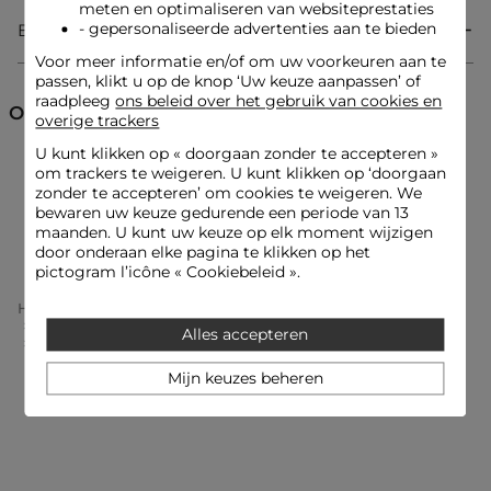
een perfecte balans tussen comfort en uitstraling.
meten en optimaliseren van websiteprestaties
- gepersonaliseerde advertenties aan te bieden
Bezorging & Retourzending
Voor meer informatie en/of om uw voorkeuren aan te
Korte jurk
passen, klikt u op de knop ‘Uw keuze aanpassen’ of
Vloeiend
raadpleeg
ons beleid over het gebruik van cookies en
Rechte snit
Ontdek ook
overige trackers
V-hals
Korte mouwen
U kunt klikken op «
doorgaan zonder te accepteren
»
Drapering
Jurken met print
Jurken
Korte jurken
om trackers te weigeren. U kunt klikken op ‘doorgaan
Voile
zonder te accepteren’ om cookies te weigeren. We
bewaren uw keuze gedurende een periode van 13
Feestjurken
maanden. U kunt uw keuze op elk moment wijzigen
Look ideeën
door onderaan elke pagina te klikken op het
De vloeiende gedrapeerde jurk wordt gecombineerd met
pictogram l’icône « Cookiebeleid ».
delicate sandalen en een paar hangende oorbellen voor een
vrouwelijke en verfijnde uitstraling.
Home
Kleding Vrouw
Jurken Vrouw
Jurken Met Print Vrouw
Alles accepteren
Korte Jurk Met V-Hals Meerkleurig Vrouw
Dit transparante stuk met volantdetails aan de mouwen kan
Mijn keuzes beheren
worden geaccentueerd met een gestructureerde tas en
elegante pumps, wat een gedurfd contrast creëert.
Onderhoudsadvies