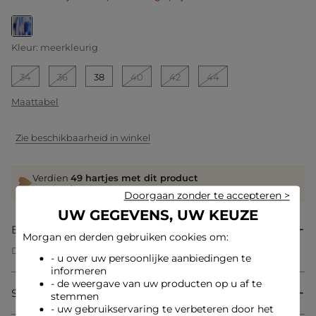
geselecteerd
Kleur:
meerkleurig
34
36
38
40
42
44
Maattabel
Zie beschikbaarheid in winkel
Verdien
49 hartjes met dit product
Log in of registreer
Doorgaan zonder te accepteren >
UW GEGEVENS, UW KEUZE
Beschrijving
Morgan en derden gebruiken cookies om:
Deze korte en rechte jurk belichaamt een moderne
- u over uw persoonlijke aanbiedingen te
vrouwelijkheid dankzij de volantdetails aan de mouwen, die
informeren
een verfijnde touch toevoegen. De transparante voile zorgt
- de weergave van uw producten op u af te
voor lichtheid en elegantie in de stijl, terwijl de vloeiende
Samenstelling & onderhoud
drapering elke beweging natuurlijk begeleidt. De snit
stemmen
flatteert het silhouet zonder het te veel te accentueren, voor
- uw gebruikservaring te verbeteren door het