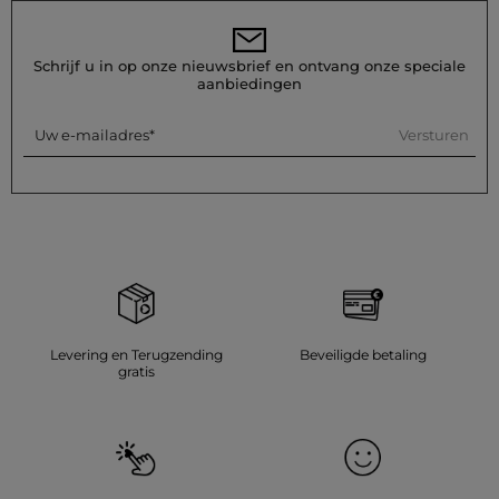
Was de jurk op 30°C in een fijnwasprogramma om de vezels
van de stof te behouden. Strijken wordt aanbevolen: doe dit
Schrijf u in op onze nieuwsbrief en ontvang onze speciale
op lage temperatuur (maximaal 110°) zonder stoom te
aanbiedingen
gebruiken, wat sterk wordt afgeraden. Stop de jurk niet in de
droger, dit wordt ook sterk afgeraden.
Versturen
Uw e-mailadres
Referentie: 32536311050670900 261-RCOB.F
Categorie :
Jurken met print vrouw
Kleur :
Jurken met print vrouw meerkleurig
Levering en Terugzending
Beveiligde betaling
gratis