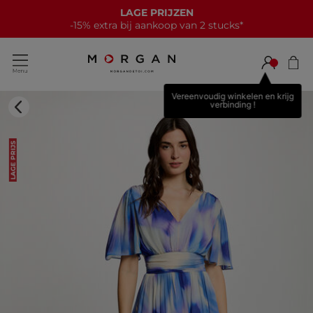
LAGE PRIJZEN
-15% extra bij aankoop van 2 stucks*
Vereenvoudig winkelen en krijg
verbinding !
LAGE PRIJS